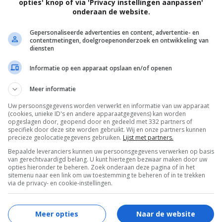
opties' knop of via 'Privacy instellingen aanpassen'
onderaan de website.
Gepersonaliseerde advertenties en content, advertentie- en
contentmetingen, doelgroepenonderzoek en ontwikkeling van
diensten
er
Informatie op een apparaat opslaan en/of openen
y. Als klein kind tekent hij op de muren van de
Meer informatie
jn eerste teke...
Uw persoonsgegevens worden verwerkt en informatie van uw apparaat
(cookies, unieke ID's en andere apparaatgegevens) kan worden
opgeslagen door, geopend door en gedeeld met 332 partners of
specifiek door deze site worden gebruikt. Wij en onze partners kunnen
precieze geolocatiegegevens gebruiken.
Lijst met partners.
Bepaalde leveranciers kunnen uw persoonsgegevens verwerken op basis
van gerechtvaardigd belang. U kunt hiertegen bezwaar maken door uw
opties hieronder te beheren. Zoek onderaan deze pagina of in het
sitemenu naar een link om uw toestemming te beheren of in te trekken
via de privacy- en cookie-instellingen.
Meer opties
Naar de website