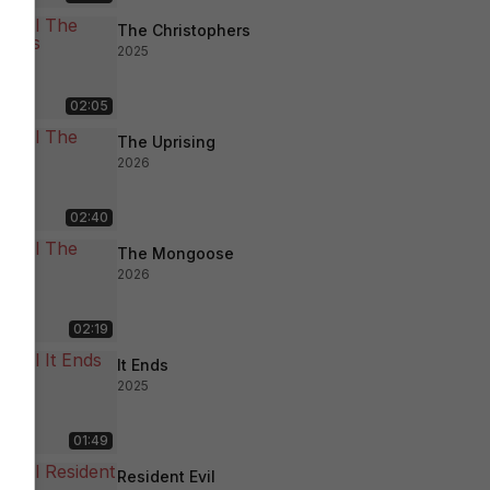
The Christophers
2025
02:05
The Uprising
2026
02:40
The Mongoose
2026
02:19
It Ends
2025
01:49
Resident Evil