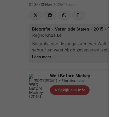
02:36
•
13 Nov 2025
•
Trailer
Biografie
•
Verenigde Staten
•
2015
•
Trail
Regie:
Khoa Le
Biografie van de jonge jaren van Walt Disne
schuur en weet hij op zevenjarige leeftijd zi
Lees meer
Walt Before Mickey
2015 • Filminformatie
Bekijk alle info