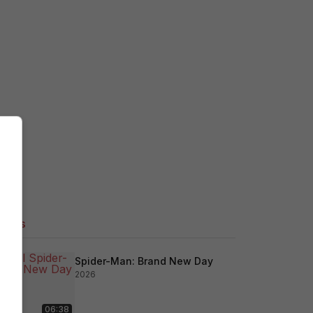
ilers
Spider-Man: Brand New Day
2026
06:38