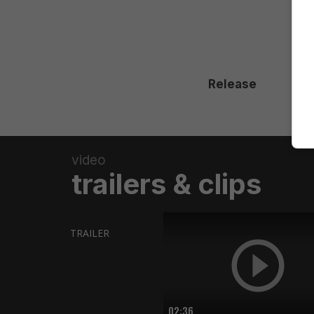
Release
video
trailers & clips
TRAILER
02:36