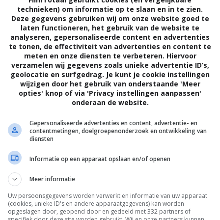
technieken) om informatie op te slaan en in te zien.
AFIE
DRAMA
VERENIGDE STATEN
Deze gegevens gebruiken wij om onze website goed te
laten functioneren, het gebruik van de website te
analyseren, gepersonaliseerde content en advertenties
te tonen, de effectiviteit van advertenties en content te
meten en onze diensten te verbeteren. Hiervoor
verzamelen wij gegevens zoals unieke advertentie ID’s,
geolocatie en surfgedrag. Je kunt je cookie instellingen
ge jaren van Walt Disney. Als klein kind tekent hij op
wijzigen door het gebruik van onderstaande 'Meer
opties' knop of via 'Privacy instellingen aanpassen'
ur en weet hij op zevenjarige leeftijd zijn eerste
onderaan de website.
n. Als Walt Disney verhuist naar Kansas vraagt hij
hien acteur moet worden. Toch kiest hij voor het
Gepersonaliseerde advertenties en content, advertentie- en
contentmetingen, doelgroepenonderzoek en ontwikkeling van
men met zijn broer Roy het beroemde bedrijf begint,
diensten
ciële tegenslagen te verduren.
Informatie op een apparaat opslaan en/of openen
Khoa Le
.
Meer informatie
Thomas Ian Nicholas
,
Jon Heder
,
David
Uw persoonsgegevens worden verwerkt en informatie van uw apparaat
Henrie
,
Jodie Sweetin
,
Taylor Gray
,
Conor
(cookies, unieke ID's en andere apparaatgegevens) kan worden
Dubin
,
Hunter Gomez
,
Ayla Kell
,
Frank
opgeslagen door, geopend door en gedeeld met 332 partners of
specifiek door deze site worden gebruikt. Wij en onze partners kunnen