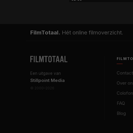
FilmTotaal.
Hét online filmoverzicht.
FILMT
Contact
Een uitgave van
Stillpoint Media
Over on
© 2000–2026
Colofon
FAQ
Blog