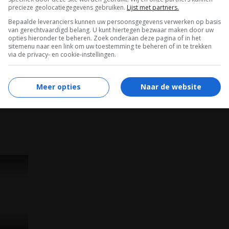
Licari
,
She
,
Armando Gutierrez
,
Arthur L.
precieze geolocatiegegevens gebruiken.
Lijst met partners.
Bernstein
,
Owen Teague
,
Kate Katzman
,
Bepaalde leveranciers kunnen uw persoonsgegevens verwerken op basis
Timothy Neil Williams
,
Flora Bonfanti
,
van gerechtvaardigd belang. U kunt hiertegen bezwaar maken door uw
opties hieronder te beheren. Zoek onderaan deze pagina of in het
Natasha Sherritt
,
Haley Swindal
.
sitemenu naar een link om uw toestemming te beheren of in te trekken
via de privacy- en cookie-instellingen.
05.08.2015
Meer opties
Naar de website