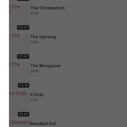
The Christophers
2025
02:05
The Uprising
2026
02:40
The Mongoose
2026
02:19
It Ends
2025
01:49
Resident Evil