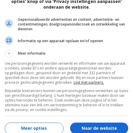
opties' knop of via 'Privacy instellingen aanpassen'
onderaan de website.
Gepersonaliseerde advertenties en content, advertentie- en
contentmetingen, doelgroepenonderzoek en ontwikkeling van
diensten
Informatie op een apparaat opslaan en/of openen
Manco Kapak, is beroofd door een gemaskerde
Meer informatie
 en andere mensen intere...
Uw persoonsgegevens worden verwerkt en informatie van uw apparaat
(cookies, unieke ID's en andere apparaatgegevens) kan worden
opgeslagen door, geopend door en gedeeld met 332 partners of
specifiek door deze site worden gebruikt. Wij en onze partners kunnen
precieze geolocatiegegevens gebruiken.
Lijst met partners.
Bepaalde leveranciers kunnen uw persoonsgegevens verwerken op basis
van gerechtvaardigd belang. U kunt hiertegen bezwaar maken door uw
opties hieronder te beheren. Zoek onderaan deze pagina of in het
sitemenu naar een link om uw toestemming te beheren of in te trekken
via de privacy- en cookie-instellingen.
Meer opties
Naar de website