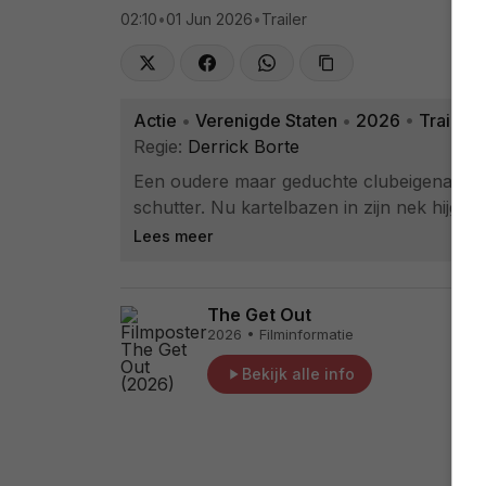
02:10
•
01 Jun 2026
•
Trailer
Actie
•
Verenigde Staten
•
2026
•
Trailer
Regie:
Derrick Borte
Een oudere maar geduchte clubeigenaar, 
schutter. Nu kartelbazen in zijn nek hijgen
Lees meer
The Get Out
2026 • Filminformatie
Bekijk alle info