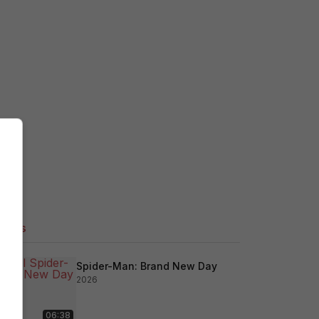
ilers
Spider-Man: Brand New Day
2026
06:38