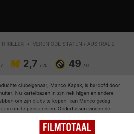
THRILLER
VERENIGDE STATEN
AUSTRALIË
2,7
49
27
/ 20
/ 6
duchte clubeigenaar, Manco Kapak, is beroofd door
tter. Nu kartelbazen in zijn nek hijgen en andere
ebben om zijn clubs te kopen, kan Manco gedag
droom om te pensioneren. Ondertussen vinden de
 en diens nieuwe vriendin het een strak plan om
beroven.