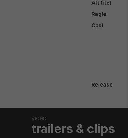
Alt titel
Regie
Cast
Release
video
trailers & clips