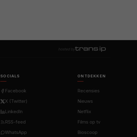
hosted by
SOCIALS
ONTDEKKEN
Facebook
Recensies
X (Twitter)
Nieuws
LinkedIn
Netflix
RSS-feed
Films op tv
WhatsApp
Bioscoop