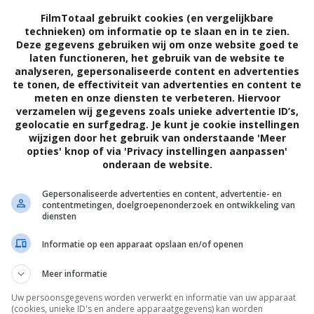
Bear Country
FilmTotaal gebruikt cookies (en vergelijkbare
technieken) om informatie op te slaan en in te zien.
Derrick Borte
.
Deze gegevens gebruiken wij om onze website goed te
laten functioneren, het gebruik van de website te
Russell Crowe
,
Teresa Palmer
,
Luke Evans
,
analyseren, gepersonaliseerde content en advertenties
Yasmin Kassim
,
Aaron Paul
,
Nina Dobrev
,
te tonen, de effectiviteit van advertenties en content te
Jolene
,
Daniel Zovatto
,
Josh McConville
,
meten en onze diensten te verbeteren. Hiervoor
verzamelen wij gegevens zoals unieke advertentie ID’s,
Benedict Hardie
,
Gabrielle Joseph
,
Kartiah
geolocatie en surfgedrag. Je kunt je cookie instellingen
Vergara
,
Steven Cragg
,
Ever Love Hope
,
wijzigen door het gebruik van onderstaande 'Meer
Marc Matousek
,
Sal Torrisi
,
Cory Beeston
,
opties' knop of via 'Privacy instellingen aanpassen'
onderaan de website.
Christian Perez
.
18.06.2026
Gepersonaliseerde advertenties en content, advertentie- en
contentmetingen, doelgroepenonderzoek en ontwikkeling van
diensten
Informatie op een apparaat opslaan en/of openen
Meer informatie
Uw persoonsgegevens worden verwerkt en informatie van uw apparaat
(cookies, unieke ID's en andere apparaatgegevens) kan worden