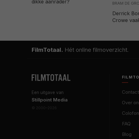
BRAM DE GR
Derrick Bort
Crowe vaak
FilmTotaal.
Hét online filmoverzicht.
FILMT
Contact
Een uitgave van
Stillpoint Media
Over on
© 2000–2026
Colofon
FAQ
Blog