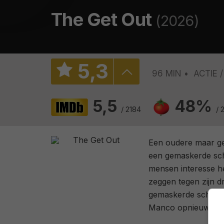
The Get Out
(2026)
5
,
3
96 MIN
ACTIE
5,5
48%
/ 2184
/ 
Een oudere maar ge
een gemaskerde schu
mensen interesse h
zeggen tegen zijn 
gemaskerde schutter
Manco opnieuw te 