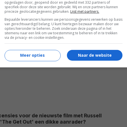
opgeslagen door, geopend door en gedeeld met 332 partners of
specifiek door deze site worden gebruikt. Wij en onze partners kunnen
precieze geolocatiegegevens gebruiken.
Lijst met partners.
Bepaalde leveranciers kunnen uw persoonsgegevens verwerken op basis
van gerechtvaardigd belang. U kunt hiertegen bezwaar maken door uw
opties hieronder te beheren. Zoek onderaan deze pagina of in het
sitemenu naar een link om uw toestemming te beheren of in te trekken
via de privacy- en cookie-instellingen.
Meer opties
Naar de website
censies voor de nieuwste film met Russell
 'The Get Out' een dikke aanrader?