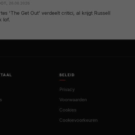
OOT,
26.06.2026
es 'The Get Out' verdeelt critici, al krijgt Russell
 lof.
OTAAL
BELEID
Privacy
s
Voorwaarden
Cookies
Cookievoorkeuren