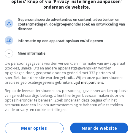
opties' knop of via 'Privacy instellingen aanpassen'
onderaan de website.
Gepersonaliseerde advertenties en content, advertentie- en
contentmetingen, doelgroepenonderzoek en ontwikkeling van
diensten
Informatie op een apparaat opslaan en/of openen
 en straatartiesten, gaan op zoek naar de
Meer informatie
iaan hebben een ondersche...
Uw persoonsgegevens worden verwerkt en informatie van uw apparaat
(cookies, unieke ID's en andere apparaatgegevens) kan worden
opgeslagen door, geopend door en gedeeld met 332 partners of
specifiek door deze site worden gebruikt. Wij en onze partners kunnen
precieze geolocatiegegevens gebruiken.
Lijst met partners.
aar Bassie & Adriaan
Bepaalde leveranciers kunnen uw persoonsgegevens verwerken op basis
van gerechtvaardigd belang. U kunt hiertegen bezwaar maken door uw
opties hieronder te beheren. Zoek onderaan deze pagina of in het
sitemenu naar een link om uw toestemming te beheren of in te trekken
via de privacy- en cookie-instellingen.
Meer opties
Naar de website