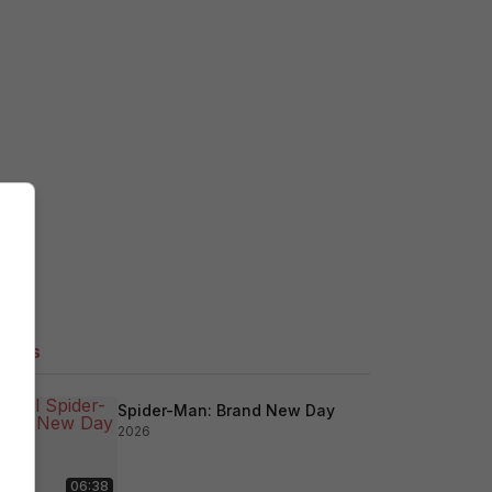
ilers
Spider-Man: Brand New Day
2026
06:38