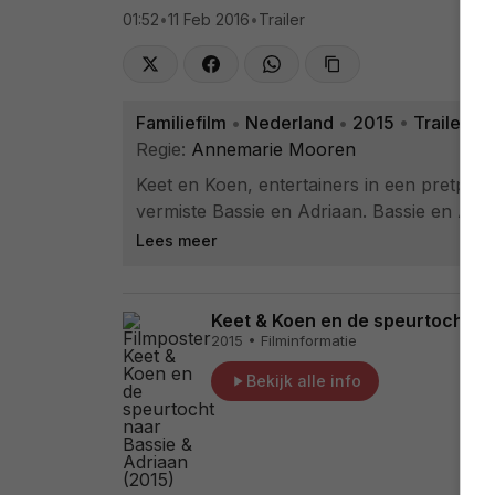
01:52
•
11 Feb 2016
•
Trailer
Familiefilm
•
Nederland
•
2015
•
Trailer
Regie:
Annemarie Mooren
Keet en Koen, entertainers in een pretpark
vermiste Bassie en Adriaan. Bassie en Adr
Lees meer
Keet & Koen en de speurtocht n
2015 • Filminformatie
Bekijk alle info