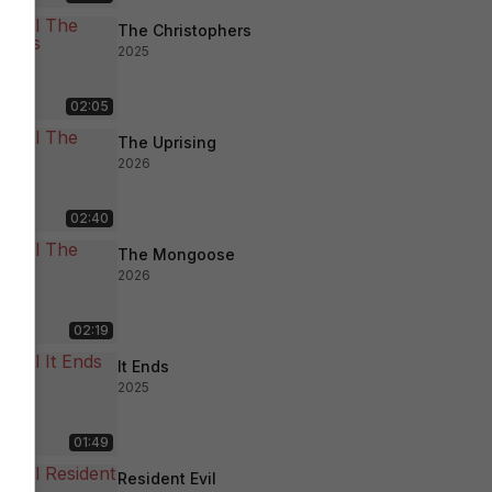
The Christophers
2025
02:05
The Uprising
2026
02:40
The Mongoose
2026
02:19
It Ends
2025
01:49
Resident Evil