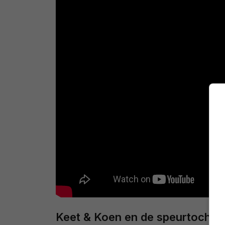
Keet & Koen en de speurtocht na