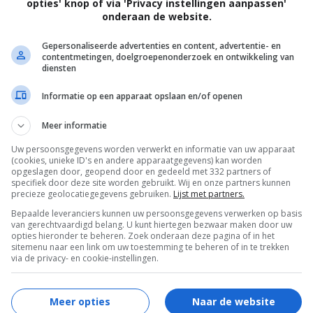
opties' knop of via 'Privacy instellingen aanpassen'
onderaan de website.
Gepersonaliseerde advertenties en content, advertentie- en
contentmetingen, doelgroepenonderzoek en ontwikkeling van
diensten
Informatie op een apparaat opslaan en/of openen
n. Op een dag wordt hij wakker met uit zijn
Meer informatie
t geven mensen hun zonden...
Uw persoonsgegevens worden verwerkt en informatie van uw apparaat
(cookies, unieke ID's en andere apparaatgegevens) kan worden
opgeslagen door, geopend door en gedeeld met 332 partners of
specifiek door deze site worden gebruikt. Wij en onze partners kunnen
precieze geolocatiegegevens gebruiken.
Lijst met partners.
Bepaalde leveranciers kunnen uw persoonsgegevens verwerken op basis
van gerechtvaardigd belang. U kunt hiertegen bezwaar maken door uw
opties hieronder te beheren. Zoek onderaan deze pagina of in het
sitemenu naar een link om uw toestemming te beheren of in te trekken
via de privacy- en cookie-instellingen.
Meer opties
Naar de website