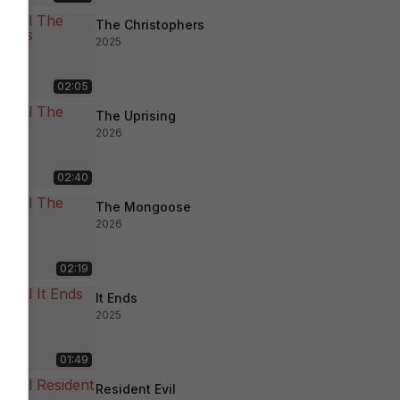
The Christophers
2025
02:05
The Uprising
2026
02:40
The Mongoose
2026
02:19
It Ends
2025
01:49
Resident Evil