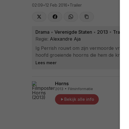
02:09
•
12 Feb 2016
•
Trailer
Drama
•
Verenigde Staten
•
2013
•
Trailer
Regie:
Alexandre Aja
Ig Perrish rouwt om zijn vermoorde vriendi
hoofd groeiende hoorns die hem de krach
Lees meer
Horns
2013 • Filminformatie
Bekijk alle info