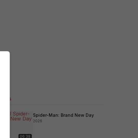
ilers
Spider-Man: Brand New Day
2026
06:38