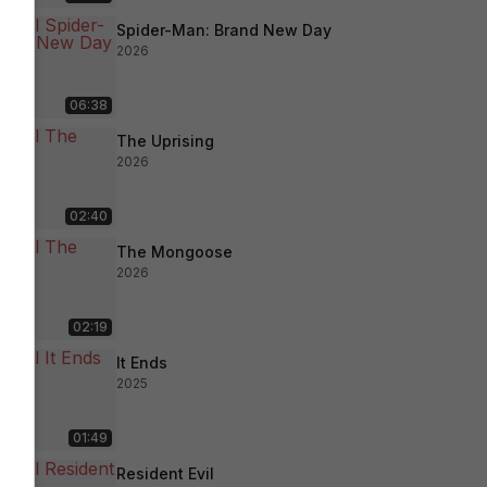
Spider-Man: Brand New Day
2026
06:38
The Uprising
2026
02:40
The Mongoose
2026
02:19
It Ends
2025
01:49
Resident Evil