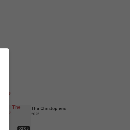
ilers
The Christophers
2025
02:05