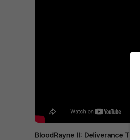
BloodRayne II: Deliverance Trail