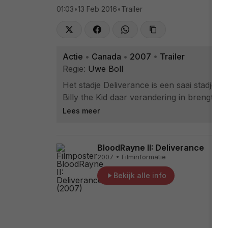
01:03
•
13 Feb 2016
•
Trailer
Actie
•
Canada
•
2007
•
Trailer
Regie:
Uwe Boll
Het stadje Deliverance is een saai stadje 
Billy the Kid daar verandering in brengt. N
Lees meer
BloodRayne II: Deliverance
2007 • Filminformatie
Bekijk alle info