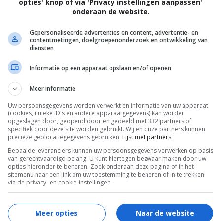
opties' knop of via 'Privacy instellingen aanpassen'
onderaan de website.
Gepersonaliseerde advertenties en content, advertentie- en
contentmetingen, doelgroepenonderzoek en ontwikkeling van
diensten
Informatie op een apparaat opslaan en/of openen
in het Wilde Westen van Amerika, tot de vampier
Meer informatie
aast het maken va...
Uw persoonsgegevens worden verwerkt en informatie van uw apparaat
(cookies, unieke ID's en andere apparaatgegevens) kan worden
opgeslagen door, geopend door en gedeeld met 332 partners of
specifiek door deze site worden gebruikt. Wij en onze partners kunnen
precieze geolocatiegegevens gebruiken.
Lijst met partners.
Bepaalde leveranciers kunnen uw persoonsgegevens verwerken op basis
van gerechtvaardigd belang. U kunt hiertegen bezwaar maken door uw
opties hieronder te beheren. Zoek onderaan deze pagina of in het
sitemenu naar een link om uw toestemming te beheren of in te trekken
via de privacy- en cookie-instellingen.
Meer opties
Naar de website