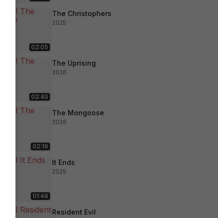
The Christophers
2025
02:05
The Uprising
2026
02:40
The Mongoose
2026
02:19
It Ends
2025
01:49
Resident Evil