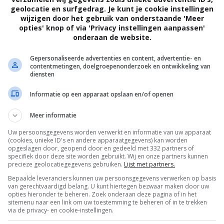
geolocatie en surfgedrag. Je kunt je cookie instellingen
wijzigen door het gebruik van onderstaande 'Meer
opties' knop of via 'Privacy instellingen aanpassen'
onderaan de website.
Gepersonaliseerde advertenties en content, advertentie- en
contentmetingen, doelgroepenonderzoek en ontwikkeling van
diensten
 het bloed zit. Zijn enige rivaal is zijn
Informatie op een apparaat opslaan en/of openen
r. Racen is een famil...
Meer informatie
Uw persoonsgegevens worden verwerkt en informatie van uw apparaat
(cookies, unieke ID's en andere apparaatgegevens) kan worden
opgeslagen door, geopend door en gedeeld met 332 partners of
specifiek door deze site worden gebruikt. Wij en onze partners kunnen
precieze geolocatiegegevens gebruiken.
Lijst met partners.
Bepaalde leveranciers kunnen uw persoonsgegevens verwerken op basis
van gerechtvaardigd belang. U kunt hiertegen bezwaar maken door uw
opties hieronder te beheren. Zoek onderaan deze pagina of in het
sitemenu naar een link om uw toestemming te beheren of in te trekken
via de privacy- en cookie-instellingen.