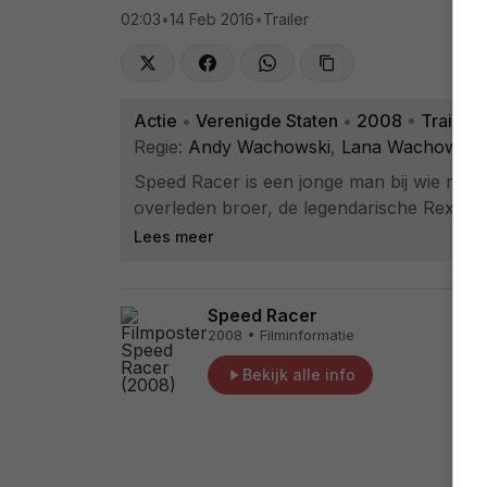
02:03
•
14 Feb 2016
•
Trailer
Actie
•
Verenigde Staten
•
2008
•
Trailer
Regie:
Andy Wachowski
,
Lana Wachowski
Speed Racer is een jonge man bij wie racen in
overleden broer, de legendarische Rex Race
Lees meer
Speed Racer
2008 • Filminformatie
Bekijk alle info