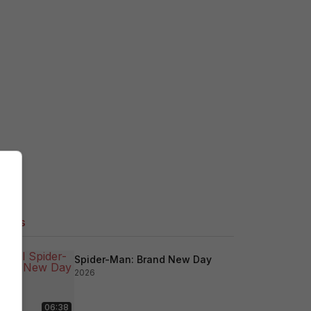
ilers
Spider-Man: Brand New Day
2026
06:38