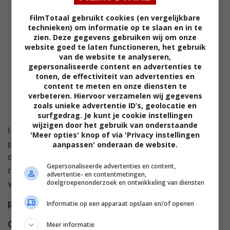
FilmTotaal gebruikt cookies (en vergelijkbare
technieken) om informatie op te slaan en in te
zien. Deze gegevens gebruiken wij om onze
website goed te laten functioneren, het gebruik
van de website te analyseren,
gepersonaliseerde content en advertenties te
tonen, de effectiviteit van advertenties en
content te meten en onze diensten te
verbeteren. Hiervoor verzamelen wij gegevens
zoals unieke advertentie ID’s, geolocatie en
surfgedrag. Je kunt je cookie instellingen
wijzigen door het gebruik van onderstaande
In 1895 wordt in het Mexicaanse stadje Bastard een
'Meer opties' knop of via 'Privacy instellingen
populaire priester vermoord. Tien jaar later wordt het
aanpassen' onderaan de website.
dorp geregeerd door een wrede dictator. Hij kan
Gepersonaliseerde advertenties en content,
rekenen op de steun van de nieuwe priester, die zijn
advertentie- en contentmetingen,
doelgroepenonderzoek en ontwikkeling van diensten
voorganger vermoordde.
Informatie op een apparaat opslaan en/of openen
Regie
Robert Parrish
.
Cast
Robert Shaw
,
Dudley Sutton
,
Meer informatie