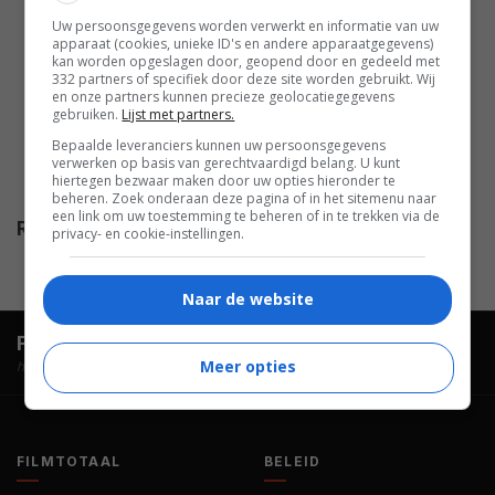
Telly Savalas
,
Michael Craig
,
Uw persoonsgegevens worden verwerkt en informatie van uw
apparaat (cookies, unieke ID's en andere apparaatgegevens)
Martin Landau
,
Fernando Rey
,
kan worden opgeslagen door, geopend door en gedeeld met
Stella Stevens
,
Aldo Sambrell
,
332 partners of specifiek door deze site worden gebruikt. Wij
en onze partners kunnen precieze geolocatiegegevens
Al Lettieri
,
John Clark
,
Paloma
gebruiken.
Lijst met partners.
Cela
,
Maribel Hidalgo
,
Cass
Bepaalde leveranciers kunnen uw persoonsgegevens
Martin
,
Antonio Mayans
,
verwerken op basis van gerechtvaardigd belang. U kunt
hiertegen bezwaar maken door uw opties hieronder te
Francisco Marsó
.
beheren. Zoek onderaan deze pagina of in het sitemenu naar
een link om uw toestemming te beheren of in te trekken via de
Release
27.10.1971
privacy- en cookie-instellingen.
Naar de website
FilmTotaal.
Hét online filmoverzicht.
Meer opties
hosted by
FILMTOTAAL
BELEID