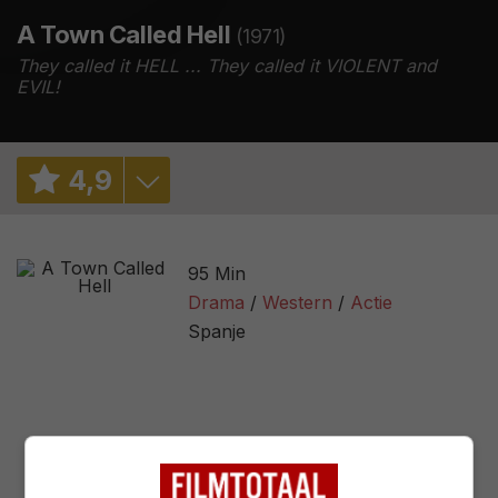
A Town Called Hell
(1971)
They called it HELL ... They called it VIOLENT and
EVIL!
4
,
9
5,0
/ 1025
95 Min
2,4
/ 11
Drama
Western
Actie
Spanje