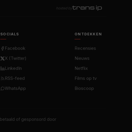
hosted by
SOCIALS
ONTDEKKEN
Facebook
Recensies
X (Twitter)
Nieuws
LinkedIn
Netflix
RSS-feed
Films op tv
WhatsApp
Bioscoop
t betaald of gesponsord door