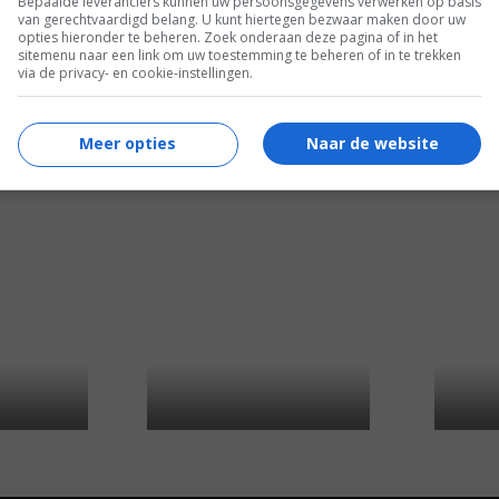
Bepaalde leveranciers kunnen uw persoonsgegevens verwerken op basis
van gerechtvaardigd belang. U kunt hiertegen bezwaar maken door uw
opties hieronder te beheren. Zoek onderaan deze pagina of in het
sitemenu naar een link om uw toestemming te beheren of in te trekken
via de privacy- en cookie-instellingen.
5
0
5
,
,
ssor
(1963)
Girls! Girls! Girls!
(1962)
Li'l Abner
(19
Meer opties
Naar de website