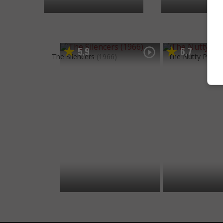
5
9
6
7
,
,
The Silencers
(1966)
The Nutty Profe