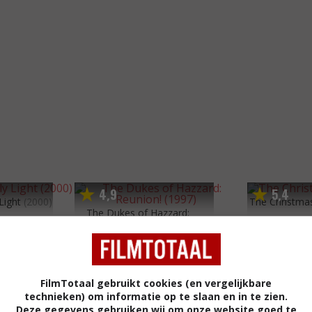
4
9
5
4
,
,
Light
(2000)
The Christmas
The Dukes of Hazzard:
Reunion!
(1997)
FilmTotaal gebruikt cookies (en vergelijkbare
technieken) om informatie op te slaan en in te zien.
Deze gegevens gebruiken wij om onze website goed te