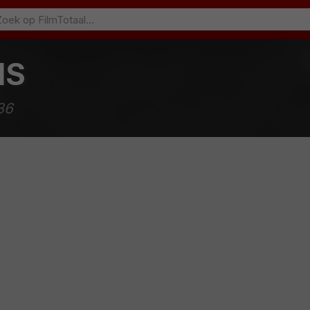
NS
36