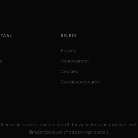
OTAAL
BELEID
Privacy
s
Voorwaarden
Cookies
Cookievoorkeuren
nafhankelijk en onze content wordt, tenzij anders aangegeven, nie
filmdistributeurs of streamingdiensten.