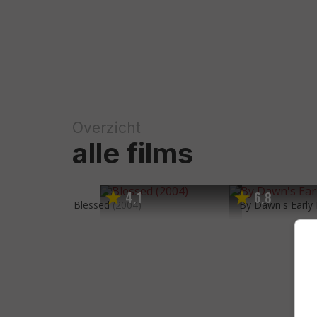
Overzicht
alle films
4
1
6
8
,
,
Blessed
(2004)
By Dawn's Early 