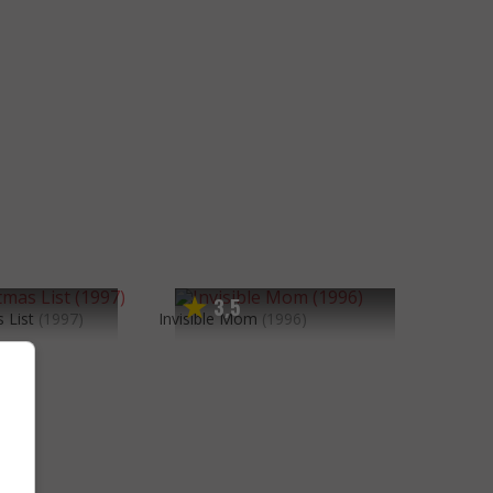
3
5
,
 List
(1997)
Invisible Mom
(1996)