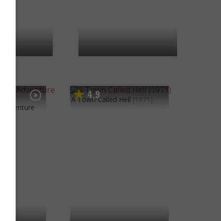
4
9
,
A Town Called Hell
(1971)
 Adventure