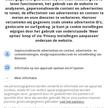
laten functioneren, het gebruik van de website te
analyseren, gepersonaliseerde content en advertenties
te tonen, de effectiviteit van advertenties en content te
meten en onze diensten te verbeteren. Hiervoor
verzamelen wij gegevens zoals unieke advertentie ID’s,
geolocatie en surfgedrag. Je kunt je cookie instellingen
wijzigen door het gebruik van onderstaande 'Meer
opties' knop of via 'Privacy instellingen aanpassen'
onderaan de website.
4
0
6
9
,
,
loset
(1986)
Las Vegas Lady
(1975)
Gepersonaliseerde advertenties en content, advertentie- en
The Poseidon
contentmetingen, doelgroepenonderzoek en ontwikkeling van
(1972)
diensten
Informatie op een apparaat opslaan en/of openen
Meer informatie
Uw persoonsgegevens worden verwerkt en informatie van uw apparaat
(cookies, unieke ID's en andere apparaatgegevens) kan worden
opgeslagen door, geopend door en gedeeld met 332 partners of
specifiek door deze site worden gebruikt. Wij en onze partners kunnen
precieze geolocatiegegevens gebruiken.
Lijst met partners.