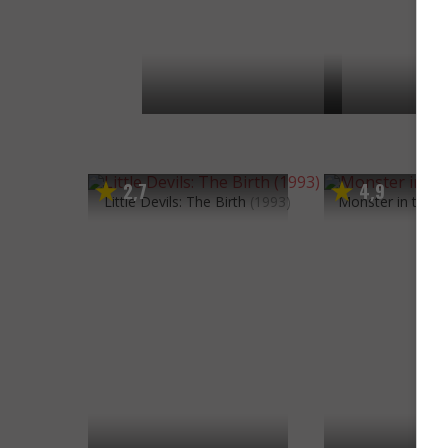
2
7
4
9
,
,
Little Devils: The Birth
(1993)
Monster in the C