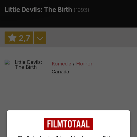
Little Devils: The Birth
(1993)
2
,
7
3,4
/ 308
Komedie
Horror
1,0
/ 6
Canada