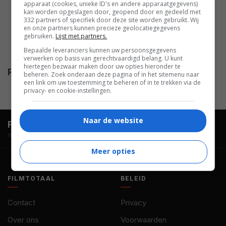
Marc Price
,
Donald Saunders
,
apparaat (cookies, unieke ID's en andere apparaatgegevens)
kan worden opgeslagen door, geopend door en gedeeld met
Jerry Levitan
,
Henry Roth
,
332 partners of specifiek door deze site worden gebruikt. Wij
Tania Leil
,
Gregory Dan
,
Sean P.
en onze partners kunnen precieze geolocatiegegevens
gebruiken.
Lijst met partners.
Carroll
,
Cliff Makinson
,
Vanessa
Bepaalde leveranciers kunnen uw persoonsgegevens
Walton Bern
,
Elliott Stein
.
verwerken op basis van gerechtvaardigd belang. U kunt
hiertegen bezwaar maken door uw opties hieronder te
Release
27.08.1993
beheren. Zoek onderaan deze pagina of in het sitemenu naar
een link om uw toestemming te beheren of in te trekken via de
privacy- en cookie-instellingen.
Naar de website
FilmTotaal.
Hét online filmoverzicht.
hosted by
Meer opties
FILMTOTAAL
BELEID
Contact
Privacy
Over ons
Voorwaarden