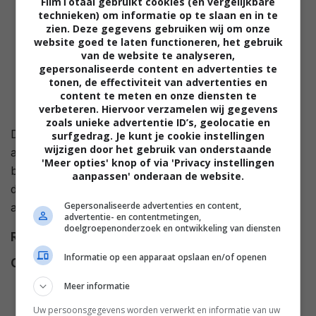
FilmTotaal gebruikt cookies (en vergelijkbare
technieken) om informatie op te slaan en in te
zien. Deze gegevens gebruiken wij om onze
website goed te laten functioneren, het gebruik
van de website te analyseren,
gepersonaliseerde content en advertenties te
tonen, de effectiviteit van advertenties en
content te meten en onze diensten te
verbeteren. Hiervoor verzamelen wij gegevens
zoals unieke advertentie ID’s, geolocatie en
De gestoorde wetenschapper dr. Lionel ontdekt een
surfgedrag. Je kunt je cookie instellingen
wijzigen door het gebruik van onderstaande
antieke pot, afkomstig uit de hel. Hij raakt bezeten en
'Meer opties' knop of via 'Privacy instellingen
begint Gargoyles te scheppen, een bende kleine
aanpassen' onderaan de website.
duivels die gespecialiseerd is in het veroorzaken van
Gepersonaliseerde advertenties en content,
allerhande ellende.
advertentie- en contentmetingen,
doelgroepenonderzoek en ontwikkeling van diensten
Regie
George Pavlou
.
Informatie op een apparaat opslaan en/of openen
Cast
Russ Tamblyn
,
Nancy Valen
,
Stella Stevens
,
Wayne
Meer informatie
McNamara
,
David Campbell
,
Uw persoonsgegevens worden verwerkt en informatie van uw