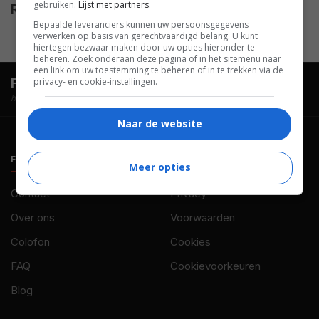
gebruiken.
Lijst met partners.
Release
21.11.1962
Bepaalde leveranciers kunnen uw persoonsgegevens
verwerken op basis van gerechtvaardigd belang. U kunt
hiertegen bezwaar maken door uw opties hieronder te
beheren. Zoek onderaan deze pagina of in het sitemenu naar
een link om uw toestemming te beheren of in te trekken via de
FilmTotaal.
Hét online filmoverzicht.
privacy- en cookie-instellingen.
hosted by
Naar de website
FILMTOTAAL
BELEID
Meer opties
Contact
Privacy
Over ons
Voorwaarden
Colofon
Cookies
FAQ
Cookievoorkeuren
Blog