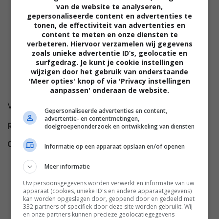
van de website te analyseren,
gepersonaliseerde content en advertenties te
tonen, de effectiviteit van advertenties en
content te meten en onze diensten te
verbeteren. Hiervoor verzamelen wij gegevens
zoals unieke advertentie ID’s, geolocatie en
surfgedrag. Je kunt je cookie instellingen
wijzigen door het gebruik van onderstaande
'Meer opties' knop of via 'Privacy instellingen
aanpassen' onderaan de website.
Voor deze film is nog geen synopsis beschikbaar.
Gepersonaliseerde advertenties en content,
advertentie- en contentmetingen,
Regie
Norman Taurog
.
doelgroepenonderzoek en ontwikkeling van diensten
Cast
Robert Strauss
,
Benson Fong
,
Informatie op een apparaat opslaan en/of openen
Stella Stevens
,
Jeremy Slate
,
Meer informatie
Elvis Presley
,
Frank Puglia
,
Beulah Quo
,
Lili Valenty
,
Laurel
Uw persoonsgegevens worden verwerkt en informatie van uw
apparaat (cookies, unieke ID's en andere apparaatgegevens)
Goodwin
,
Guy Lee
,
Ginny Tiu
,
kan worden opgeslagen door, geopend door en gedeeld met
332 partners of specifiek door deze site worden gebruikt. Wij
Elizabeth Tiu
,
Alexander Tiu
.
en onze partners kunnen precieze geolocatiegegevens