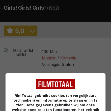
Girls! Girls! Girls!
(1962)
5
,
0
8,0
/ 1
106 Min
5,6
/ 3824
Musical
Komedie
Verenigde Staten
33%
/ 6
2,3
/ 66
FilmTotaal gebruikt cookies (en vergelijkbare
technieken) om informatie op te slaan en in te
zien. Deze gegevens gebruiken wij om onze
website goed te laten functioneren, het gebruik