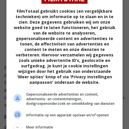
FilmTotaal gebruikt cookies (en vergelijkbare
technieken) om informatie op te slaan en in te
zien. Deze gegevens gebruiken wij om onze
website goed te laten functioneren, het gebruik
van de website te analyseren,
gepersonaliseerde content en advertenties te
tonen, de effectiviteit van advertenties en
content te meten en onze diensten te
verbeteren. Hiervoor verzamelen wij gegevens
zoals unieke advertentie ID’s, geolocatie en
surfgedrag. Je kunt je cookie instellingen
Fran Smith is moeder en gelukkig getrouwd. Op een
wijzigen door het gebruik van onderstaande
dag verdwijnt ze onder mysterieuze omstandigheden.
'Meer opties' knop of via 'Privacy instellingen
aanpassen' onderaan de website.
Fran's zuster Sherrie en dochter Deanna beginnen
een eindeloze zoektocht. De hoofdverdachte is haar
Gepersonaliseerde advertenties en content,
man John, maar zonder lichaam kan er niets bewezen
advertentie- en contentmetingen,
doelgroepenonderzoek en ontwikkeling van diensten
worden.
Informatie op een apparaat opslaan en/of openen
Regie
Michael M. Scott
.
Meer informatie
Cast
Vincent Gale
,
Brian Markinson
,