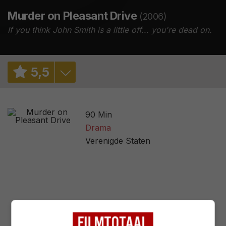
Murder on Pleasant Drive
(2006)
If you think John Smith is a little off... you're dead on.
5
,
5
5,9
/ 626
90 Min
2,6
/ 7
Drama
Verenigde Staten