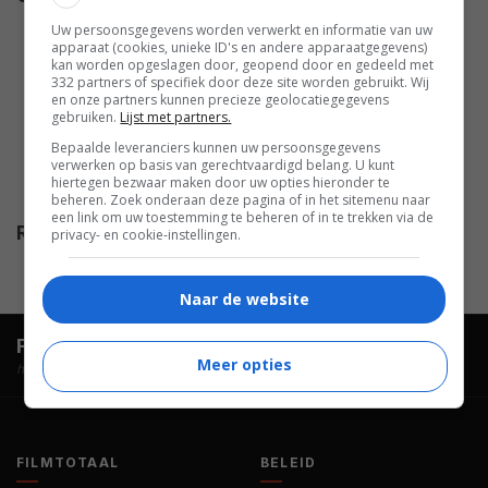
Amy Madigan
,
Ingrid Tesch
,
Uw persoonsgegevens worden verwerkt en informatie van uw
apparaat (cookies, unieke ID's en andere apparaatgegevens)
Adam Arkin
,
Mary Black
,
Susan
kan worden opgeslagen door, geopend door en gedeeld met
Hogan
,
Marcel Maillard
,
Kelli
332 partners of specifiek door deze site worden gebruikt. Wij
en onze partners kunnen precieze geolocatiegegevens
Williams
,
Eric Keenleyside
,
Philip
gebruiken.
Lijst met partners.
Lyall
,
Louise Grant
,
Adam
Bepaalde leveranciers kunnen uw persoonsgegevens
Battrick
,
Bill Marchant
,
Annabel
verwerken op basis van gerechtvaardigd belang. U kunt
hiertegen bezwaar maken door uw opties hieronder te
Kershaw
.
beheren. Zoek onderaan deze pagina of in het sitemenu naar
een link om uw toestemming te beheren of in te trekken via de
Release
08.05.2006
privacy- en cookie-instellingen.
Naar de website
FilmTotaal.
Hét online filmoverzicht.
Meer opties
hosted by
FILMTOTAAL
BELEID