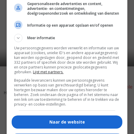
Gepersonaliseerde advertenties en content,
advertentie- en contentmetingen,
doelgroepenonderzoek en ontwikkeling van diensten
Informatie op een apparaat opslaan en/of openen
Meer informatie
Uw persoonsgegevens worden verwerkt en informatie van uw
apparaat (cookies, unieke ID's en andere apparaatgegevens)
kan worden opgeslagen door, geopend door en gedeeld met
332 partners of specifiek door deze site worden gebruikt. Wij
en onze partners kunnen precieze geolocatiegegevens
gebruiken.
Lijst met partners.
Bepaalde leveranciers kunnen uw persoonsgegevens
verwerken op basis van gerechtvaardigd belang. U kunt
5
0
6
3
,
,
hiertegen bezwaar maken door uw opties hieronder te
Hope Springs
(2003)
beheren. Zoek onderaan deze pagina of in het sitemenu naar
In the Name of the People
een link om uw toestemming te beheren of in te trekken via de
(2000)
privacy- en cookie-instellingen.
Naar de website