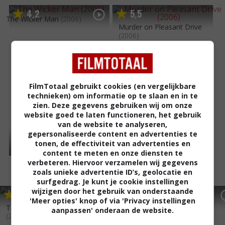
4
2
5
5
,
,
The Wicker Man
(2006)
Murder on Pleasant Drive
(2006)
FilmTotaal gebruikt cookies (en vergelijkbare
technieken) om informatie op te slaan en in te
zien. Deze gegevens gebruiken wij om onze
website goed te laten functioneren, het gebruik
van de website te analyseren,
gepersonaliseerde content en advertenties te
tonen, de effectiviteit van advertenties en
content te meten en onze diensten te
verbeteren. Hiervoor verzamelen wij gegevens
zoals unieke advertentie ID’s, geolocatie en
surfgedrag. Je kunt je cookie instellingen
wijzigen door het gebruik van onderstaande
7
2
3
5
,
,
The Fog
(2005)
'Meer opties' knop of via 'Privacy instellingen
The Magic of Ordinary Days
aanpassen' onderaan de website.
(2005)