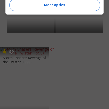
Meer opties
3
8
,
Storm Chasers: Revenge of
the Twister
(1998)