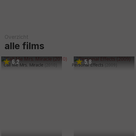
Overzicht
alle films
6
2
5
8
,
,
Call Me Mrs. Miracle
(2010)
Personal Effects
(2009)