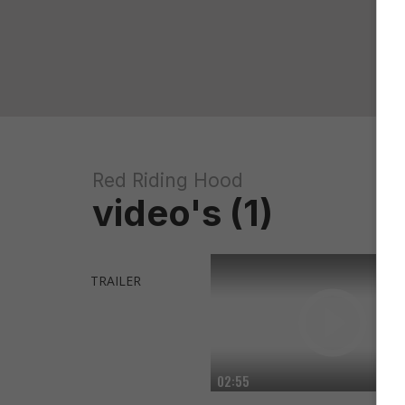
Red Riding Hood
video's (1)
TRAILER
02:55