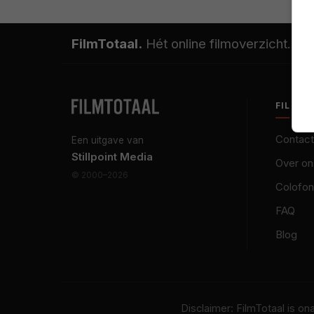
FilmTotaal.
Hét online filmoverzicht.
FILMT
Contact
Een uitgave van
Stillpoint Media
Over on
© 2000–2026
Colofon
FAQ
Blog
Disclaimer: FilmTotaal is o