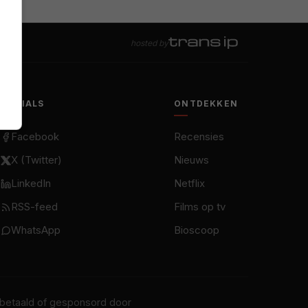
hosted by
SOCIALS
ONTDEKKEN
Facebook
Recensies
X (Twitter)
Nieuws
LinkedIn
Netflix
RSS-feed
Films op tv
WhatsApp
Bioscoop
t betaald of gesponsord door