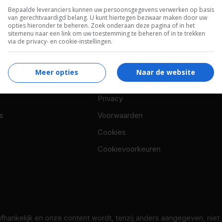
Bepaalde leveranciers kunnen uw persoonsgegevens verwerken op basis
van gerechtvaardigd belang. U kunt hiertegen bezwaar maken door uw
opties hieronder te beheren. Zoek onderaan deze pagina of in het
sitemenu naar een link om uw toestemming te beheren of in te trekken
via de privacy- en cookie-instellingen.
Meer opties
Naar de website
OTAAL
BELEID
Privacy
s
Voorwaarden
Cookies
Cookievoorkeuren
nafhankelijk en onze content wordt, tenzij anders aangegeven, nie