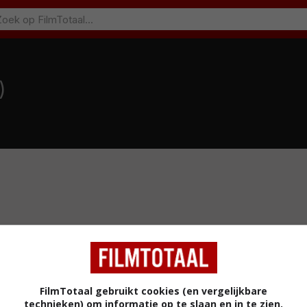
)
FilmTotaal gebruikt cookies (en vergelijkbare
technieken) om informatie op te slaan en in te zien.