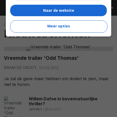
Alle video's
Naar de website
Odd Thomas
Meer opties
Nieuwsberichten
Vreemde trailer 'Odd Thomas'
BRAM DE GROOT,
03.05.2013
Je zal de gave maar hebben om doden te zien, maar
niet te horen.
Willem Dafoe in bovennatuurlijke
thriller?
JEFFREY ,
09.04.2011