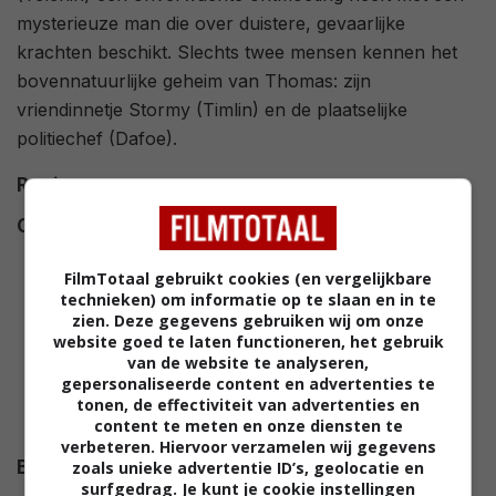
mysterieuze man die over duistere, gevaarlijke
krachten beschikt. Slechts twee mensen kennen het
bovennatuurlijke geheim van Thomas: zijn
vriendinnetje Stormy (Timlin) en de plaatselijke
politiechef (Dafoe).
Regie
Stephen Sommers
.
Cast
Willem Dafoe
,
Leonor Varela
,
Anton Yelchin
,
Addison Timlin
,
FilmTotaal gebruikt cookies (en vergelijkbare
Gugu Mbatha-Raw
,
Casey
technieken) om informatie op te slaan en in te
Messer
,
Nico Tortorella
,
Ashley
zien. Deze gegevens gebruiken wij om onze
Sommers
,
Matthew Page
,
website goed te laten functioneren, het gebruik
van de website te analyseren,
Barney Lanning
,
Kyle McKeever
,
gepersonaliseerde content en advertenties te
Carmen Corley
,
Maisha Diatta
,
tonen, de effectiviteit van advertenties en
content te meten en onze diensten te
Jack Justice
,
Robin Lanning
.
verbeteren. Hiervoor verzamelen wij gegevens
Budget
$ 27.000.000
zoals unieke advertentie ID’s, geolocatie en
surfgedrag. Je kunt je cookie instellingen