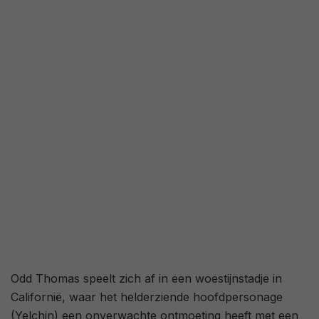
3,0
/ 400
45
/ 11
Odd Thomas speelt zich af in een woestijnstadje in
Californië, waar het helderziende hoofdpersonage
(Yelchin) een onverwachte ontmoeting heeft met een