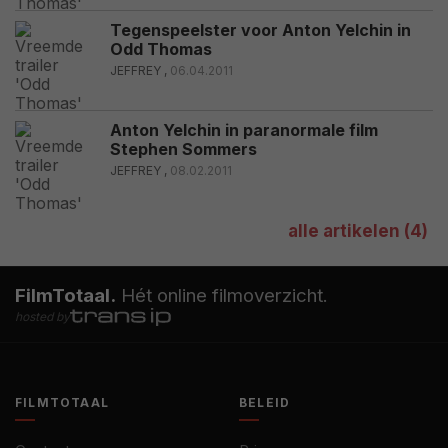
Tegenspeelster voor Anton Yelchin in
Odd Thomas
JEFFREY ,
06.04.2011
Anton Yelchin in paranormale film
Stephen Sommers
JEFFREY ,
08.02.2011
alle artikelen (4)
FilmTotaal.
Hét online filmoverzicht.
hosted by
FILMTOTAAL
BELEID