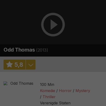
Odd Thomas
(2013)
5
,
8
6,2
/ 10
100 Min
6,8
/ 62371
Komedie
Horror
Mystery
Thriller
37%
/ 46
Verenigde Staten