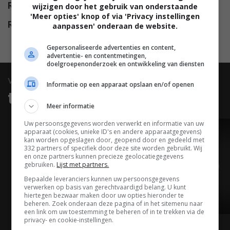
Release
16.04.2013
wijzigen door het gebruik van onderstaande
'Meer opties' knop of via 'Privacy instellingen
Release DVD
13.05.2014
aanpassen' onderaan de website.
Gepersonaliseerde advertenties en content,
advertentie- en contentmetingen,
doelgroepenonderzoek en ontwikkeling van diensten
video
Informatie op een apparaat opslaan en/of openen
trailers & clips
Meer informatie
Uw persoonsgegevens worden verwerkt en informatie van uw
apparaat (cookies, unieke ID's en andere apparaatgegevens)
TRAILER
kan worden opgeslagen door, geopend door en gedeeld met
332 partners of specifiek door deze site worden gebruikt. Wij
en onze partners kunnen precieze geolocatiegegevens
gebruiken.
Lijst met partners.
Bepaalde leveranciers kunnen uw persoonsgegevens
verwerken op basis van gerechtvaardigd belang. U kunt
hiertegen bezwaar maken door uw opties hieronder te
beheren. Zoek onderaan deze pagina of in het sitemenu naar
02:36
een link om uw toestemming te beheren of in te trekken via de
privacy- en cookie-instellingen.