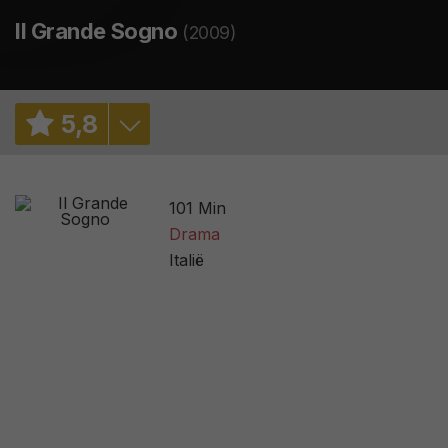
Il Grande Sogno
(2009)
5
,
8
6,0
/ 1
101 Min
5,8
/ 943
Drama
Italië
2,7
/ 30