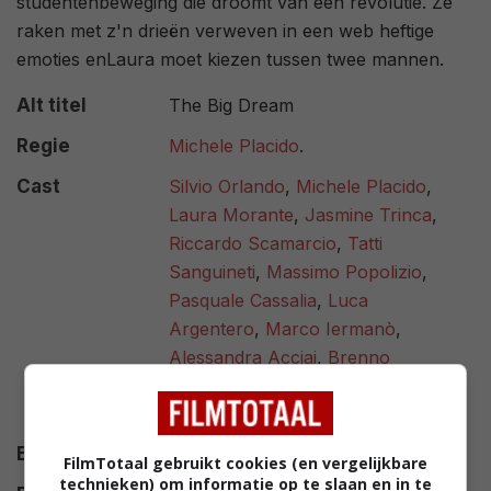
studentenbeweging die droomt van een revolutie. Ze
raken met z'n drieën verweven in een web heftige
emoties enLaura moet kiezen tussen twee mannen.
Alt titel
The Big Dream
Regie
Michele Placido
.
Cast
Silvio Orlando
,
Michele Placido
,
Laura Morante
,
Jasmine Trinca
,
Riccardo Scamarcio
,
Tatti
Sanguineti
,
Massimo Popolizio
,
Pasquale Cassalia
,
Luca
Argentero
,
Marco Iermanò
,
Alessandra Acciai
,
Brenno
Placido
,
Federica Vincenti
,
Dajana Roncione
,
Carlo Zanotti
.
Budget
$ 10.000.000
FilmTotaal gebruikt cookies (en vergelijkbare
technieken) om informatie op te slaan en in te