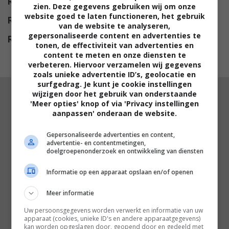
Release
11.11.2009
zien. Deze gegevens gebruiken wij om onze
website goed te laten functioneren, het gebruik
Release NL
14.07.2011
van de website te analyseren,
gepersonaliseerde content en advertenties te
Release DVD
11.10.2011
tonen, de effectiviteit van advertenties en
content te meten en onze diensten te
verbeteren. Hiervoor verzamelen wij gegevens
zoals unieke advertentie ID’s, geolocatie en
surfgedrag. Je kunt je cookie instellingen
wijzigen door het gebruik van onderstaande
'Meer opties' knop of via 'Privacy instellingen
aanpassen' onderaan de website.
RECENSENT
Gepersonaliseerde advertenties en content,
ARMAN AVSAROGLU
advertentie- en contentmetingen,
doelgroepenonderzoek en ontwikkeling van diensten
"De Italianen blijven maar terugkijken op
hun eigen geschiedenis in deze aardige
Informatie op een apparaat opslaan en/of openen
studentenfilm, die ondanks het thema
Meer informatie
nooit echt ontbrandt."
Uw persoonsgegevens worden verwerkt en informatie van uw
apparaat (cookies, unieke ID's en andere apparaatgegevens)
kan worden opgeslagen door, geopend door en gedeeld met