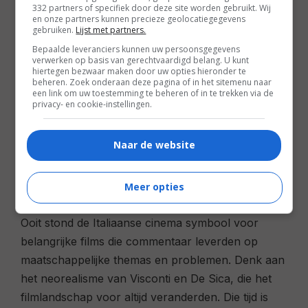
332 partners of specifiek door deze site worden gebruikt. Wij
Filmtotaal
en onze partners kunnen precieze geolocatiegegevens
Recensie
gebruiken.
Lijst met partners.
Bepaalde leveranciers kunnen uw persoonsgegevens
verwerken op basis van gerechtvaardigd belang. U kunt
hiertegen bezwaar maken door uw opties hieronder te
beheren. Zoek onderaan deze pagina of in het sitemenu naar
een link om uw toestemming te beheren of in te trekken via de
privacy- en cookie-instellingen.
Regie:
Michele Placido|
Cast:
Jasmine Trinc
Naar de website
(Laura), Ricardo Scamarcio, Luca Argentero
(Libero) e.a.|
Speelduur:
101 minuten |
Jaar:
2009
Meer opties
Ooit stond de Italiaanse cinema symbool voor
belangrijke films die commentaar leverden op
maatschappelijke themas en problemen. Denk aan
het neorealisme van Visconti en De Sica, die het
filmlandschap voor altijd veranderden. Die tijd is