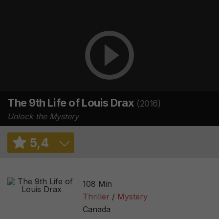
The 9th Life of Louis Drax
(2016)
Unlock the Mystery
5
,
4
6,3
/ 3
108 Min
6,3
/ 15825
Thriller
Mystery
Canada
38%
/ 65