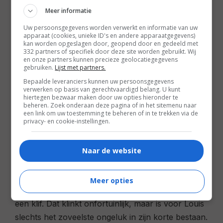
genrefans die er wel om konden lachen, want Aja
Meer informatie
tracht dus nu hetzelfde te bewerkstelligen. Het
Uw persoonsgegevens worden verwerkt en informatie van uw
probleem is echter dat aan de basis van
The 9th
apparaat (cookies, unieke ID's en andere apparaatgegevens)
Life of Louis Drax
een bloedserieus en beladen
kan worden opgeslagen door, geopend door en gedeeld met
332 partners of specifiek door deze site worden gebruikt. Wij
thema staat, dat zich maar moeilijk leent voor alle
en onze partners kunnen precieze geolocatiegegevens
gebruiken.
Lijst met partners.
fantastische opsmuk waarmee Aja het serveert.
Bepaalde leveranciers kunnen uw persoonsgegevens
Wat begint als een licht en komisch
verwerken op basis van gerechtvaardigd belang. U kunt
jongensavontuur, ontspoort hoe langer hoe meer
hiertegen bezwaar maken door uw opties hieronder te
beheren. Zoek onderaan deze pagina of in het sitemenu naar
in een duister relaas over slechte ouders,
een link om uw toestemming te beheren of in te trekken via de
privacy- en cookie-instellingen.
psychisch trauma en een dodelijke drang naar
aandacht, waarbij Aja's mentaliteit van 'kijk-deze-
malligheid-eens' volkomen misplaatst voelt.
Naar de website
De Louis Drax uit de titel is een negenjarig jochie
Meer opties
dat de pech had in coma te raken na een val van
een klif. Dat klinkt onfortuinlijk, maar is voor Louis
slechts het zoveelste ongeluk in zijn korte bestaan.