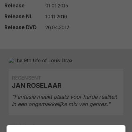
Release
01.01.2015
Release NL
10.11.2016
Release DVD
26.04.2017
RECENSENT
JAN ROSELAAR
"Fantasie maakt plaats voor harde realiteit
in een ongemakkelijke mix van genres."
Filmtotaal