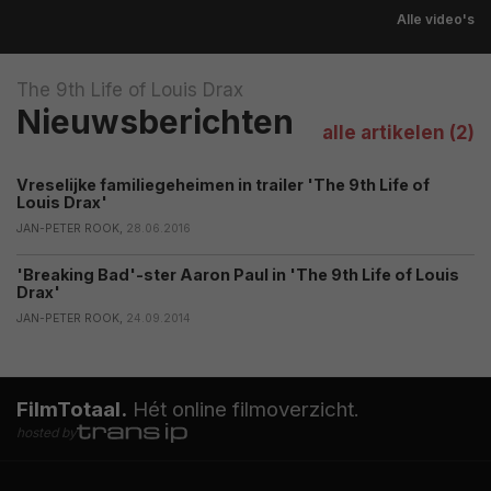
Alle video's
The 9th Life of Louis Drax
Nieuwsberichten
alle artikelen (2)
Vreselijke familiegeheimen in trailer 'The 9th Life of
Louis Drax'
JAN-PETER ROOK,
28.06.2016
'Breaking Bad'-ster Aaron Paul in 'The 9th Life of Louis
Drax'
JAN-PETER ROOK,
24.09.2014
FilmTotaal.
Hét online filmoverzicht.
hosted by