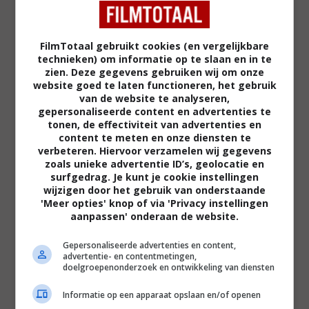
Recensie
FilmTotaal gebruikt cookies (en vergelijkbare
technieken) om informatie op te slaan en in te
zien. Deze gegevens gebruiken wij om onze
website goed te laten functioneren, het gebruik
van de website te analyseren,
Regie:
Alexandre Aja |
Cast:
Jamie Dornan (Dr.
gepersonaliseerde content en advertenties te
tonen, de effectiviteit van advertenties en
Pascal,) Sarah Gadon (Natalie), Aaron Paul
content te meten en onze diensten te
(Peter Drax), Aiden Longworth (Louis Drax), e.a.
verbeteren. Hiervoor verzamelen wij gegevens
|
Speelduur:
108 minuten |
Jaar:
2016
zoals unieke advertentie ID’s, geolocatie en
surfgedrag. Je kunt je cookie instellingen
wijzigen door het gebruik van onderstaande
Met
The 9th Life of Louis Drax
lijkt Alexandre Aja
'Meer opties' knop of via 'Privacy instellingen
aanpassen' onderaan de website.
een waardige opvolger voor zijn zonderlinge
Horns
voor ogen gehad te hebben. In die bizarre
Gepersonaliseerde advertenties en content,
film trok hij alles uit de kast in een gitzwarte, gothic
advertentie- en contentmetingen,
doelgroepenonderzoek en ontwikkeling van diensten
komedie die de regels van de fantasy en horror
aan zijn laars lapte. Goed nieuws voor de
Informatie op een apparaat opslaan en/of openen