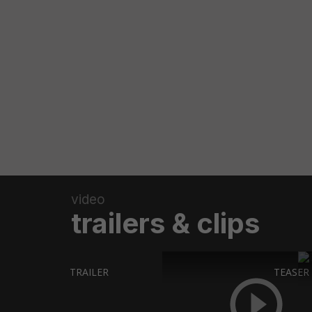
video
trailers & clips
TRAILER
TEASER