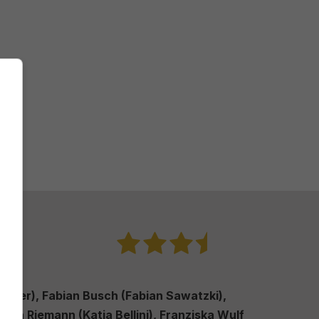
Hitler), Fabian Busch (Fabian Sawatzki),
tja Riemann (Katja Bellini), Franziska Wulf