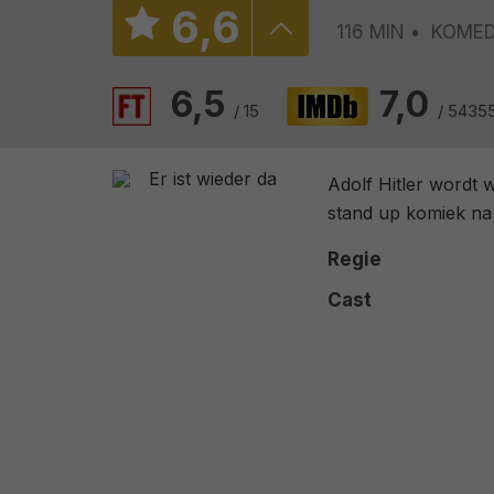
6
,
6
116 MIN
KOMED
6,5
7,0
/ 15
/ 5435
Adolf Hitler wordt w
stand up komiek na 
Regie
Cast