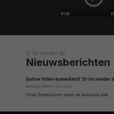
01:26
0
Er ist wieder da
Nieuwsberichten
Duitse Hitler-komediehit 'Er ist wieder
BRAM DE GROOT,
29.10.2015
Onze Oosterburen lopen de bioscoop plat.