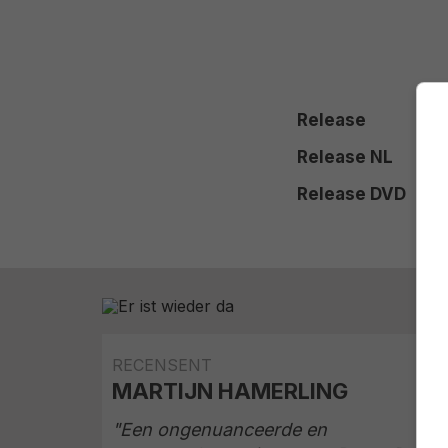
Release
Release NL
Release DVD
RECENSENT
MARTIJN HAMERLING
"Een ongenuanceerde en