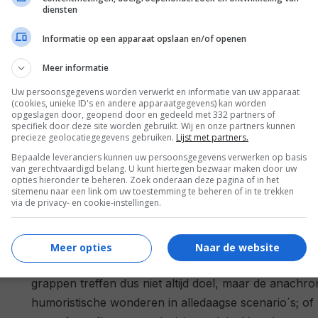
diensten
(Vera Krömeier) |
Speelduur:
116 minuten |
Jaar:
20
Informatie op een apparaat opslaan en/of openen
Hij is er weer; Hitler ontwaakt zon zeventig jaar na
Meer informatie
en loopt al botsend tegen de Segways en verontwaard
menigte die zijn lollige reacties meteen bestempelt als 
Uw persoonsgegevens worden verwerkt en informatie van uw apparaat
(cookies, unieke ID's en andere apparaatgegevens) kan worden
vernuftige debuutroman van Timur Vermes: wat zou er 
opgeslagen door, geopend door en gedeeld met 332 partners of
specifiek door deze site worden gebruikt. Wij en onze partners kunnen
plots in de moderne samenleving terechtkomt? Als 
precieze geolocatiegegevens gebruiken.
Lijst met partners.
geloven dan is het een recept voor hilariteit, doch 
Bepaalde leveranciers kunnen uw persoonsgegevens verwerken op basis
Wieder Da was in geschreven vorm in elk geval een 
van gerechtvaardigd belang. U kunt hiertegen bezwaar maken door uw
opties hieronder te beheren. Zoek onderaan deze pagina of in het
voor de ludieke prijs van 19,33) gingen in Duitsland
sitemenu naar een link om uw toestemming te beheren of in te trekken
via de privacy- en cookie-instellingen.
toonbank. De onvermijdelijke verfilming waait nu dus
Niet alle Duitse woordgrappen in deze vreemde komed
Meer opties
Naar de website
bleef het publiek enigszins stil bij een woordgrap betr
grappen treffen dus niet altijd doel, maar de anachron
humoristische wonderen in alledaagse scenario´s; of h