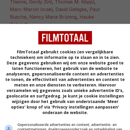
Thieme
,
Gerdy Zint
,
Thomas M. Köppl
,
Marc-Marvin Israel
,
David Gebigke
,
Paul
Busche
,
Nancy Maria Brüning
,
Hauke
Schmidt
.
08.10.2015
26.11.2015
FilmTotaal gebruikt cookies (en vergelijkbare
05.04.2016
technieken) om informatie op te slaan en in te zien.
Deze gegevens gebruiken wij om onze website goed te
laten functioneren, het gebruik van de website te
analyseren, gepersonaliseerde content en advertenties
te tonen, de effectiviteit van advertenties en content te
meten en onze diensten te verbeteren. Hiervoor
Filmtotaal
verzamelen wij gegevens zoals unieke advertentie ID’s,
Recensie
geolocatie en surfgedrag. Je kunt je cookie instellingen
wijzigen door het gebruik van onderstaande 'Meer
opties' knop of via 'Privacy instellingen aanpassen'
onderaan de website.
Regie:
David Wnendt |
Cast:
Oliver Masucci (Adolf 
Gepersonaliseerde advertenties en content, advertentie- en
Christoph Maria Herbst (Christoph Sensenbrink), Ka
contentmetingen, doelgroepenonderzoek en ontwikkeling van