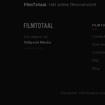
FilmTotaal.
Hét online filmoverzicht.
FILMT
Contact
Een uitgave van
Stillpoint Media
Over on
© 2000–2026
Colofon
FAQ
Blog
Disclaimer: FilmTotaal is o