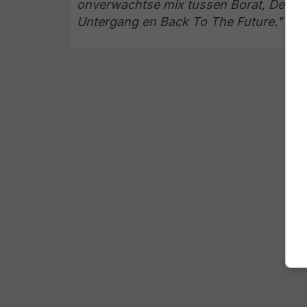
onverwachtse mix tussen Borat, Der
Untergang en Back To The Future."