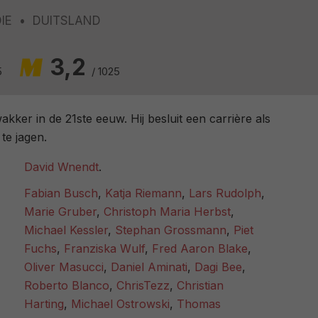
IE
DUITSLAND
3,2
5
/ 1025
akker in de 21ste eeuw. Hij besluit een carrière als
te jagen.
David Wnendt
.
Fabian Busch
,
Katja Riemann
,
Lars Rudolph
,
Marie Gruber
,
Christoph Maria Herbst
,
Michael Kessler
,
Stephan Grossmann
,
Piet
Fuchs
,
Franziska Wulf
,
Fred Aaron Blake
,
Oliver Masucci
,
Daniel Aminati
,
Dagi Bee
,
Roberto Blanco
,
ChrisTezz
,
Christian
Harting
,
Michael Ostrowski
,
Thomas