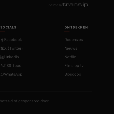
hosted by
SOCIALS
ONTDEKKEN
Facebook
Recensies
X (Twitter)
Nieuws
LinkedIn
Netflix
RSS-feed
Films op tv
WhatsApp
Bioscoop
t betaald of gesponsord door