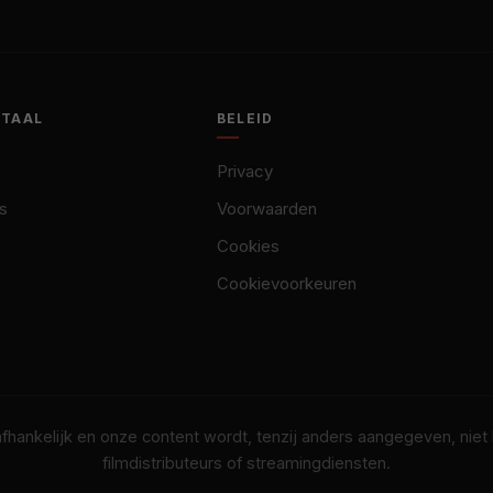
OTAAL
BELEID
Privacy
s
Voorwaarden
Cookies
Cookievoorkeuren
nafhankelijk en onze content wordt, tenzij anders aangegeven, nie
filmdistributeurs of streamingdiensten.