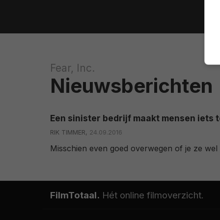
Fear, Inc.
Nieuwsberichten
Een sinister bedrijf maakt mensen iets té
RIK TIMMER,
24.09.2016
Misschien even goed overwegen of je ze wel w
FilmTotaal.
Hét online filmoverzicht.