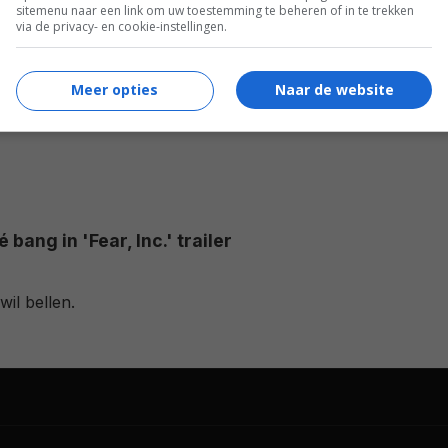
sitemenu naar een link om uw toestemming te beheren of in te trekken
via de privacy- en cookie-instellingen.
Meer opties
Naar de website
 bang in 'Fear, Inc.' trailer
il bellen.