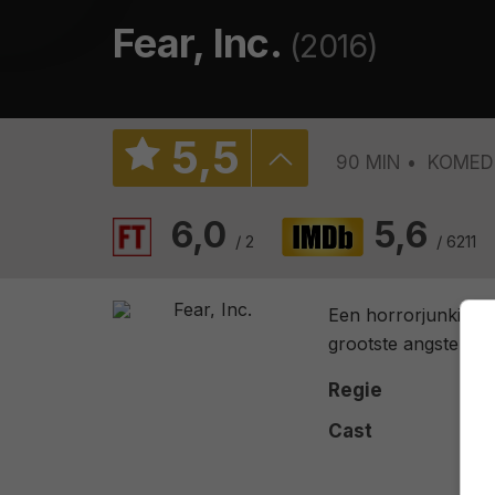
Fear, Inc.
(2016)
5
,
5
90 MIN
KOMED
6,0
5,6
/ 2
/ 6211
Een horrorjunkie en
grootste angsten van
Regie
Cast