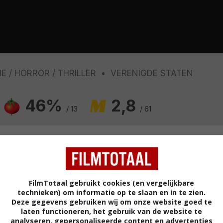
IE
HORROR
THRILLER
VERENIGDE STATEN
46%
2,8
/ 13
/ 61
 zijn vrienden tekenen voor een bedrijf dat de
 zijn klanten tot leven brengt.
Vincent Masciale
.
FilmTotaal gebruikt cookies (en vergelijkbare
technieken) om informatie op te slaan en in te zien.
Richard Riehle
,
Leslie Jordan
,
Mark Moses
,
Deze gegevens gebruiken wij om onze website goed te
Patrick Renna
,
Chris Marquette
,
Abigail
laten functioneren, het gebruik van de website te
Breslin
,
Marlon Young
,
David Ury
,
Ashlynn
analyseren, gepersonaliseerde content en advertenties