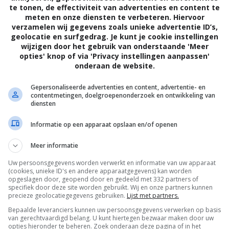
te tonen, de effectiviteit van advertenties en content te
Yennie
,
Ronnie Gene Blevins
,
Eric Lange
,
meten en onze diensten te verbeteren. Hiervoor
Caitlin Stasey
,
Lucas Neff
,
Naomi Grossman
,
verzamelen wij gegevens zoals unieke advertentie ID’s,
geolocatie en surfgedrag. Je kunt je cookie instellingen
Stephanie Drake
.
wijzigen door het gebruik van onderstaande 'Meer
15.04.2016
opties' knop of via 'Privacy instellingen aanpassen'
onderaan de website.
Gepersonaliseerde advertenties en content, advertentie- en
contentmetingen, doelgroepenonderzoek en ontwikkeling van
diensten
Informatie op een apparaat opslaan en/of openen
Meer informatie
Uw persoonsgegevens worden verwerkt en informatie van uw apparaat
R
(cookies, unieke ID's en andere apparaatgegevens) kan worden
opgeslagen door, geopend door en gedeeld met 332 partners of
specifiek door deze site worden gebruikt. Wij en onze partners kunnen
precieze geolocatiegegevens gebruiken.
Lijst met partners.
Bepaalde leveranciers kunnen uw persoonsgegevens verwerken op basis
van gerechtvaardigd belang. U kunt hiertegen bezwaar maken door uw
02:04
opties hieronder te beheren. Zoek onderaan deze pagina of in het