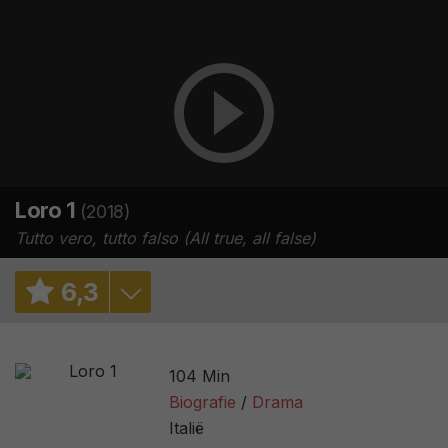
Loro 1
(2018)
Tutto vero, tutto falso (All true, all false)
6
,
3
6,7
/ 5589
104 Min
2,9
/ 6
Biografie
Drama
Italië