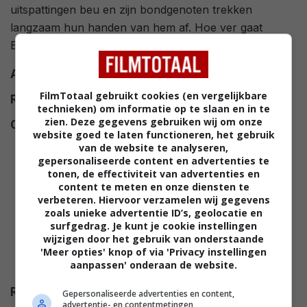
uitspattingen beu en zijn bondgenoten trekken
langzaam hun handen van hem af. Hoe ver gaat
Berlusconi om zijn macht te behouden?
Alt titel
Them 1
FilmTotaal gebruikt cookies (en vergelijkbare
Regie
Paolo Sorrentino
.
technieken) om informatie op te slaan en in te
zien. Deze gegevens gebruiken wij om onze
Cast
Toni Servillo
,
Elena Sofia Ricci
,
website goed te laten functioneren, het gebruik
Roberto De Francesco
,
Ricky
van de website te analyseren,
Memphis
,
Dario Cantarelli
,
gepersonaliseerde content en advertenties te
tonen, de effectiviteit van advertenties en
Riccardo Scamarcio
,
Anna
content te meten en onze diensten te
Bonaiuto
,
Giovanni Esposito
,
verbeteren. Hiervoor verzamelen wij gegevens
zoals unieke advertentie ID’s, geolocatie en
Fabrizio Bentivoglio
,
Kasia
surfgedrag. Je kunt je cookie instellingen
Smutniak
,
Duccio Camerini
,
wijzigen door het gebruik van onderstaande
Euridice Axen
,
Ugo Pagliai
,
'Meer opties' knop of via 'Privacy instellingen
aanpassen' onderaan de website.
Yann Gael
,
Alice Pagani
.
Release
24.04.2018
Gepersonaliseerde advertenties en content,
advertentie- en contentmetingen,