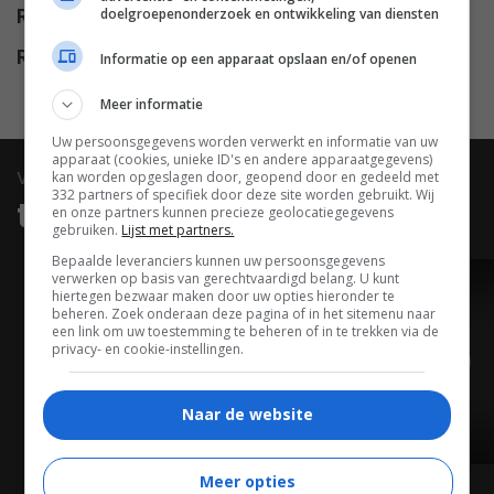
doelgroepenonderzoek en ontwikkeling van diensten
Release NL
01.11.2018
Release DVD
20.03.2019
Informatie op een apparaat opslaan en/of openen
Meer informatie
Uw persoonsgegevens worden verwerkt en informatie van uw
apparaat (cookies, unieke ID's en andere apparaatgegevens)
video
kan worden opgeslagen door, geopend door en gedeeld met
332 partners of specifiek door deze site worden gebruikt. Wij
trailers & clips
en onze partners kunnen precieze geolocatiegegevens
gebruiken.
Lijst met partners.
Bepaalde leveranciers kunnen uw persoonsgegevens
verwerken op basis van gerechtvaardigd belang. U kunt
TRAILER
hiertegen bezwaar maken door uw opties hieronder te
beheren. Zoek onderaan deze pagina of in het sitemenu naar
een link om uw toestemming te beheren of in te trekken via de
privacy- en cookie-instellingen.
Naar de website
01:31
Meer opties