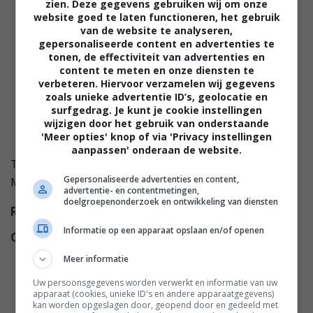
zien. Deze gegevens gebruiken wij om onze
website goed te laten functioneren, het gebruik
van de website te analyseren,
gepersonaliseerde content en advertenties te
tonen, de effectiviteit van advertenties en
content te meten en onze diensten te
verbeteren. Hiervoor verzamelen wij gegevens
zoals unieke advertentie ID’s, geolocatie en
surfgedrag. Je kunt je cookie instellingen
wijzigen door het gebruik van onderstaande
'Meer opties' knop of via 'Privacy instellingen
aanpassen' onderaan de website.
Twee heel verschillende families komen samen in
Gepersonaliseerde advertenties en content,
Martha's Vineyard voor een huwelijk.
advertentie- en contentmetingen,
doelgroepenonderzoek en ontwikkeling van diensten
Regie
Salim Akil
.
Informatie op een apparaat opslaan en/of openen
Cast
Loretta Devine
,
Gary Dourdan
,
Angela Bassett
,
Valarie
Meer informatie
Pettiford
,
Julie Bowen
,
Meagan
Uw persoonsgegevens worden verwerkt en informatie van uw
Good
,
Brian Stokes Mitchell
,
apparaat (cookies, unieke ID's en andere apparaatgegevens)
kan worden opgeslagen door, geopend door en gedeeld met
Mike Epps
,
Tasha Smith
,
Pooch