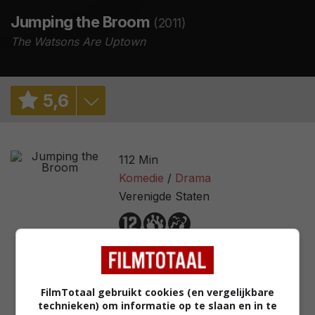
Jumping the Broom
(2011)
The Watsons Are Uptown
5
,
6
5,7
/ 12174
112 Min
56%
/ 82
Komedie
Drama
Verenigde Staten
2,5
/ 40
56
/ 26
FilmTotaal gebruikt cookies (en vergelijkbare
technieken) om informatie op te slaan en in te