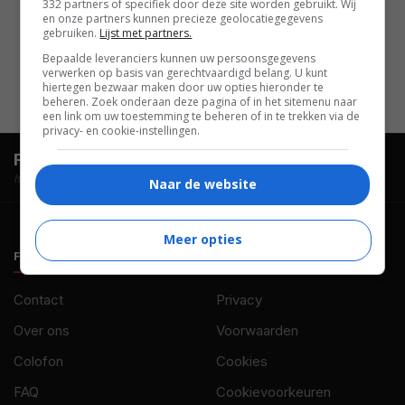
332 partners of specifiek door deze site worden gebruikt. Wij
en onze partners kunnen precieze geolocatiegegevens
Hall
,
Lil' Romeo
,
DeRay Davis
,
gebruiken.
Lijst met partners.
Paula Patton
,
Laz Alonso
,
T.D.
Bepaalde leveranciers kunnen uw persoonsgegevens
Jakes
.
verwerken op basis van gerechtvaardigd belang. U kunt
hiertegen bezwaar maken door uw opties hieronder te
beheren. Zoek onderaan deze pagina of in het sitemenu naar
een link om uw toestemming te beheren of in te trekken via de
privacy- en cookie-instellingen.
FilmTotaal.
Hét online filmoverzicht.
hosted by
Naar de website
Meer opties
FILMTOTAAL
BELEID
Contact
Privacy
Over ons
Voorwaarden
Colofon
Cookies
FAQ
Cookievoorkeuren