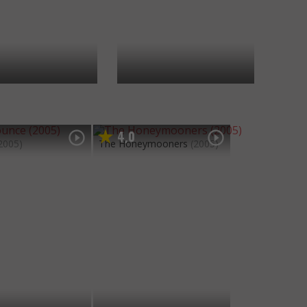
4
0
,
2005)
The Honeymooners
(2005)