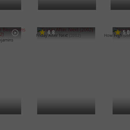
4
8
5
0
,
,
Friday After Next
(2002)
How High
(20
njamins