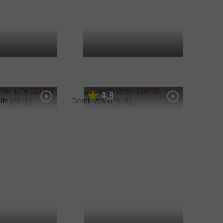
4
9
,
ife
(2018)
Death Wish
(2018)