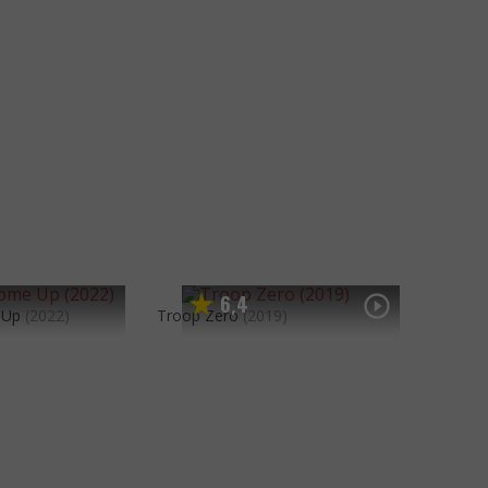
6
4
,
 Up
(2022)
Troop Zero
(2019)