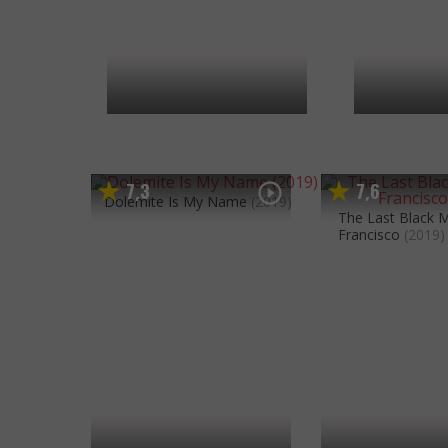
7
3
7
6
,
,
Dolemite Is My Name
(2019)
The Last Black 
Francisco
(2019)