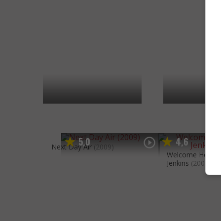
5
0
4
6
,
,
Next Day Air
(2009)
Welcome Home,
Jenkins
(2008)