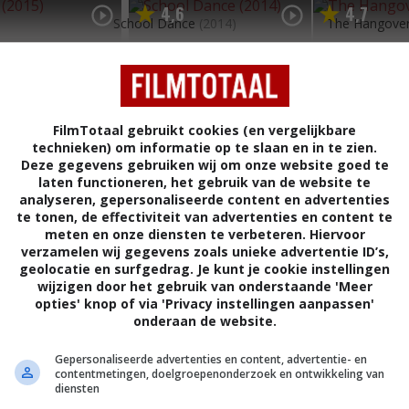
4
6
4
7
,
,
School Dance
(2014)
The Hangover 
FilmTotaal gebruikt cookies (en vergelijkbare
technieken) om informatie op te slaan en in te zien.
Deze gegevens gebruiken wij om onze website goed te
laten functioneren, het gebruik van de website te
analyseren, gepersonaliseerde content en advertenties
te tonen, de effectiviteit van advertenties en content te
meten en onze diensten te verbeteren. Hiervoor
verzamelen wij gegevens zoals unieke advertentie ID’s,
geolocatie en surfgedrag. Je kunt je cookie instellingen
wijzigen door het gebruik van onderstaande 'Meer
opties' knop of via 'Privacy instellingen aanpassen'
onderaan de website.
5
8
5
7
,
,
oom
(2011)
Faster
(2010)
Lottery Ticket
Gepersonaliseerde advertenties en content, advertentie- en
contentmetingen, doelgroepenonderzoek en ontwikkeling van
diensten