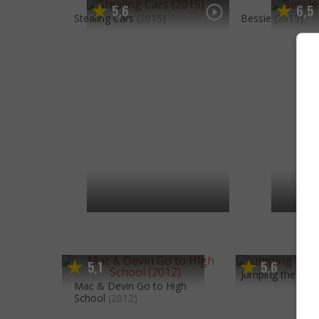
5
6
6
5
,
,
Stealing Cars
(2015)
Bessie
(2015)
5
1
5
6
,
,
Jumping the Br
Mac & Devin Go to High
School
(2012)