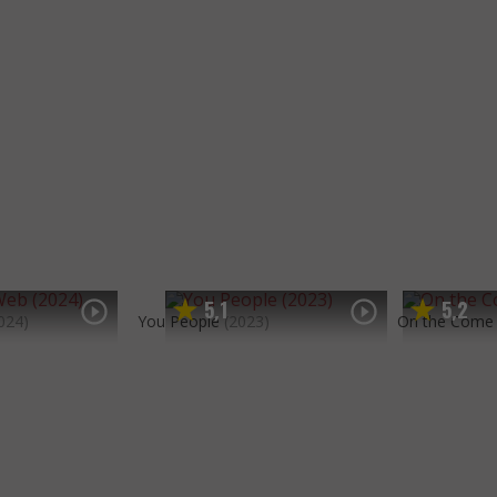
5
1
5
2
,
,
024)
You People
(2023)
On the Come