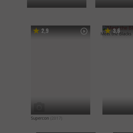
2
9
3
6
,
,
Meet the Blacks
Supercon
(2017)