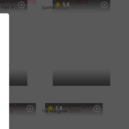
5
6
,
Part III
(2013)
Sparkle
(2012)
7
4
,
(2010)
The Hangover
(2009)