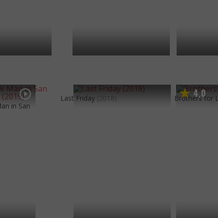
4
0
,
Last Friday
(2018)
Brothers for L
Man in San