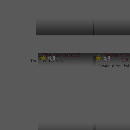
6
0
5
4
,
,
The Grand
(2007)
Resident Evil: Ext