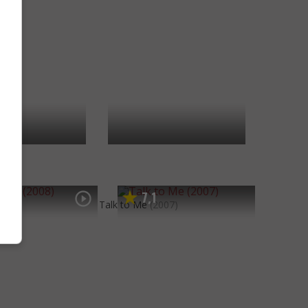
8
7
1
,
08)
Talk to Me
(2007)