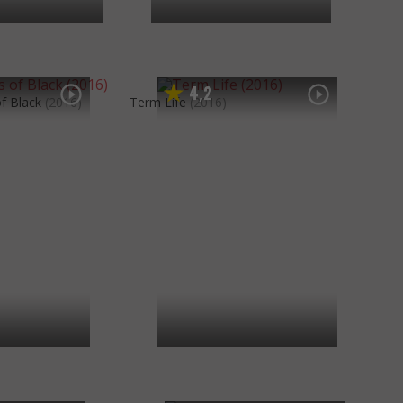
4
2
,
of Black
(2016)
Term Life
(2016)