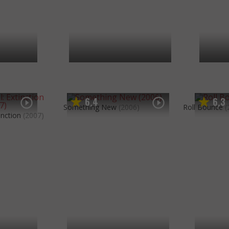
6
4
6
3
,
,
Something New
(2006)
Roll Bounce
(
inction
(2007)