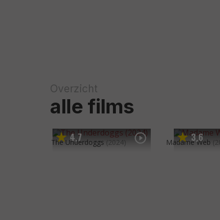
Overzicht
alle films
4
7
3
6
,
,
The Underdoggs
(2024)
Madame Web
(2