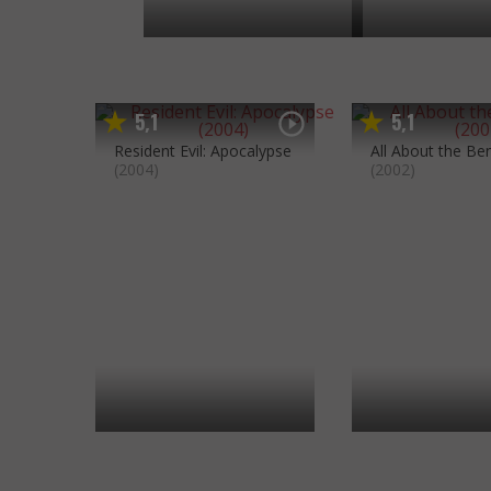
5
1
5
1
,
,
Resident Evil: Apocalypse
All About the Be
(2004)
(2002)