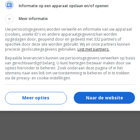
Informatie op een apparaat opslaan en/of openen
Meer informatie
Uw persoonsgegevens worden verwerkt en informatie van uw apparaat
(cookies, unieke ID's en andere apparaatgegevens) kan worden
opgeslagen door, geopend door en gedeeld met 332 partners of
specifiek door deze site worden gebruikt. Wij en onze partners kunnen
precieze geolocatiegegevens gebruiken.
Lijst met partners.
Bepaalde leveranciers kunnen uw persoonsgegevens verwerken op basis
van gerechtvaardigd belang. U kunt hiertegen bezwaar maken door uw
opties hieronder te beheren. Zoek onderaan deze pagina of in het
sitemenu naar een link om uw toestemming te beheren of in te trekken
via de privacy- en cookie-instellingen.
5
6
5
,
,
Open Season 2
(2008)
Soul Men
(20
Meer opties
Naar de website
 Roscoe