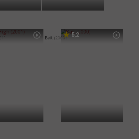
5
2
,
01)
Bait
(2000)