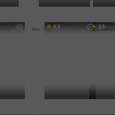
4
3
3
3
,
,
(2016)
Nina
(2016)
Fifty Shades 