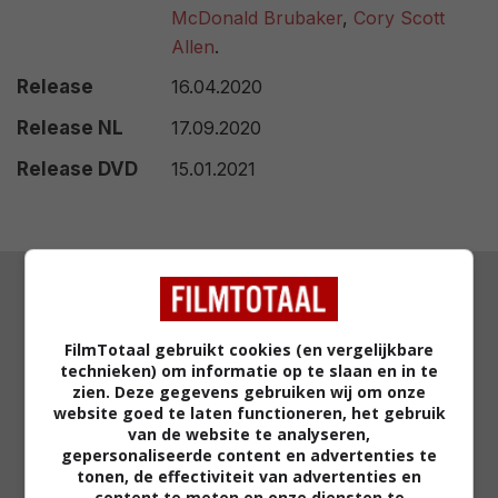
McDonald Brubaker
,
Cory Scott
Allen
.
Release
16.04.2020
Release NL
17.09.2020
Release DVD
15.01.2021
FilmTotaal gebruikt cookies (en vergelijkbare
RECENSENT
technieken) om informatie op te slaan en in te
RUUD VOS
zien. Deze gegevens gebruiken wij om onze
website goed te laten functioneren, het gebruik
"Magie verpakt als filosofie, in een film die
van de website te analyseren,
gepersonaliseerde content en advertenties te
vooral een zelfhulpmethode moet
tonen, de effectiviteit van advertenties en
verkopen."
content te meten en onze diensten te