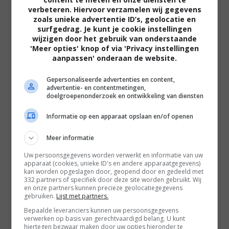
verbeteren. Hiervoor verzamelen wij gegevens
zoals unieke advertentie ID’s, geolocatie en
surfgedrag. Je kunt je cookie instellingen
Filmtotaal
wijzigen door het gebruik van onderstaande
Recensie
'Meer opties' knop of via 'Privacy instellingen
aanpassen' onderaan de website.
Gepersonaliseerde advertenties en content,
advertentie- en contentmetingen,
doelgroepenonderzoek en ontwikkeling van diensten
Informatie op een apparaat opslaan en/of openen
Regie:
Andy Tennant |
Scenario:
Bekah
Brunstetter, Andy Tennant en Rick Parks
Cast:
Meer informatie
Katie Holmes (Miranda Wells), Josh Lucas (Bray
Uw persoonsgegevens worden verwerkt en informatie van uw
Johnson), Jerry O'Connell (Tucker), Celia
apparaat (cookies, unieke ID's en andere apparaatgegevens)
kan worden opgeslagen door, geopend door en gedeeld met
Weston (Bobby), Sarah Hoffmeister (Missy
332 partners of specifiek door deze site worden gebruikt. Wij
en onze partners kunnen precieze geolocatiegegevens
Wells), Aidan Pierce Brennan (Greg Wells), Chloe
gebruiken.
Lijst met partners.
Lee (Bess Wells), Katrina Begin (Jennifer), e.a. |
Bepaalde leveranciers kunnen uw persoonsgegevens
Speelduur:
107 minuten |
Jaar:
2020
verwerken op basis van gerechtvaardigd belang. U kunt
hiertegen bezwaar maken door uw opties hieronder te