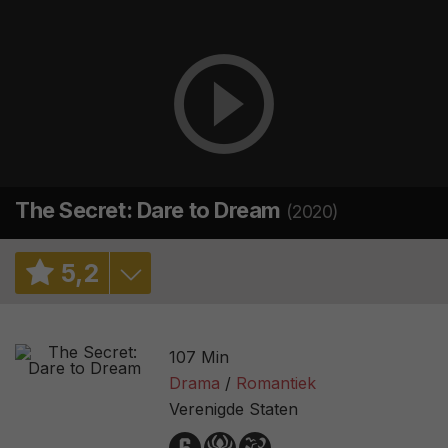
The Secret: Dare to Dream
(2020)
5
,
2
4,7
/ 3
107 Min
6,6
/ 20229
Drama
Romantiek
Verenigde Staten
28%
/ 54