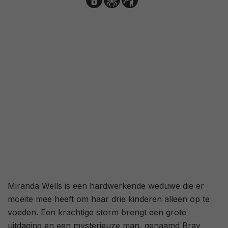
3,1
/ 182
32
/ 11
Miranda Wells is een hardwerkende weduwe die er
moeite mee heeft om haar drie kinderen alleen op te
voeden. Een krachtige storm brengt een grote
uitdaging en een mysterieuze man, genaamd Bray