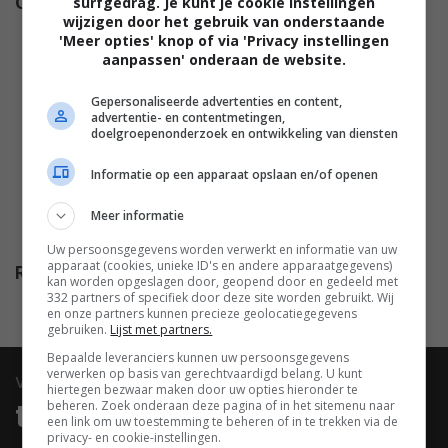
Cast
surfgedrag. Je kunt je cookie instellingen
Rachael Leigh Cook
,
Matt
wijzigen door het gebruik van onderstaande
Clarke
,
Derek Hamilton
,
Keith
'Meer opties' knop of via 'Privacy instellingen
MacKechnie
,
Patricia Harras
,
aanpassen' onderaan de website.
Reese Alexander
,
Sebastian
Gepersonaliseerde advertenties en content,
Stewart
,
Greyston Holt
,
Jon
advertentie- en contentmetingen,
Cor
,
Nils Hognestad
,
Luke
doelgroepenonderzoek en ontwikkeling van diensten
Roessler
,
Emma Oliver
,
Robyn
Informatie op een apparaat opslaan en/of openen
Bradley
,
Raylene Harewood
,
Erica Elliot
,
Lauren Jackson
,
Meer informatie
Requell Jodeah
,
Elyse Maloway
.
Uw persoonsgegevens worden verwerkt en informatie van uw
apparaat (cookies, unieke ID's en andere apparaatgegevens)
Release
20.12.2020
kan worden opgeslagen door, geopend door en gedeeld met
332 partners of specifiek door deze site worden gebruikt. Wij
en onze partners kunnen precieze geolocatiegegevens
gebruiken.
Lijst met partners.
Bepaalde leveranciers kunnen uw persoonsgegevens
verwerken op basis van gerechtvaardigd belang. U kunt
video
hiertegen bezwaar maken door uw opties hieronder te
beheren. Zoek onderaan deze pagina of in het sitemenu naar
trailers & clips
een link om uw toestemming te beheren of in te trekken via de
privacy- en cookie-instellingen.