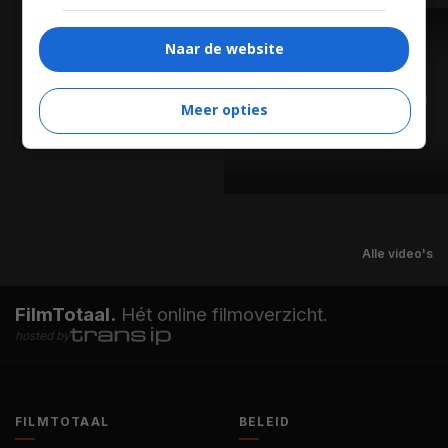
TRAILER
Naar de website
Meer opties
Alle video's
FilmTotaal.
Hét online filmoverzicht.
hosted by
FILMTOTAAL
BELEID