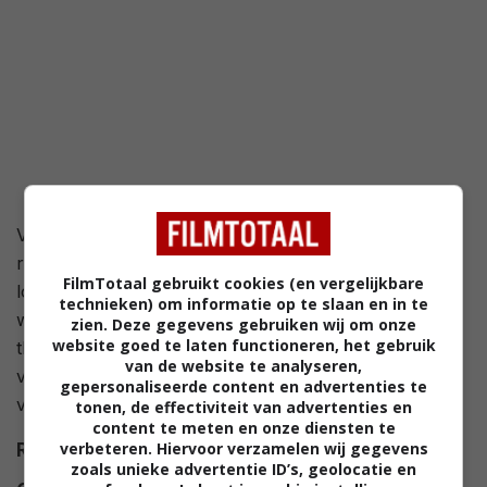
Voormalige klasgenoten Lina Gordon en Max Cooper
reizen naar huis voor de vakantie, tot er een storm
FilmTotaal gebruikt cookies (en vergelijkbare
losbarst waardoor hun plannen in gevaar komen. Ze
technieken) om informatie op te slaan en in te
worden gedwongen om samen te werken om op tijd
zien. Deze gegevens gebruiken wij om onze
website goed te laten functioneren, het gebruik
thuis te zijn en grijpen daarbij elke kans en elk
van de website te analyseren,
vervoersmiddel. Hun samenwerking gaat echter niet
gepersonaliseerde content en advertenties te
van een leien dakje.
tonen, de effectiviteit van advertenties en
content te meten en onze diensten te
verbeteren. Hiervoor verzamelen wij gegevens
Regie
Catherine Cyran
.
zoals unieke advertentie ID’s, geolocatie en