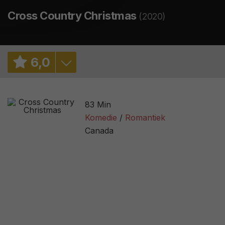
Cross Country Christmas
(2020)
6
,
0
6,6
/ 2349
83 Min
2,7
/ 12
Komedie
Romantiek
Canada