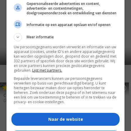
Gepersonaliseerde advertenties en content,
advertentie- en contentmetingen,
doelgroepenonderzoek en ontwikkeling van diensten
Informatie op een apparaat opslaan en/of openen
Meer informatie
Uw persoonsgegevens worden verwerkt en informatie van uw
apparaat (cookies, unieke ID's en andere apparaatgegevens)
kan worden opgeslagen door, geopend door en gedeeld met
332 partners of specifiek door deze site worden gebruikt. Wij
en onze partners kunnen precieze geolocatiegegevens
gebruiken.
Lijst met partners.
Bepaalde leveranciers kunnen uw persoonsgegevens
verwerken op basis van gerechtvaardigd belang. U kunt
5
9
6
2
,
,
hiertegen bezwaar maken door uw opties hieronder te
Sleigh Bells Ring
(2016)
beheren. Zoek onderaan deze pagina of in het sitemenu naar
Christmas at Holly Lodge
een link om uw toestemming te beheren of in te trekken via de
(2017)
privacy- en cookie-instellingen.
Naar de website