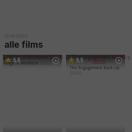
Overzicht
alle films
5
6
5
5
,
,
Magic in Mistletoe
(2023)
The Engagement Back-Up
(2022)