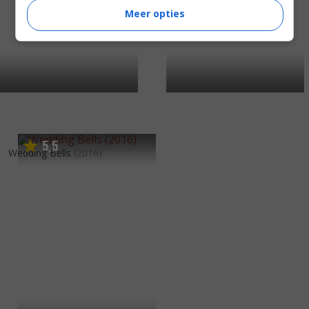
Meer opties
5
5
,
Wedding Bells
(2016)