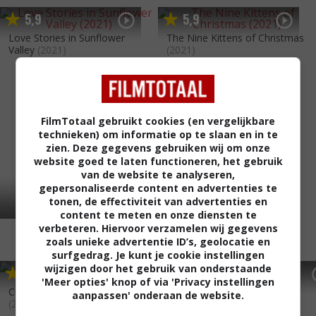
5
9
5
9
,
,
Love Stories in Sunflower
The Nine Kittens of Christmas
Valley
(2021)
(2021)
FilmTotaal gebruikt cookies (en vergelijkbare
technieken) om informatie op te slaan en in te
zien. Deze gegevens gebruiken wij om onze
website goed te laten functioneren, het gebruik
van de website te analyseren,
gepersonaliseerde content en advertenties te
tonen, de effectiviteit van advertenties en
content te meten en onze diensten te
verbeteren. Hiervoor verzamelen wij gegevens
zoals unieke advertentie ID’s, geolocatie en
surfgedrag. Je kunt je cookie instellingen
wijzigen door het gebruik van onderstaande
6
0
5
3
,
,
Mr. 365
(2018)
'Meer opties' knop of via 'Privacy instellingen
Cross Country Christmas
aanpassen' onderaan de website.
(2020)