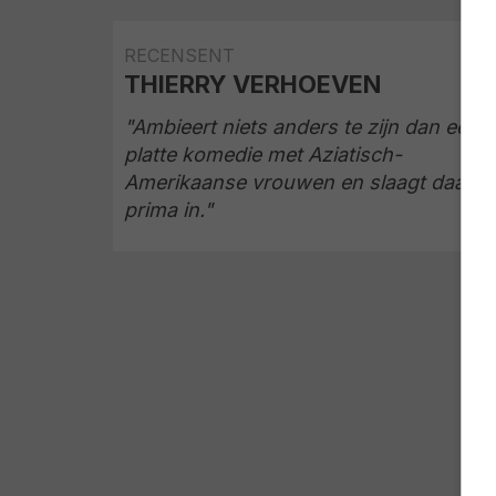
RECENSENT
THIERRY VERHOEVEN
"Ambieert niets anders te zijn dan een
platte komedie met Aziatisch-
Amerikaanse vrouwen en slaagt daar
prima in."