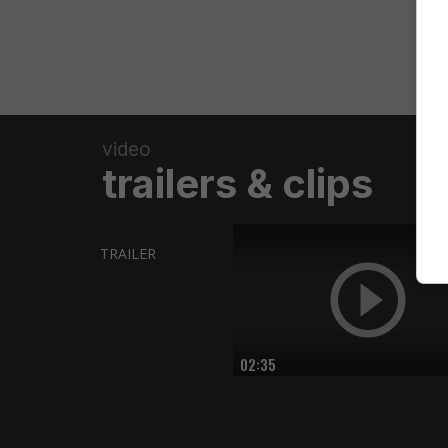
video
trailers & clips
TRAILER
02:35