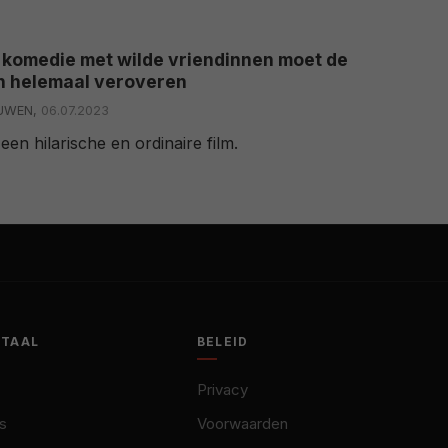
 komedie met wilde vriendinnen moet de
n helemaal veroveren
EUWEN,
06.07.2023
 een hilarische en ordinaire film.
OTAAL
BELEID
Privacy
s
Voorwaarden