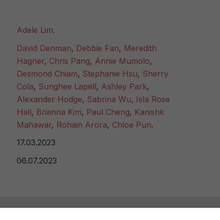
Adele Lim
.
David Denman
,
Debbie Fan
,
Meredith
Hagner
,
Chris Pang
,
Annie Mumolo
,
Desmond Chiam
,
Stephanie Hsu
,
Sherry
Cola
,
Sunghee Lapell
,
Ashley Park
,
Alexander Hodge
,
Sabrina Wu
,
Isla Rose
Hall
,
Brianna Kim
,
Paul Cheng
,
Kanishk
Mahawar
,
Rohain Arora
,
Chloe Pun
.
17.03.2023
06.07.2023
Filmtotaal