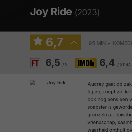
Joy Ride
(2023)
6
,
7
95 MIN
KOMEDI
6,5
6,4
/ 2
/ 31194
Audrey gaat op zak
lopen, roept ze de 
ook nog eens een wr
soapster is geworde
grenzeloze, epische
vriendschap, saamho
waarheid onthult o