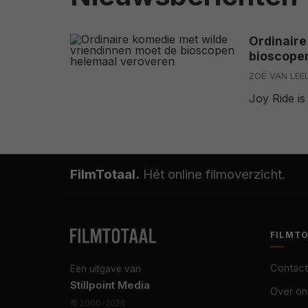
Ordinaire
bioscope
ZOË VAN LE
Joy Ride is
FilmTotaal.
Hét online filmoverzicht.
FILMT
Contact
Een uitgave van
Stillpoint Media
Over on
© 2000–2026