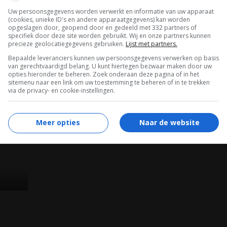
liggen en anderen maar weinig om geven.
Uw persoonsgegevens worden verwerkt en informatie van uw apparaat
(cookies, unieke ID's en andere apparaatgegevens) kan worden
LEES VERDER
opgeslagen door, geopend door en gedeeld met 332 partners of
specifiek door deze site worden gebruikt. Wij en onze partners kunnen
precieze geolocatiegegevens gebruiken.
Lijst met partners.
Bepaalde leveranciers kunnen uw persoonsgegevens verwerken op basis
van gerechtvaardigd belang. U kunt hiertegen bezwaar maken door uw
opties hieronder te beheren. Zoek onderaan deze pagina of in het
sitemenu naar een link om uw toestemming te beheren of in te trekken
via de privacy- en cookie-instellingen.
Meer opties
Naar de website