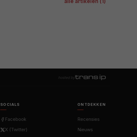
alle artikelen (1)
hosted by
SOCIALS
ONTDEKKEN
Facebook
Recensies
X (Twitter)
Nieuws