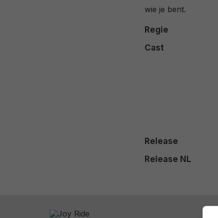
wie je bent.
Regie
Cast
Release
Release NL