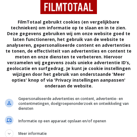
Recensie
FilmTotaal gebruikt cookies (en vergelijkbare
technieken) om informatie op te slaan en in te zien.
Regie:
Adele Lim |
Scenario:
Cherry Chevapravatdu
Deze gegevens gebruiken wij om onze website goed te
(Audrey), Sherry Cola (Lolo), Stephanie Hsu (Kat)
laten functioneren, het gebruik van de website te
analyseren, gepersonaliseerde content en advertenties
(Chao), e.a. |
Speelduur:
92 minuten |
Jaar:
2023
te tonen, de effectiviteit van advertenties en content te
meten en onze diensten te verbeteren. Hiervoor
verzamelen wij gegevens zoals unieke advertentie ID’s,
Joy Ride
is het regiedebuut van de schrijfster van
Cr
geolocatie en surfgedrag. Je kunt je cookie instellingen
vrouwen met ruime ervaring in de stal van Seth Mac
wijzigen door het gebruik van onderstaande 'Meer
opties' knop of via 'Privacy instellingen aanpassen'
geproduceerd door Seth Rogen en Evan Goldberg. Da
onderaan de website.
wat voor film dit is.
Gepersonaliseerde advertenties en content, advertentie- en
contentmetingen, doelgroepenonderzoek en ontwikkeling van
Mochten die namen je niets zeggen:
Joy Ride
is min 
diensten
Aziatisch-Amerikaanse vrouwen, de groepsdynamie
Informatie op een apparaat opslaan en/of openen
absurdisme van
Harold and Kumar Go to White Castl
vergelijkbaar vaatje als deze titels. Een uiterst pla
Meer informatie