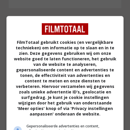
Filmtotaal
Recensie
FilmTotaal gebruikt cookies (en vergelijkbare
technieken) om informatie op te slaan en in te
zien. Deze gegevens gebruiken wij om onze
website goed te laten functioneren, het gebruik
van de website te analyseren,
Regie:
Mike van Diem |
Scenario:
Mike van Diem
gepersonaliseerde content en advertenties te
tonen, de effectiviteit van advertenties en
|
Cast:
Thekla Reuten (Anouk), Fedja van Huêt
content te meten en onze diensten te
(Danny), Noortje Herlaar (Gwen), Valentijn
verbeteren. Hiervoor verzamelen wij gegevens
zoals unieke advertentie ID’s, geolocatie en
Dhaenens (Erik), Karl Markovics (Dokter Maier),
surfgedrag. Je kunt je cookie instellingen
Rosa van Leeuwen (Madelon), Frédérique van
wijzigen door het gebruik van onderstaande
'Meer opties' knop of via 'Privacy instellingen
Baarsen (Elise), Jeremy Miller (Ralph), e.a. |
aanpassen' onderaan de website.
Speelduur:
103 minuten |
Jaar:
2025
Gepersonaliseerde advertenties en content,