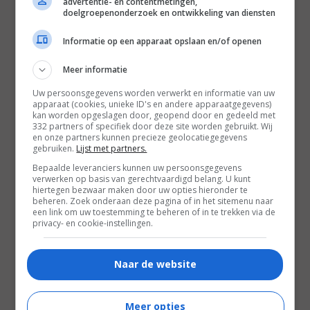
advertentie- en contentmetingen,
Als men denkt aan belangrijke Nederlandse
doelgroepenonderzoek en ontwikkeling van diensten
regisseurs komen namen als Paul Verhoeven, Dick
Informatie op een apparaat opslaan en/of openen
Maas of Jan de Bont al snel boven. Een enkeling
noemt Fons Rademakers, Bert Haanstra of Ben
Meer informatie
Sombogaart, maar Mike van Diem wordt vaak
Uw persoonsgegevens worden verwerkt en informatie van uw
vergeten, ondanks dat hij in 1997 met
Karakter
de
apparaat (cookies, unieke ID's en andere apparaatgegevens)
kan worden opgeslagen door, geopend door en gedeeld met
laatste Oscarwinnende Nederlandse speelfilm
332 partners of specifiek door deze site worden gebruikt. Wij
maakte. Met zijn nieuwe film
Voor de Meisjes
lijkt
en onze partners kunnen precieze geolocatiegegevens
gebruiken.
Lijst met partners.
hij eindelijk terug.
Bepaalde leveranciers kunnen uw persoonsgegevens
verwerken op basis van gerechtvaardigd belang. U kunt
hiertegen bezwaar maken door uw opties hieronder te
Twee gezinnen raakten zo'n tien jaar geleden
beheren. Zoek onderaan deze pagina of in het sitemenu naar
bevriend toen dochters Madelon en Elise
een link om uw toestemming te beheren of in te trekken via de
privacy- en cookie-instellingen.
speelmaatjes werden. Hoewel die eerste interactie
stroef verliep, ontstond gaandeweg een hechte
Naar de website
band. Uiteindelijk kochten de families zelfs samen
een prachtig modern huis in de Oostenrijkse
bergen, waar ze jaarlijks vakantie vieren. Hun
Meer opties