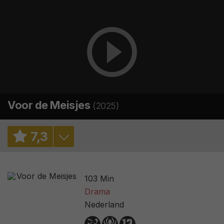
Voor de Meisjes
(2025)
7
,
3
7,5
/ 4
103 Min
7,4
/ 3527
Drama
Nederland
3,6
/ 435