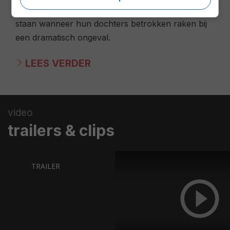
vriendschap komt echter zwaar onder druk te
staan wanneer hun dochters betrokken raken bij
een dramatisch ongeval.
LEES VERDER
video
trailers & clips
TRAILER