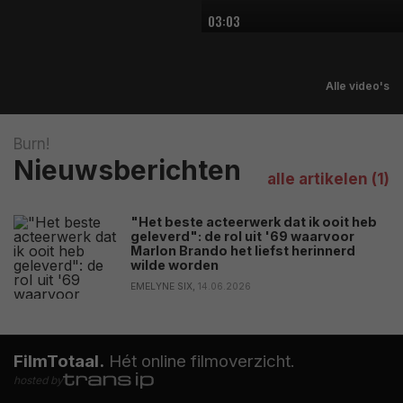
03:03
Alle video's
Burn!
Nieuwsberichten
alle artikelen (1)
"Het beste acteerwerk dat ik ooit heb
geleverd": de rol uit '69 waarvoor
Marlon Brando het liefst herinnerd
wilde worden
EMELYNE SIX,
14.06.2026
FilmTotaal.
Hét online filmoverzicht.
hosted by