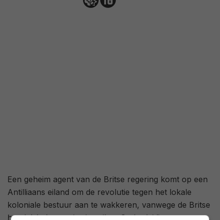
72
/ 4
Een geheim agent van de Britse regering komt op een
Antilliaans eiland om de revolutie tegen het lokale
koloniale bestuur aan te wakkeren, vanwege de Britse
handelsbelangen in rietsuiker. Onder leiding van een