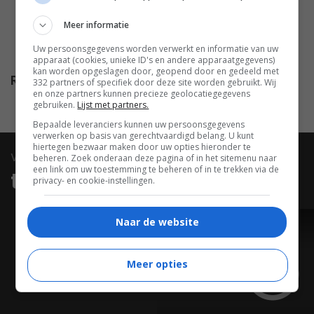
Hill
,
Thomas Lyons
,
Turam
Quibo
,
Álvaro Medrano
,
Meer informatie
Alejandro Obregón
,
Enrico
Uw persoonsgegevens worden verwerkt en informatie van uw
Cesaretti
,
Maurice Rodriguez
.
apparaat (cookies, unieke ID's en andere apparaatgegevens)
kan worden opgeslagen door, geopend door en gedeeld met
Release
21.12.1969
332 partners of specifiek door deze site worden gebruikt. Wij
en onze partners kunnen precieze geolocatiegegevens
gebruiken.
Lijst met partners.
Bepaalde leveranciers kunnen uw persoonsgegevens
verwerken op basis van gerechtvaardigd belang. U kunt
hiertegen bezwaar maken door uw opties hieronder te
video
beheren. Zoek onderaan deze pagina of in het sitemenu naar
een link om uw toestemming te beheren of in te trekken via de
trailers & clips
privacy- en cookie-instellingen.
Naar de website
TRAILER
Meer opties