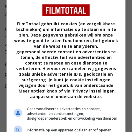
autochtoon wordt de gouverneur omgebracht, maar
deze revolutionair - door zijn volk gezien als nationale
held - weigert deelname in de regering en laat een
FilmTotaal gebruikt cookies (en vergelijkbare
stroman van de Brit aanstellen. Hierdoor wordt hij van
technieken) om informatie op te slaan en in te
zien. Deze gegevens gebruiken wij om onze
redder van het vaderland opeens verrader van het
website goed te laten functioneren, het gebruik
vaderland. Tien jaar later breekt de revolutie tegen de
van de website te analyseren,
gepersonaliseerde content en advertenties te
Engelse bezetting uit.
tonen, de effectiviteit van advertenties en
content te meten en onze diensten te
Alt titel
Queimada
verbeteren. Hiervoor verzamelen wij gegevens
zoals unieke advertentie ID’s, geolocatie en
Regie
Gillo Pontecorvo
.
surfgedrag. Je kunt je cookie instellingen
wijzigen door het gebruik van onderstaande
Cast
Marlon Brando
,
Renato
'Meer opties' knop of via 'Privacy instellingen
Salvatori
,
Dana Ghia
,
Giampiero
aanpassen' onderaan de website.
Albertini
,
Carlo Palmucci
,
Cicely
Gepersonaliseerde advertenties en content,
Browne
,
Sam Gilman
,
Herbert
advertentie- en contentmetingen,
Jefferson Jr.
,
Evaristo Márquez
,
doelgroepenonderzoek en ontwikkeling van diensten
Valeria Ferran Wanani
,
Norman
Informatie op een apparaat opslaan en/of openen