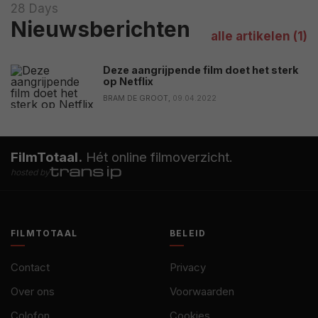
28 Days
Nieuwsberichten
alle artikelen (1)
Deze aangrijpende film doet het sterk
op Netflix
BRAM DE GROOT,
09.04.2022
FilmTotaal.
Hét online filmoverzicht.
hosted by
FILMTOTAAL
BELEID
Contact
Privacy
Over ons
Voorwaarden
Colofon
Cookies