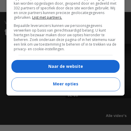
kan worden opgeslagen door, geopend door en gedeeld met
332 partners of specifiek door deze site worden gebruikt. Wij
en onze partners kunnen precieze geolocatiegegevens
gebruiken.
Lijst met partners.
video
Bepaalde leveranciers kunnen uw persoonsgegevens
trailers & clips
verwerken op basis van gerechtvaardigd belang. U kunt
hiertegen bezwaar maken door uw opties hieronder te
beheren. Zoek onderaan deze pagina of in het sitemenu naar
een link om uw toestemming te beheren of in te trekken via de
privacy- en cookie-instellingen.
TRAILER
Naar de website
Meer opties
02:33
Alle video's