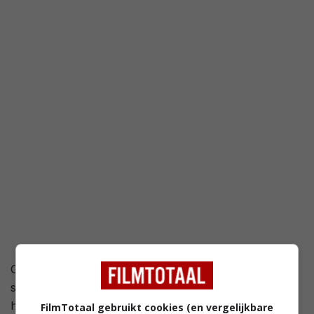
2,8
/ 739
46
/ 26
Gwen Cummings is een succesvolle New Yorkse
schrijfster die er een wild uitgaanspatroon op na
houdt. Ze duikt op in alle trendy clubs, maar haar
FilmTotaal gebruikt cookies (en vergelijkbare