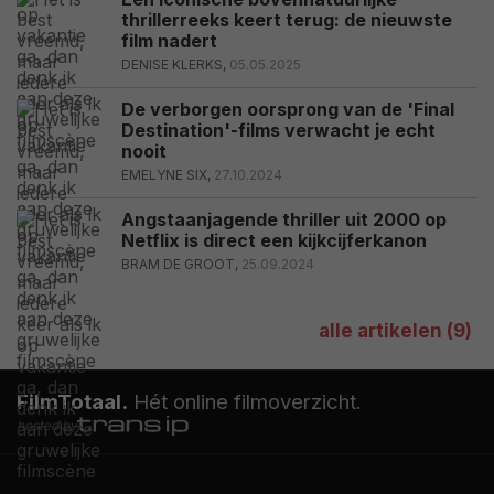
thrillerreeks keert terug: de nieuwste
film nadert
DENISE KLERKS,
05.05.2025
De verborgen oorsprong van de 'Final
Destination'-films verwacht je echt
nooit
EMELYNE SIX,
27.10.2024
Angstaanjagende thriller uit 2000 op
Netflix is direct een kijkcijferkanon
BRAM DE GROOT,
25.09.2024
alle artikelen (9)
FilmTotaal.
Hét online filmoverzicht.
hosted by