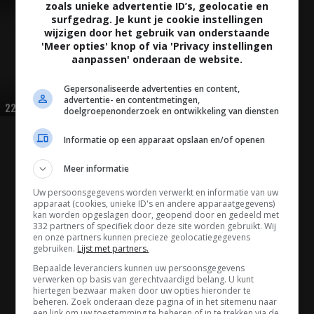
zoals unieke advertentie ID’s, geolocatie en
HUMOR
surfgedrag. Je kunt je cookie instellingen
wijzigen door het gebruik van onderstaande
'Meer opties' knop of via 'Privacy instellingen
aanpassen' onderaan de website.
Gepersonaliseerde advertenties en content,
advertentie- en contentmetingen,
22:25
doelgroepenonderzoek en ontwikkeling van diensten
Informatie op een apparaat opslaan en/of openen
HUMOR
Meer informatie
Uw persoonsgegevens worden verwerkt en informatie van uw
apparaat (cookies, unieke ID's en andere apparaatgegevens)
kan worden opgeslagen door, geopend door en gedeeld met
332 partners of specifiek door deze site worden gebruikt. Wij
en onze partners kunnen precieze geolocatiegegevens
gebruiken.
Lijst met partners.
06:02
Bepaalde leveranciers kunnen uw persoonsgegevens
verwerken op basis van gerechtvaardigd belang. U kunt
hiertegen bezwaar maken door uw opties hieronder te
beheren. Zoek onderaan deze pagina of in het sitemenu naar
een link om uw toestemming te beheren of in te trekken via de