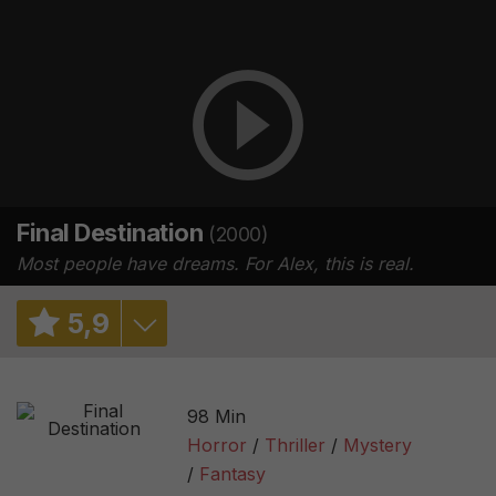
Final Destination
(2000)
Most people have dreams. For Alex, this is real.
5
,
9
6,7
/ 108
98 Min
6,7
/ 334487
Horror
Thriller
Mystery
Fantasy
51%
/ 164