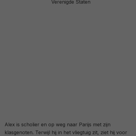
Verenigde Staten
3,3
/ 3081
39
/ 28
Alex is scholier en op weg naar Parijs met zijn
klasgenoten. Terwijl hij in het vliegtuig zit, ziet hij voor