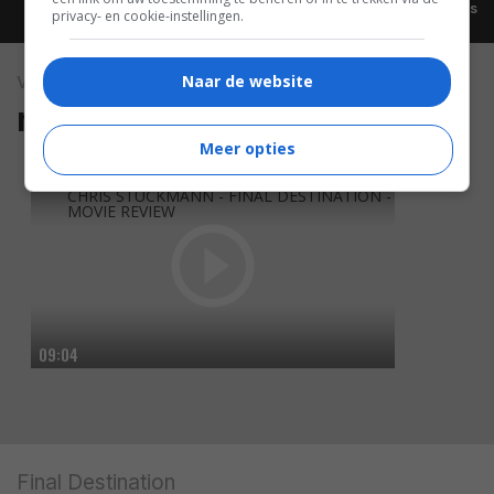
Alle video's
privacy- en cookie-instellingen.
video
Naar de website
reviews
Meer opties
CHRIS STUCKMANN - FINAL DESTINATION -
MOVIE REVIEW
09:04
Final Destination