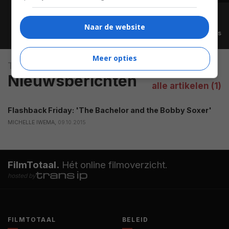
Naar de website
Alle video's
Meer opties
The Bachelor and the Bobby-Soxer
Nieuwsberichten
alle artikelen (1)
Flashback Friday: 'The Bachelor and the Bobby Soxer'
MICHELLE IWEMA,
09.10.2015
FilmTotaal.
Hét online filmoverzicht.
hosted by
FILMTOTAAL
BELEID