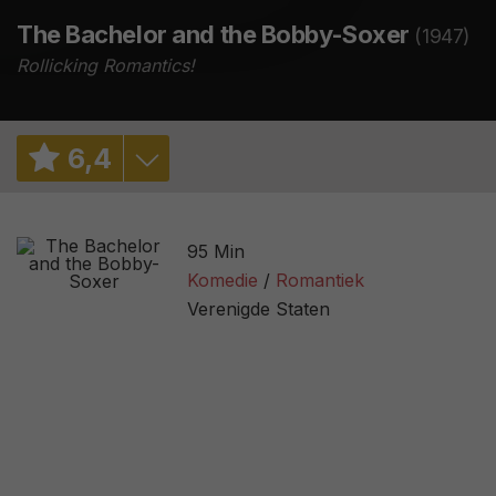
The Bachelor and the Bobby-Soxer
(1947)
Rollicking Romantics!
6
,
4
7,2
/ 10127
95 Min
78%
/ 9
Komedie
Romantiek
Verenigde Staten
3,2
/ 36
59
/ 6