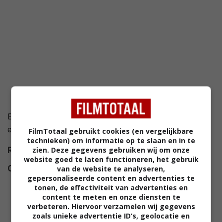
Een studente wordt verliefd op een man. Hij blijkt
echter niet de juiste voor haar te zijn...
FilmTotaal gebruikt cookies (en vergelijkbare
technieken) om informatie op te slaan en in te
Regie
zien. Deze gegevens gebruiken wij om onze
Irving Reis
.
website goed te laten functioneren, het gebruik
Cast
Shirley Temple
,
Don Beddoe
,
van de website te analyseren,
gepersonaliseerde content en advertenties te
Ray Collins
,
Cary Grant
,
William
tonen, de effectiviteit van advertenties en
Bakewell
,
Dan Tobin
,
Veda Ann
content te meten en onze diensten te
verbeteren. Hiervoor verzamelen wij gegevens
Borg
,
Irving Bacon
,
Myrna Loy
,
zoals unieke advertentie ID’s, geolocatie en
Harry Davenport
,
Rudy Vallee
,