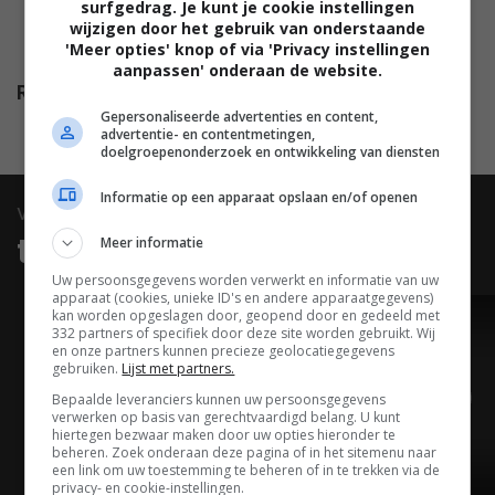
surfgedrag. Je kunt je cookie instellingen
Lillian Randolph
,
Johnny Sands
,
wijzigen door het gebruik van onderstaande
'Meer opties' knop of via 'Privacy instellingen
Ransom Sherman
,
Ian Bernard
.
aanpassen' onderaan de website.
Release
24.07.1947
Gepersonaliseerde advertenties en content,
advertentie- en contentmetingen,
doelgroepenonderzoek en ontwikkeling van diensten
Informatie op een apparaat opslaan en/of openen
video
trailers & clips
Meer informatie
Uw persoonsgegevens worden verwerkt en informatie van uw
apparaat (cookies, unieke ID's en andere apparaatgegevens)
kan worden opgeslagen door, geopend door en gedeeld met
TRAILER
332 partners of specifiek door deze site worden gebruikt. Wij
en onze partners kunnen precieze geolocatiegegevens
gebruiken.
Lijst met partners.
Bepaalde leveranciers kunnen uw persoonsgegevens
verwerken op basis van gerechtvaardigd belang. U kunt
hiertegen bezwaar maken door uw opties hieronder te
beheren. Zoek onderaan deze pagina of in het sitemenu naar
een link om uw toestemming te beheren of in te trekken via de
01:56
privacy- en cookie-instellingen.