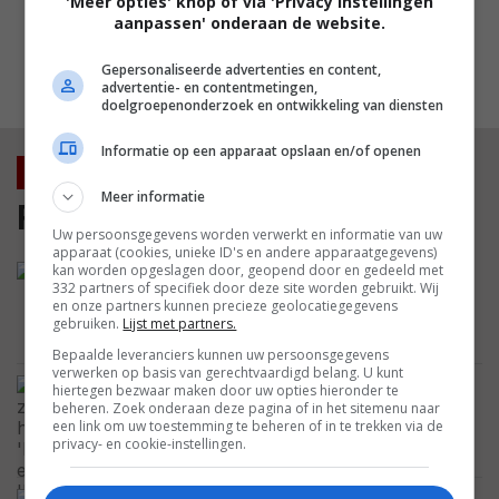
'Meer opties' knop of via 'Privacy instellingen
betreurt
aanpassen' onderaan de website.
FEATURED
Gepersonaliseerde advertenties en content,
MEEST GELEZEN
advertentie- en contentmetingen,
doelgroepenonderzoek en ontwikkeling van diensten
Informatie op een apparaat opslaan en/of openen
Nieuws
Meer informatie
Film
Uw persoonsgegevens worden verwerkt en informatie van uw
apparaat (cookies, unieke ID's en andere apparaatgegevens)
kan worden opgeslagen door, geopend door en gedeeld met
Fans van 'John Wick' opgelet: Bob
332 partners of specifiek door deze site worden gebruikt. Wij
Odenkirk schittert volgende week in
en onze partners kunnen precieze geolocatiegegevens
brute nieuwe actiehit op Prime Video
gebruiken.
Lijst met partners.
NETFLIX
Bepaalde leveranciers kunnen uw persoonsgegevens
verwerken op basis van gerechtvaardigd belang. U kunt
We zagen hem in 'Evil Dead' en zelfs
hiertegen bezwaar maken door uw opties hieronder te
'Doctor Strange': legende Bruce
beheren. Zoek onderaan deze pagina of in het sitemenu naar
een link om uw toestemming te beheren of in te trekken via de
Campbell is ongeneeslijk ziek
privacy- en cookie-instellingen.
CELEBRITY