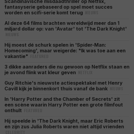
Scandinavische misdaadthriller op Netflix,
fantasyserie gebaseerd op spel moet succes
NIEUWS
worden en scifi-serie komt terug
Al deze 64 films brachten wereldwijd meer dan 1
miljard dollar op: van 'Avatar' tot 'The Dark Knight'
NIEUWS
Hij moest dé schurk spelen in 'Spider-Man:
Homecoming', maar weigerde: "Ik was toe aan een
FEATURED
vakantie"
3 dikke aanraders die nu gewoon op Netflix staan en
NETFLIX
je avond flink wat kleur geven
Guy Ritchie's nieuwste actiespektakel met Henry
NIEUWS
Cavill kijk je binnenkort thuis vanaf de bank
In 'Harry Potter and the Chamber of Secrets' zit
een scène waarin Harry Potter een grote filmfout
FEATURED
onthult
Hij speelde in 'The Dark Knight, maar Eric Roberts
en zijn zus Julia Roberts waren niet altijd vrienden
CELEBRITY