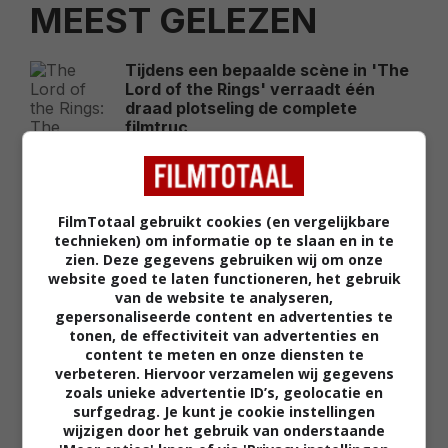
MEEST GELEZEN
Tijdens een bepaalde scène in 'The
Lord of the Rings' verraadt één
draad plotseling de complete
filmtruc
FEATURED
Zelfs de grote finale van 'The Lord
of the Rings' bevat honderden
FilmTotaal gebruikt cookies (en vergelijkbare
fouten die bijna niemand tijdens het
technieken) om informatie op te slaan en in te
kijken ziet
zien. Deze gegevens gebruiken wij om onze
FEATURED
website goed te laten functioneren, het gebruik
van de website te analyseren,
Niet Tom Holland of Matt Damon
gepersonaliseerde content en advertenties te
maar deze acteur is onverwacht de
tonen, de effectiviteit van advertenties en
kassamagneet van 2026
content te meten en onze diensten te
verbeteren. Hiervoor verzamelen wij gegevens
FEATURED
zoals unieke advertentie ID’s, geolocatie en
surfgedrag. Je kunt je cookie instellingen
Leonardo DiCaprio noemt de grote
wijzigen door het gebruik van onderstaande
filmrol die hij 30 jaar later nog altijd