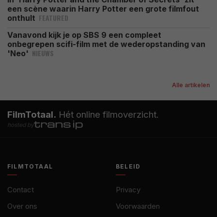
een scène waarin Harry Potter een grote filmfout
FEATURED
onthult
Vanavond kijk je op SBS 9 een compleet
onbegrepen scifi-film met de wederopstanding van
NIEUWS
'Neo'
Alle artikelen
FilmTotaal.
Hét online filmoverzicht.
hosted by
FILMTOTAAL
BELEID
Contact
Privacy
Over ons
Voorwaarden