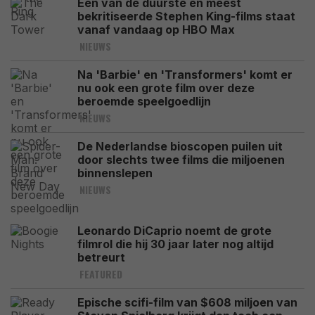
Een van de duurste en meest
bekritiseerde Stephen King-films staat
vanaf vandaag op HBO Max
NIEUWS
Na 'Barbie' en 'Transformers' komt er
nu ook een grote film over deze
beroemde speelgoedlijn
NIEUWS
De Nederlandse bioscopen puilen uit
door slechts twee films die miljoenen
binnenslepen
NIEUWS
Leonardo DiCaprio noemt de grote
filmrol die hij 30 jaar later nog altijd
betreurt
FEATURED
Epische scifi-film van $608 miljoen van