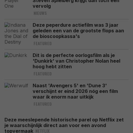
Steven Spielberg krijgt dan toch een
vervolg
NIEUWS
Deze peperdure actiefilm was 3 jaar
geleden een van de grootste flops aan
de bioscoopkassa's
FEATURED
Dit is de perfecte oorlogsfilm als je
'Dunkirk' van Christopher Nolan heel
hoog hebt zitten
FEATURED
Naast 'Avengers 5' en 'Dune 3'
verschijnt er eind 2026 nóg een film
waar ik enorm naar uitkijk
FEATURED
Deze meeslepende historische parel op Netflix zet
je waarschijnlijk direct aan voor een avond
NETFLIX
topvermaak