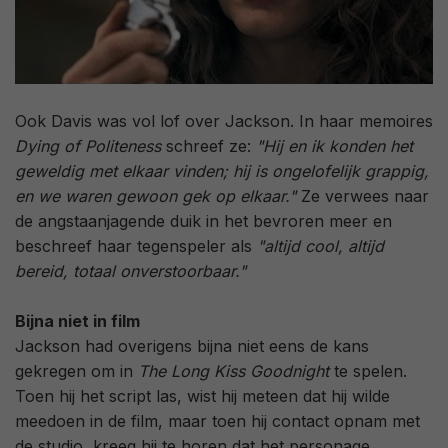
Ook Davis was vol lof over Jackson. In haar memoires
Dying of Politeness
schreef ze:
"Hij en ik konden het
geweldig met elkaar vinden; hij is ongelofelijk grappig,
en we waren gewoon gek op elkaar."
Ze verwees naar
de angstaanjagende duik in het bevroren meer en
beschreef haar tegenspeler als
"altijd cool, altijd
bereid, totaal onverstoorbaar."
Bijna niet in film
Jackson had overigens bijna niet eens de kans
gekregen om in
The Long Kiss Goodnight
te spelen.
Toen hij het script las, wist hij meteen dat hij wilde
meedoen in de film, maar toen hij contact opnam met
de studio, kreeg hij te horen dat het personage