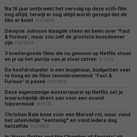
Na 16 jaar ontbreekt het vervolg op deze scifi-film
nog altijd, terwijl er nog altijd wordt gezegd dat de
FEATURED
film er komt
Dwayne Johnson klaagde steen en been over 'Fast
& Furious', maar zou zelf de grootste boosdoener
FEATURED
zijn
3 kneitergoede films die nu gewoon op Netflix staan
NETFLIX
en je op het puntje van je stoel zetten
De hoofdrolspeler is een leugenaar, budgetten veel
te hoog en de films tenenkrommend: 'Fast &
FEATURED
Furious' is passé
Deze eigenzinnige westernparel op Netflix zet je
waarschijnlijk direct aan voor een avond
NETFLIX
topvermaak
Christian Bale koos voor een Marvel-rol, maar vond
het uiteindelijk "eentonig" en vond iedere dag
FEATURED
hetzelfde
In 'Harry Potter and the Chamber of Secrets' zit