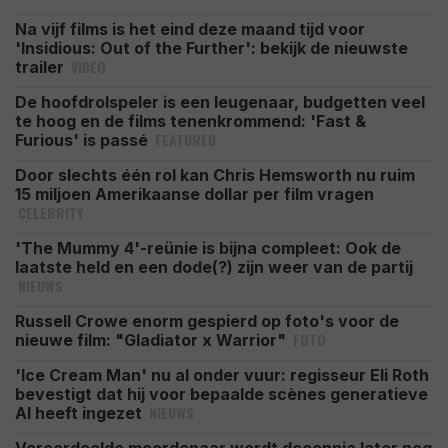
Na vijf films is het eind deze maand tijd voor
'Insidious: Out of the Further': bekijk de nieuwste
VIDEO
trailer
De hoofdrolspeler is een leugenaar, budgetten veel
te hoog en de films tenenkrommend: 'Fast &
FEATURED
Furious' is passé
Door slechts één rol kan Chris Hemsworth nu ruim
15 miljoen Amerikaanse dollar per film vragen
CELEBRITY
'The Mummy 4'-reünie is bijna compleet: Ook de
laatste held en een dode(?) zijn weer van de partij
NIEUWS
Russell Crowe enorm gespierd op foto's voor de
FOTO
nieuwe film: "Gladiator x Warrior"
'Ice Cream Man' nu al onder vuur: regisseur Eli Roth
bevestigt dat hij voor bepaalde scènes generatieve
NIEUWS
AI heeft ingezet