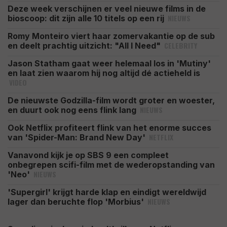
Deze week verschijnen er veel nieuwe films in de
NIEUWS
bioscoop: dit zijn alle 10 titels op een rij
Romy Monteiro viert haar zomervakantie op de sub
CELEBRITY
en deelt prachtig uitzicht: "All I Need"
Jason Statham gaat weer helemaal los in 'Mutiny'
en laat zien waarom hij nog altijd dé actieheld is
VIDEO
De nieuwste Godzilla-film wordt groter en woester,
NIEUWS
en duurt ook nog eens flink lang
Ook Netflix profiteert flink van het enorme succes
NETFLIX
van 'Spider-Man: Brand New Day'
Vanavond kijk je op SBS 9 een compleet
onbegrepen scifi-film met de wederopstanding van
NIEUWS
'Neo'
'Supergirl' krijgt harde klap en eindigt wereldwijd
NIEUWS
lager dan beruchte flop 'Morbius'