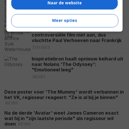
Dit is de 34-jarige vrouw van Robert
Naar de website
Pattinson: de Britse actrice Suki
Waterhouse
CELEBRITY
Meer opties
10 jaar geleden durfde Hollywood zijn
controversiële film niet aan, dus
vluchtte Paul Verhoeven naar Frankrijk
FEATURED
Inspiratiebron haalt opnieuw keihard uit
naar Nolans 'The Odyssey':
"Emotioneel leeg"
NIEUWS
Deze poster voor 'The Mummy' wordt verbannen in
het VK, regisseur reageert: "Ze is al bij je binnen"
NIEUWS
Na de derde 'Avatar' weet James Cameron exact
wat hij in "zijn laatste periode" als regisseur wil
NIEUWS
doen