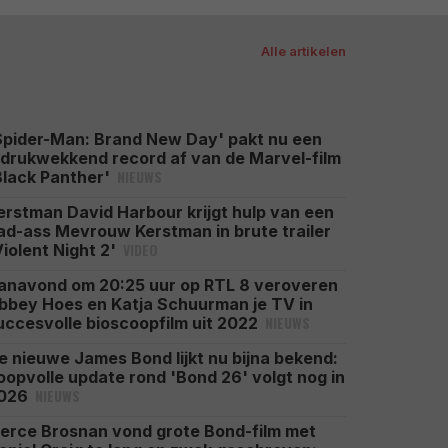
Alle artikelen
Spider-Man: Brand New Day' pakt nu een
ndrukwekkend record af van de Marvel-film
NIEUWS
Black Panther'
erstman David Harbour krijgt hulp van een
ad-ass Mevrouw Kerstman in brute trailer
VIDEO
Violent Night 2'
anavond om 20:25 uur op RTL 8 veroveren
bbey Hoes en Katja Schuurman je TV in
NIEUWS
uccesvolle bioscoopfilm uit 2022
e nieuwe James Bond lijkt nu bijna bekend:
oopvolle update rond 'Bond 26' volgt nog in
NIEUWS
026
ierce Brosnan vond grote Bond-film met