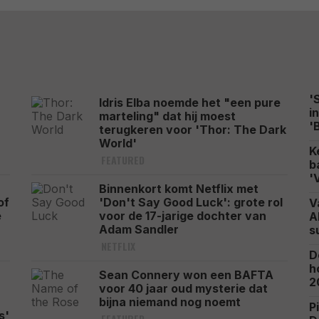
'
Idris Elba noemde het "een pure
i
marteling" dat hij moest
'
terugkeren voor 'Thor: The Dark
World'
K
FEATURED
b
'
Binnenkort komt Netflix met
of
'Don't Say Good Luck': grote rol
V
e
voor de 17-jarige dochter van
A
Adam Sandler
s
NETFLIX
D
h
Sean Connery won een BAFTA
2
voor 40 jaar oud mysterie dat
bijna niemand nog noemt
P
s'
FEATURED