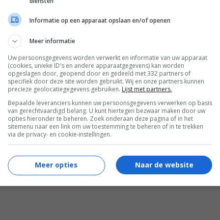
diensten
 Studios
Informatie op een apparaat opslaan en/of openen
Meer informatie
VOLG FILMTOTAAL
Uw persoonsgegevens worden verwerkt en informatie van uw apparaat
(cookies, unieke ID's en andere apparaatgegevens) kan worden
tsApp
Google Nieuws
Facebook
opgeslagen door, geopend door en gedeeld met 332 partners of
specifiek door deze site worden gebruikt. Wij en onze partners kunnen
precieze geolocatiegegevens gebruiken.
Lijst met partners.
r jou
Bepaalde leveranciers kunnen uw persoonsgegevens verwerken op basis
van gerechtvaardigd belang. U kunt hiertegen bezwaar maken door uw
opties hieronder te beheren. Zoek onderaan deze pagina of in het
sitemenu naar een link om uw toestemming te beheren of in te trekken
via de privacy- en cookie-instellingen.
enuwslopende overlevingsfilm van bijna $100 miljoen
Meer opties
Naar de website
ijk je vandaag gewoon thuis: De zenuwen gieren echt
oor je keel