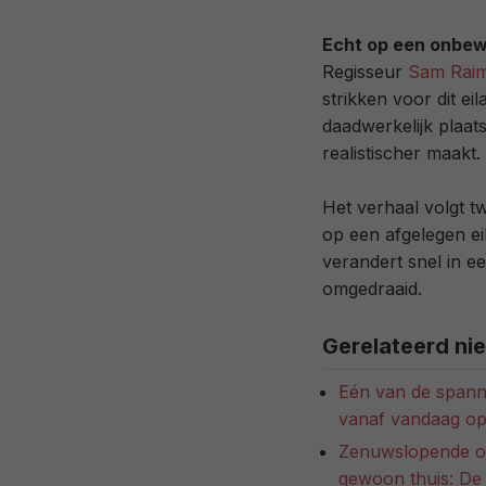
Echt op een onbew
Regisseur
Sam Raim
strikken voor dit ei
daadwerkelijk plaat
realistischer maakt.
Het verhaal volgt t
op een afgelegen ei
verandert snel in e
omgedraaid.
Gerelateerd ni
Eén van de spannen
vanaf vandaag op
Zenuwslopende ove
gewoon thuis: De 