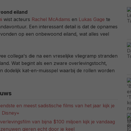
oond eiland
i
wist acteurs
Rachel McAdams
en
Lukas Gage
te
landavontuur. Een interessant detail is dat de opnames
svonden op een onbewoond eiland, wat alles veel
wee collega's die na een vreselijke vliegramp stranden
land. Wat begint als een zware overlevingstocht,
en dodelijk kat-en-muisspel waarbij de rollen worden
euws
dste en meest sadistische films van het jaar kijk je
 Disney+
rlevingsfilm van bijna $100 miljoen kijk je vandaag
zenuwen gieren echt door je keel