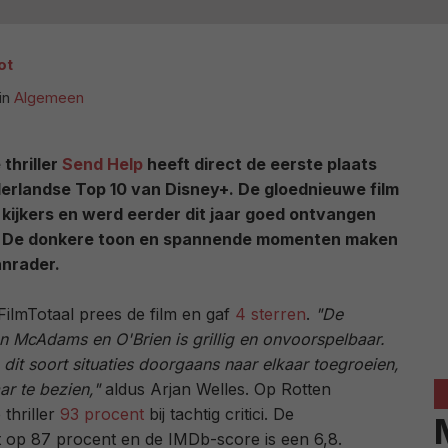
ot
in
Algemeen
thriller
Send Help
heeft direct de eerste plaats
erlandse Top 10 van Disney+. De gloednieuwe film
l kijkers en werd eerder dit jaar goed ontvangen
. De donkere toon en spannende momenten maken
anrader.
ilmTotaal prees de film en gaf
4 sterren
.
"De
n McAdams en O'Brien is grillig en onvoorspelbaar.
dit soort situaties doorgaans naar elkaar toegroeien,
ar te bezien,"
aldus Arjan Welles. Op Rotten
thriller
93 procent
bij tachtig critici. De
 op 87 procent en de IMDb-score is een 6,8.