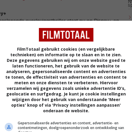
ey+
eslepende overlevingsthriller staat nu op Disney+ en
Top 10 van de dienst. Check hieronder de trailer van
FilmTotaal gebruikt cookies (en vergelijkbare
technieken) om informatie op te slaan en in te zien.
Deze gegevens gebruiken wij om onze website goed te
laten functioneren, het gebruik van de website te
analyseren, gepersonaliseerde content en advertenties
te tonen, de effectiviteit van advertenties en content te
meten en onze diensten te verbeteren. Hiervoor
verzamelen wij gegevens zoals unieke advertentie ID’s,
geolocatie en surfgedrag. Je kunt je cookie instellingen
wijzigen door het gebruik van onderstaande 'Meer
opties' knop of via 'Privacy instellingen aanpassen'
onderaan de website.
Gepersonaliseerde advertenties en content, advertentie- en
contentmetingen, doelgroepenonderzoek en ontwikkeling van