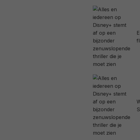
E
f
W
S