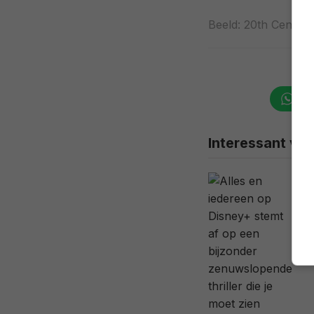
Beeld: 20th Century
Wha
Interessant voo
Z
k
d