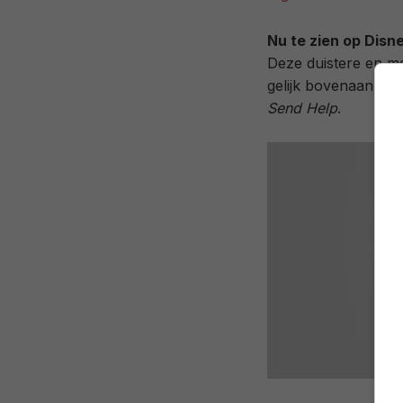
Nu te zien op Disn
Deze duistere en me
gelijk bovenaan de 
Send Help
.