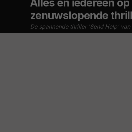
Alles en iedereen op
zenuwslopende thrill
De spannende thriller 'Send Help' va