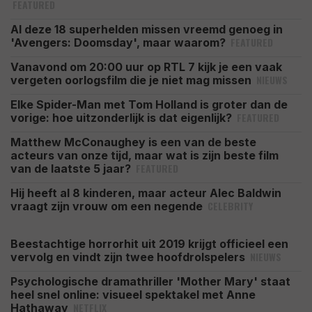
FEATURED
Al deze 18 superhelden missen vreemd genoeg in
FEATURED
'Avengers: Doomsday', maar waarom?
Vanavond om 20:00 uur op RTL 7 kijk je een vaak
NIEUWS
vergeten oorlogsfilm die je niet mag missen
Elke Spider-Man met Tom Holland is groter dan de
FEATURED
vorige: hoe uitzonderlijk is dat eigenlijk?
Matthew McConaughey is een van de beste
acteurs van onze tijd, maar wat is zijn beste film
FEATURED
van de laatste 5 jaar?
Hij heeft al 8 kinderen, maar acteur Alec Baldwin
CELEBRITY
vraagt zijn vrouw om een negende
Beestachtige horrorhit uit 2019 krijgt officieel een
NIEUWS
vervolg en vindt zijn twee hoofdrolspelers
Psychologische dramathriller 'Mother Mary' staat
heel snel online: visueel spektakel met Anne
NETFLIX
Hathaway