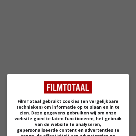
FilmTotaal gebruikt cookies (en vergelijkbare
FEATURED
technieken) om informatie op te slaan en in te
zien. Deze gegevens gebruiken wij om onze
MEEST GELEZEN
website goed te laten functioneren, het gebruik
van de website te analyseren,
gepersonaliseerde content en advertenties te
Tijdens een bepaalde scène in 'The
tonen, de effectiviteit van advertenties en