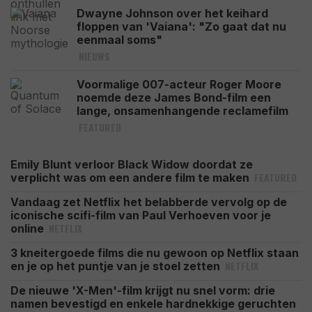
Dwayne Johnson over het keihard
floppen van 'Vaiana': "Zo gaat dat nu
eenmaal soms"
NIEUWS
Voormalige 007-acteur Roger Moore
noemde deze James Bond-film een
lange, onsamenhangende reclamefilm
FEATURED
Emily Blunt verloor Black Widow doordat ze
FEATURED
verplicht was om een andere film te maken
Vandaag zet Netflix het belabberde vervolg op de
iconische scifi-film van Paul Verhoeven voor je
NETFLIX
online
3 kneitergoede films die nu gewoon op Netflix staan
NETFLIX
en je op het puntje van je stoel zetten
De nieuwe 'X-Men'-film krijgt nu snel vorm: drie
namen bevestigd en enkele hardnekkige geruchten