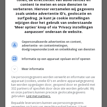
Lord of the Rings' verraadt één
content te meten en onze diensten te
draad plotseling de complete
verbeteren. Hiervoor verzamelen wij gegevens
filmtruc
zoals unieke advertentie ID’s, geolocatie en
FEATURED
surfgedrag. Je kunt je cookie instellingen
wijzigen door het gebruik van onderstaande
Zelfs de grote finale van 'The Lord
'Meer opties' knop of via 'Privacy instellingen
of the Rings' bevat honderden
aanpassen' onderaan de website.
fouten die bijna niemand tijdens het
kijken ziet
Gepersonaliseerde advertenties en content,
advertentie- en contentmetingen,
FEATURED
doelgroepenonderzoek en ontwikkeling van diensten
Leonardo DiCaprio noemt de grote
filmrol die hij 30 jaar later nog altijd
Informatie op een apparaat opslaan en/of openen
betreurt
Meer informatie
FEATURED
Uw persoonsgegevens worden verwerkt en informatie van uw
Deze peperdure actiefilm was 3 jaar
apparaat (cookies, unieke ID's en andere apparaatgegevens)
geleden een van de grootste flops
kan worden opgeslagen door, geopend door en gedeeld met
aan de bioscoopkassa's
332 partners of specifiek door deze site worden gebruikt. Wij
en onze partners kunnen precieze geolocatiegegevens
FEATURED
gebruiken.
Lijst met partners.
Bepaalde leveranciers kunnen uw persoonsgegevens
MEEST GELEZEN
verwerken op basis van gerechtvaardigd belang. U kunt