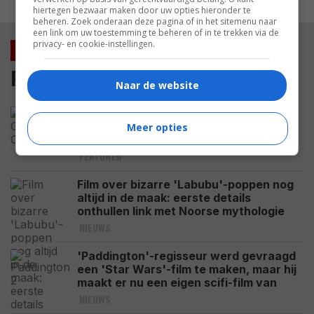
hiertegen bezwaar maken door uw opties hieronder te
beheren. Zoek onderaan deze pagina of in het sitemenu naar
een link om uw toestemming te beheren of in te trekken via de
privacy- en cookie-instellingen.
Nieuws
Film
Naar de website
Deze grootse en mooie film met
Leonardo DiCaprio uit 2013 werd al 4
Meer opties
keer eerder gemaakt
FEATURED
Film over bizarre 'Labubu'-poppen nog
altijd in de maak: eerste details
onthullen link met Noorse mythologie
NIEUWS
'Paddington'-regisseur werd gevraagd
een 'Star Wars'-film te maken, maar hij
maakt er nu een eigen scifi-film van
NIEUWS