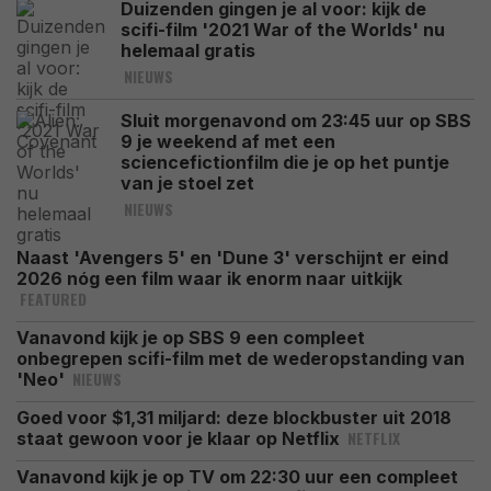
Duizenden gingen je al voor: kijk de
scifi-film '2021 War of the Worlds' nu
helemaal gratis
NIEUWS
Sluit morgenavond om 23:45 uur op SBS
9 je weekend af met een
sciencefictionfilm die je op het puntje
van je stoel zet
NIEUWS
Naast 'Avengers 5' en 'Dune 3' verschijnt er eind
2026 nóg een film waar ik enorm naar uitkijk
FEATURED
Vanavond kijk je op SBS 9 een compleet
onbegrepen scifi-film met de wederopstanding van
NIEUWS
'Neo'
Goed voor $1,31 miljard: deze blockbuster uit 2018
NETFLIX
staat gewoon voor je klaar op Netflix
Vanavond kijk je op TV om 22:30 uur een compleet