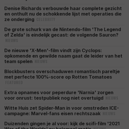
Denise Richards verbouwde haar complete gezicht
en onthult nu de schokkende lijst met operaties die
CELEBRITY
ze onderging
De grote schurk van de Nintendo-film 'The Legend
of Zelda' is eindelijk gecast: de volgende Sauron?
NIEUWS
De nieuwe 'X-Men'-film vindt zijn Cyclops:
opkomende en gewilde naam gaat de leider van het
NIEUWS
team spelen
Blockbusters overschaduwen romantisch pareltje
met perfecte 100%-score op Rotten Tomatoes
FEATURED
Extra opnames voor peperdure 'Narnia' zorgen
NIEUWS
voor onrust: testpubliek nog niet overtuigd
Witte Huis zet Spider-Man in voor omstreden ICE-
NIEUWS
campagne: Marvel-fans eisen rechtszaak
Duizenden gingen je al voor: kijk de scifi-film '2021
NIEUWS
War of the Worlds' nu helemaal gratis