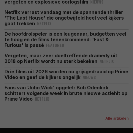
NIEUWS
vergeten en explosieve oorlogsfilm
Netflix verrast vandaag met de spannende thriller
'The Last House' die ongetwijfeld heel veel kijkers
NETFLIX
gaat trekken
De hoofdrolspeler is een leugenaar, budgetten veel
te hoog en de films tenenkrommend: 'Fast &
FEATURED
Furious' is passé
Vergeten, maar zeer doeltreffende dramedy uit
NETFLIX
2018 op Netflix wordt nu sterk bekeken
Drie films uit 2026 worden nu grijsgedraaid op Prime
NIEUWS
Video en geef de kijkers ongelijk
Fans van 'John Wick' opgelet: Bob Odenkirk
schittert volgende week in brute nieuwe actiehit op
NETFLIX
Prime Video
Alle artikelen