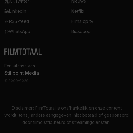
X (Twitter)
Nieuws
LinkedIn
Netflix
RSS-feed
Films op tv
WhatsApp
Bioscoop
Een uitgave van
Stillpoint Media
© 2000–2026
Disclaimer: FilmTotaal is onafhankelijk en onze content
wordt, tenzij anders aangegeven, niet betaald of gesponsord
door filmdistributeurs of streamingdiensten.