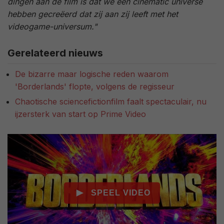
dingen aan de film is dat we een cinematic universe
hebben gecreëerd dat zij aan zij leeft met het
videogame-universum."
Gerelateerd nieuws
De bizarre maar logische reden waarom
'Borderlands' flopte, volgens de regisseur
Chaotische sciencefictionfilm faalt spectaculair, nu
ijzersterk van start op Prime Video