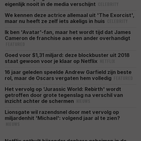
CELEBRITY
eigenlijk nooit in de media verschijnt
We kennen deze actrice allemaal uit 'The Exorcist',
CELEBRITY
maar nu heeft ze zelf iets akeligs in huis
Ik ben 'Avatar'-fan, maar het wordt tijd dat James
Cameron de franchise aan een ander overhandigt
FEATURED
Goed voor $1,31 miljard: deze blockbuster uit 2018
NETFLIX
staat gewoon voor je klaar op Netflix
16 jaar geleden speelde Andrew Garfield zijn beste
FEATURED
rol, maar de Oscars vergaten hem volledig
Het vervolg op 'Jurassic World: Rebirth' wordt
getroffen door grote tegenslag na verschil van
NIEUWS
inzicht achter de schermen
Lionsgate wil razendsnel door met vervolg op
miljardenhit 'Michael': volgend jaar al te zien?
NIEUWS