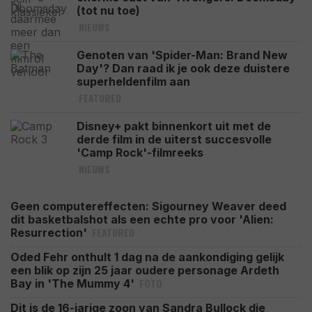
(tot nu toe)
NIEUWS
Genoten van 'Spider-Man: Brand New
Day'? Dan raad ik je ook deze duistere
superheldenfilm aan
FEATURED
Disney+ pakt binnenkort uit met de
derde film in de uiterst succesvolle
'Camp Rock'-filmreeks
NIEUWS
Geen computereffecten: Sigourney Weaver deed
dit basketbalshot als een echte pro voor 'Alien:
FEATURED
Resurrection'
Oded Fehr onthult 1 dag na de aankondiging gelijk
een blik op zijn 25 jaar oudere personage Ardeth
FOTO
Bay in 'The Mummy 4'
Dit is de 16-jarige zoon van Sandra Bullock die