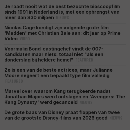
Je raadt nooit wat de best bezochte bioscoopfilm
sinds 1991 in Nederland is, met een opbrengst van
NIEUWS
meer dan $30 miljoen
Nicolas Cage kondigt zijn volgende grote film
'Madden' met Christian Bale aan: dit jaar op Prime
VIDEO
Video
Voormalig Bond-castingchef vindt de 007-
kandidaten maar niets: totaal niet "als een
FEATURED
donderslag bij heldere hemel"
Ze is een van de beste actrices, maar Julianne
Moore negeert een bepaald type film volledig
FEATURED
Marvel over waarom Kang terugkeerde nadat
Jonathan Majors werd ontslagen en 'Avengers: The
NIEUWS
Kang Dynasty' werd gecanceld
De grote baas van Disney praat floppen van twee
NIEUWS
van de grootste Disney-films van 2026 goed