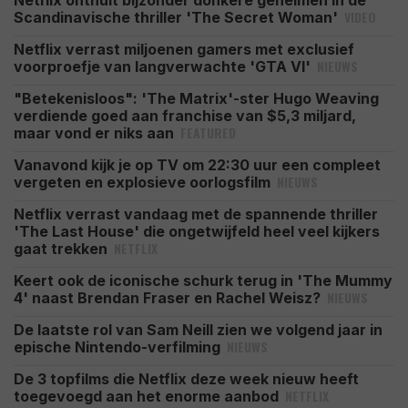
Netflix onthult bijzonder donkere geheimen in de
VIDEO
Scandinavische thriller 'The Secret Woman'
Netflix verrast miljoenen gamers met exclusief
NIEUWS
voorproefje van langverwachte 'GTA VI'
"Betekenisloos": 'The Matrix'-ster Hugo Weaving
verdiende goed aan franchise van $5,3 miljard,
FEATURED
maar vond er niks aan
Vanavond kijk je op TV om 22:30 uur een compleet
NIEUWS
vergeten en explosieve oorlogsfilm
Netflix verrast vandaag met de spannende thriller
'The Last House' die ongetwijfeld heel veel kijkers
NETFLIX
gaat trekken
Keert ook de iconische schurk terug in 'The Mummy
NIEUWS
4' naast Brendan Fraser en Rachel Weisz?
De laatste rol van Sam Neill zien we volgend jaar in
NIEUWS
epische Nintendo-verfilming
De 3 topfilms die Netflix deze week nieuw heeft
NETFLIX
toegevoegd aan het enorme aanbod