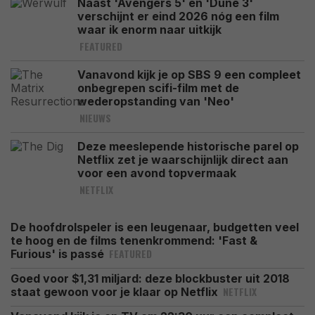
Naast 'Avengers 5' en 'Dune 3'
verschijnt er eind 2026 nóg een film
waar ik enorm naar uitkijk
FEATURED
Vanavond kijk je op SBS 9 een compleet
onbegrepen scifi-film met de
wederopstanding van 'Neo'
NIEUWS
Deze meeslepende historische parel op
Netflix zet je waarschijnlijk direct aan
voor een avond topvermaak
NETFLIX
De hoofdrolspeler is een leugenaar, budgetten veel
te hoog en de films tenenkrommend: 'Fast &
FEATURED
Furious' is passé
Goed voor $1,31 miljard: deze blockbuster uit 2018
NETFLIX
staat gewoon voor je klaar op Netflix