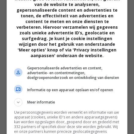
van de website te analyseren,
Tijdens een bepaalde scène in 'The
gepersonaliseerde content en advertenties te
Lord of the Rings' verraadt één
tonen, de effectiviteit van advertenties en
draad plotseling de complete
content te meten en onze diensten te
filmtruc
verbeteren. Hiervoor verzamelen wij gegevens
zoals unieke advertentie ID’s, geolocatie en
FEATURED
surfgedrag. Je kunt je cookie instellingen
wijzigen door het gebruik van onderstaande
Zelfs de grote finale van 'The Lord
'Meer opties' knop of via 'Privacy instellingen
of the Rings' bevat honderden
aanpassen' onderaan de website.
fouten die bijna niemand tijdens het
kijken ziet
Gepersonaliseerde advertenties en content,
FEATURED
advertentie- en contentmetingen,
doelgroepenonderzoek en ontwikkeling van diensten
Niet Tom Holland of Matt Damon
maar deze acteur is onverwacht de
Informatie op een apparaat opslaan en/of openen
kassamagneet van 2026
FEATURED
Meer informatie
Leonardo DiCaprio noemt de grote
Uw persoonsgegevens worden verwerkt en informatie van uw
filmrol die hij 30 jaar later nog altijd
apparaat (cookies, unieke ID's en andere apparaatgegevens)
kan worden opgeslagen door, geopend door en gedeeld met
betreurt
332 partners of specifiek door deze site worden gebruikt. Wij
FEATURED
en onze partners kunnen precieze geolocatiegegevens