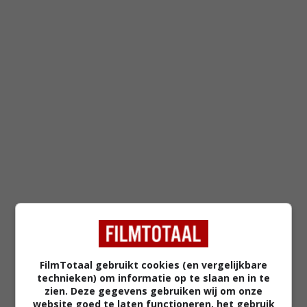
FilmTotaal gebruikt cookies (en vergelijkbare
FEATURED
technieken) om informatie op te slaan en in te
MEEST GELEZEN
zien. Deze gegevens gebruiken wij om onze
website goed te laten functioneren, het gebruik