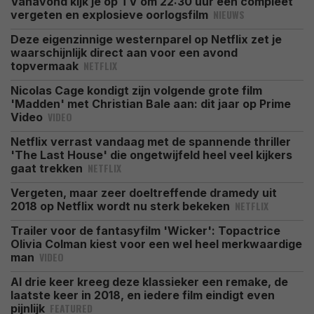
Vanavond kijk je op TV om 22:30 uur een compleet
NIEUWS
vergeten en explosieve oorlogsfilm
Deze eigenzinnige westernparel op Netflix zet je
waarschijnlijk direct aan voor een avond
NETFLIX
topvermaak
Nicolas Cage kondigt zijn volgende grote film
'Madden' met Christian Bale aan: dit jaar op Prime
VIDEO
Video
Netflix verrast vandaag met de spannende thriller
'The Last House' die ongetwijfeld heel veel kijkers
NETFLIX
gaat trekken
Vergeten, maar zeer doeltreffende dramedy uit
NETFLIX
2018 op Netflix wordt nu sterk bekeken
Trailer voor de fantasyfilm 'Wicker': Topactrice
Olivia Colman kiest voor een wel heel merkwaardige
VIDEO
man
Al drie keer kreeg deze klassieker een remake, de
laatste keer in 2018, en iedere film eindigt even
FEATURED
pijnlijk