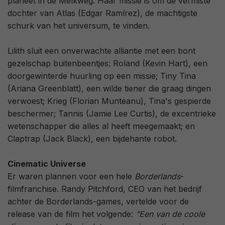
planeet in de Melkweg. Haar missie is om de vermiste
dochter van Atlas (Edgar Ramírez), de machtigste
schurk van het universum, te vinden.
Lilith sluit een onverwachte alliantie met een bont
gezelschap buitenbeentjes: Roland (Kevin Hart), een
doorgewinterde huurling op een missie; Tiny Tina
(Ariana Greenblatt), een wilde tiener die graag dingen
verwoest; Krieg (Florian Munteanu), Tina's gespierde
beschermer; Tannis (Jamie Lee Curtis), de excentrieke
wetenschapper die alles al heeft meegemaakt; en
Claptrap (Jack Black), een bijdehante robot.
Cinematic Universe
Er waren plannen voor een hele
Borderlands
-
filmfranchise. Randy Pitchford, CEO van het bedrijf
achter de Borderlands-games, vertelde voor de
release van de film het volgende:
"Een van de coole