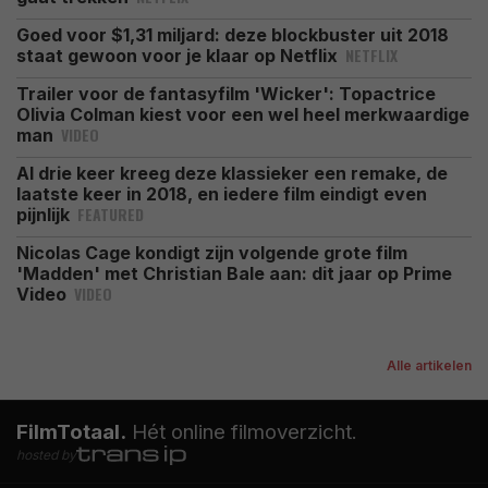
Goed voor $1,31 miljard: deze blockbuster uit 2018
NETFLIX
staat gewoon voor je klaar op Netflix
Trailer voor de fantasyfilm 'Wicker': Topactrice
Olivia Colman kiest voor een wel heel merkwaardige
VIDEO
man
Al drie keer kreeg deze klassieker een remake, de
laatste keer in 2018, en iedere film eindigt even
FEATURED
pijnlijk
Nicolas Cage kondigt zijn volgende grote film
'Madden' met Christian Bale aan: dit jaar op Prime
VIDEO
Video
Alle artikelen
FilmTotaal.
Hét online filmoverzicht.
hosted by