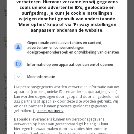
verbeteren. Hiervoor verzamelen wij gegevens
zoals unieke advertentie ID’s, geolocatie en
Geen computereffecten: Sigourney
surfgedrag. Je kunt je cookie instellingen
Weaver deed dit basketbalshot als een
wijzigen door het gebruik van onderstaande
echte pro voor 'Alien: Resurrection'
'Meer opties' knop of via 'Privacy instellingen
FEATURED
aanpassen' onderaan de website.
Oded Fehr onthult 1 dag na de
Gepersonaliseerde advertenties en content,
aankondiging gelijk een eerste blik op
advertentie- en contentmetingen,
zijn personage Ardeth Bay in 'The
doelgroepenonderzoek en ontwikkeling van diensten
Mummy 4'
FOTO
Informatie op een apparaat opslaan en/of openen
Dit is de 16-jarige zoon van Sandra
Meer informatie
Bullock die eigenlijk nooit in de media
Uw persoonsgegevens worden verwerkt en informatie van uw
verschijnt
apparaat (cookies, unieke ID's en andere apparaatgegevens)
CELEBRITY
kan worden opgeslagen door, geopend door en gedeeld met
332 partners of specifiek door deze site worden gebruikt. Wij
en onze partners kunnen precieze geolocatiegegevens
We kennen deze actrice allemaal uit
gebruiken.
Lijst met partners.
'The Exorcist', maar nu heeft ze zelf
iets akeligs in huis
Bepaalde leveranciers kunnen uw persoonsgegevens
verwerken op basis van gerechtvaardigd belang. U kunt
CELEBRITY
hiertegen bezwaar maken door uw opties hieronder te
beheren. Zoek onderaan deze pagina of in het sitemenu naar