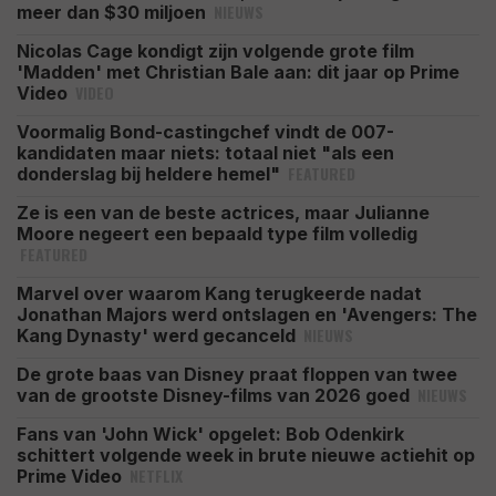
NIEUWS
meer dan $30 miljoen
Nicolas Cage kondigt zijn volgende grote film
'Madden' met Christian Bale aan: dit jaar op Prime
VIDEO
Video
Voormalig Bond-castingchef vindt de 007-
kandidaten maar niets: totaal niet "als een
FEATURED
donderslag bij heldere hemel"
Ze is een van de beste actrices, maar Julianne
Moore negeert een bepaald type film volledig
FEATURED
Marvel over waarom Kang terugkeerde nadat
Jonathan Majors werd ontslagen en 'Avengers: The
NIEUWS
Kang Dynasty' werd gecanceld
De grote baas van Disney praat floppen van twee
NIEUWS
van de grootste Disney-films van 2026 goed
Fans van 'John Wick' opgelet: Bob Odenkirk
schittert volgende week in brute nieuwe actiehit op
NETFLIX
Prime Video