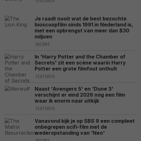
FEATURED
Je raadt nooit wat de best bezochte
bioscoopfilm sinds 1991 in Nederland is,
met een opbrengst van meer dan $30
miljoen
NIEUWS
In 'Harry Potter and the Chamber of
Secrets' zit een scène waarin Harry
Potter een grote filmfout onthult
FEATURED
Naast 'Avengers 5' en 'Dune 3'
verschijnt er eind 2026 nóg een film
waar ik enorm naar uitkijk
FEATURED
Vanavond kijk je op SBS 9 een compleet
onbegrepen scifi-film met de
wederopstanding van 'Neo'
NIEUWS