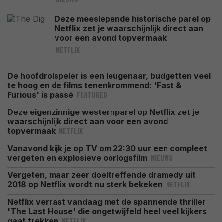
Deze meeslepende historische parel op
Netflix zet je waarschijnlijk direct aan
voor een avond topvermaak
NETFLIX
De hoofdrolspeler is een leugenaar, budgetten veel
te hoog en de films tenenkrommend: 'Fast &
FEATURED
Furious' is passé
Deze eigenzinnige westernparel op Netflix zet je
waarschijnlijk direct aan voor een avond
NETFLIX
topvermaak
Vanavond kijk je op TV om 22:30 uur een compleet
NIEUWS
vergeten en explosieve oorlogsfilm
Vergeten, maar zeer doeltreffende dramedy uit
NETFLIX
2018 op Netflix wordt nu sterk bekeken
Netflix verrast vandaag met de spannende thriller
'The Last House' die ongetwijfeld heel veel kijkers
NETFLIX
gaat trekken