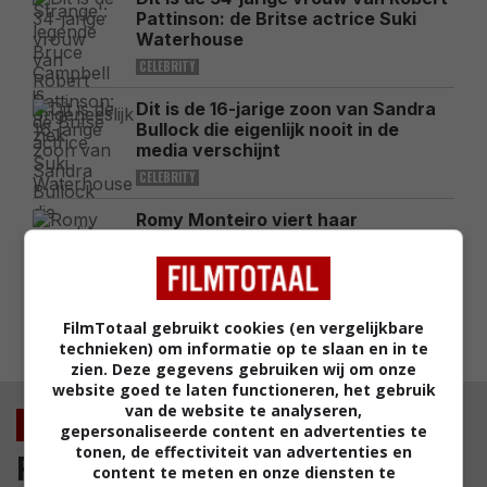
Pattinson: de Britse actrice Suki
Waterhouse
CELEBRITY
Dit is de 16-jarige zoon van Sandra
Bullock die eigenlijk nooit in de
media verschijnt
CELEBRITY
Romy Monteiro viert haar
zomervakantie op de sub en deelt
prachtig uitzicht: "All I Need"
CELEBRITY
FilmTotaal gebruikt cookies (en vergelijkbare
MEEST GELEZEN
technieken) om informatie op te slaan en in te
zien. Deze gegevens gebruiken wij om onze
website goed te laten functioneren, het gebruik
van de website te analyseren,
Nieuws
gepersonaliseerde content en advertenties te
tonen, de effectiviteit van advertenties en
Film
content te meten en onze diensten te