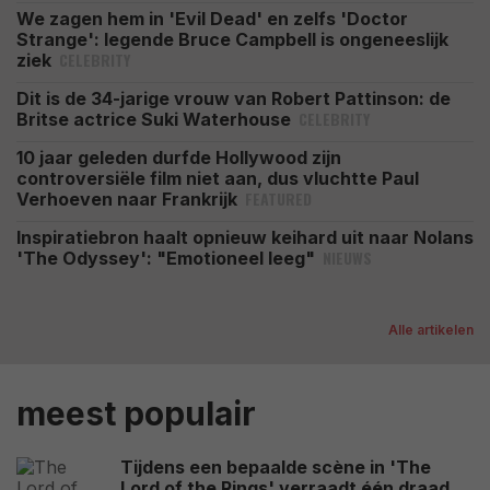
We zagen hem in 'Evil Dead' en zelfs 'Doctor
Strange': legende Bruce Campbell is ongeneeslijk
CELEBRITY
ziek
Dit is de 34-jarige vrouw van Robert Pattinson: de
CELEBRITY
Britse actrice Suki Waterhouse
10 jaar geleden durfde Hollywood zijn
controversiële film niet aan, dus vluchtte Paul
FEATURED
Verhoeven naar Frankrijk
Inspiratiebron haalt opnieuw keihard uit naar Nolans
NIEUWS
'The Odyssey': "Emotioneel leeg"
Alle artikelen
meest populair
Tijdens een bepaalde scène in 'The
Lord of the Rings' verraadt één draad