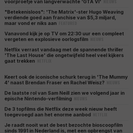
NIEUWS
voorproefje van langverwachte 'GTA VI'
"Betekenisloos": 'The Matrix'-ster Hugo Weaving
verdiende goed aan franchise van $5,3 miljard,
FEATURED
maar vond er niks aan
Vanavond kijk je op TV om 22:30 uur een compleet
NIEUWS
vergeten en explosieve oorlogsfilm
Netflix verrast vandaag met de spannende thriller
'The Last House' die ongetwijfeld heel veel kijkers
NETFLIX
gaat trekken
Keert ook de iconische schurk terug in 'The Mummy
NIEUWS
4' naast Brendan Fraser en Rachel Weisz?
De laatste rol van Sam Neill zien we volgend jaar in
NIEUWS
epische Nintendo-verfilming
De 3 topfilms die Netflix deze week nieuw heeft
NETFLIX
toegevoegd aan het enorme aanbod
Je raadt nooit wat de best bezochte bioscoopfilm
sinds 1991 in Nederland is, met een opbrengst van