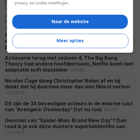
privacy- en cookie-instellingen.
Zenuwslopende thriller die je hartslag
flink omhoog jaagt
NIEUWS
Naar de website
Sluit morgenavond om 23:45 uur op SBS 9 je
Meer opties
weekend af met een sciencefictionfilm die je op het
NIEUWS
puntje van je stoel zet
Actieserie terug met seizoen 4, The Big Bang
Theory had andere hoofdpersoon, Netflix komt met
NIEUWS
adaptatie scifi-klassieker
Nicolas Cage sloeg Christopher Nolan af en hij
denkt dat hij daarmee meer dan een filmrol verloor
FEATURED
Dit zijn de 34 bevestigde acteurs in de enorme cast
NIEUWS
van 'Avengers: Doomsday' (tot nu toe)
Genoten van 'Spider-Man: Brand New Day'? Dan
raad ik je ook deze duistere superheldenfilm aan
FEATURED