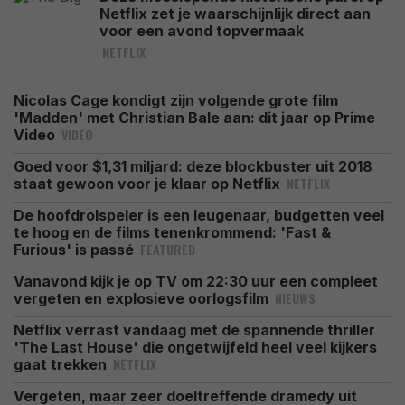
Netflix zet je waarschijnlijk direct aan
voor een avond topvermaak
NETFLIX
Nicolas Cage kondigt zijn volgende grote film
'Madden' met Christian Bale aan: dit jaar op Prime
VIDEO
Video
Goed voor $1,31 miljard: deze blockbuster uit 2018
NETFLIX
staat gewoon voor je klaar op Netflix
De hoofdrolspeler is een leugenaar, budgetten veel
te hoog en de films tenenkrommend: 'Fast &
FEATURED
Furious' is passé
Vanavond kijk je op TV om 22:30 uur een compleet
NIEUWS
vergeten en explosieve oorlogsfilm
Netflix verrast vandaag met de spannende thriller
'The Last House' die ongetwijfeld heel veel kijkers
NETFLIX
gaat trekken
Vergeten, maar zeer doeltreffende dramedy uit