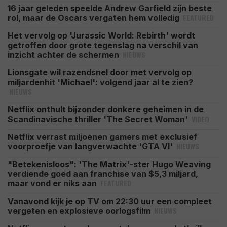
16 jaar geleden speelde Andrew Garfield zijn beste
FEATURED
rol, maar de Oscars vergaten hem volledig
Het vervolg op 'Jurassic World: Rebirth' wordt
getroffen door grote tegenslag na verschil van
NIEUWS
inzicht achter de schermen
Lionsgate wil razendsnel door met vervolg op
miljardenhit 'Michael': volgend jaar al te zien?
NIEUWS
Netflix onthult bijzonder donkere geheimen in de
VIDEO
Scandinavische thriller 'The Secret Woman'
Netflix verrast miljoenen gamers met exclusief
NIEUWS
voorproefje van langverwachte 'GTA VI'
"Betekenisloos": 'The Matrix'-ster Hugo Weaving
verdiende goed aan franchise van $5,3 miljard,
FEATURED
maar vond er niks aan
Vanavond kijk je op TV om 22:30 uur een compleet
NIEUWS
vergeten en explosieve oorlogsfilm