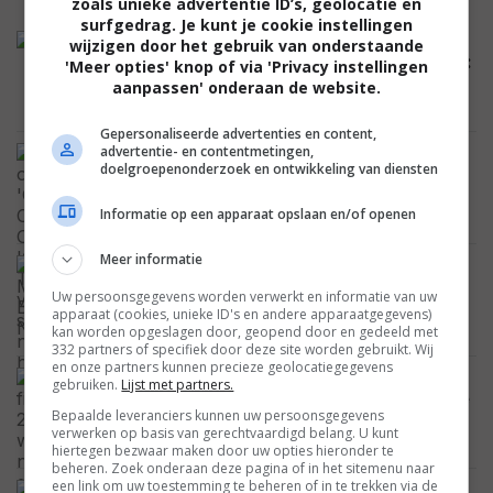
zoals unieke advertentie ID’s, geolocatie en
surfgedrag. Je kunt je cookie instellingen
Er werd flink uitgekeken naar 'The Last
wijzigen door het gebruik van onderstaande
House' en nu staat de thriller op Netflix:
'Meer opties' knop of via 'Privacy instellingen
hoe goed is de film?
aanpassen' onderaan de website.
NIEUWS
Gepersonaliseerde advertenties en content,
advertentie- en contentmetingen,
De overlevingsthrillers 'One Mile:
doelgroepenonderzoek en ontwikkeling van diensten
Chapter One' en 'Chapter Two'
veroveren streaming nu helemaal
Informatie op een apparaat opslaan en/of openen
NIEUWS
Meer informatie
Spider-Man jaagt op 'Avatar'-record na
historische eerste week: dit weekend
Uw persoonsgegevens worden verwerkt en informatie van uw
wordt beslissend
apparaat (cookies, unieke ID's en andere apparaatgegevens)
NIEUWS
kan worden opgeslagen door, geopend door en gedeeld met
332 partners of specifiek door deze site worden gebruikt. Wij
en onze partners kunnen precieze geolocatiegegevens
Drie films uit 2026 worden nu
gebruiken.
Lijst met partners.
grijsgedraaid op Prime Video en geef de
Bepaalde leveranciers kunnen uw persoonsgegevens
kijkers ongelijk
verwerken op basis van gerechtvaardigd belang. U kunt
NIEUWS
hiertegen bezwaar maken door uw opties hieronder te
beheren. Zoek onderaan deze pagina of in het sitemenu naar
een link om uw toestemming te beheren of in te trekken via de
Vanavond op TV om 20.00 uur: