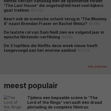
Netflix verrast vandaag met de spannende thriller
'The Last House' die ongetwijfeld heel veel kijkers
NETFLIX
gaat trekken
Keert ook de iconische schurk terug in 'The Mummy
NIEUWS
4' naast Brendan Fraser en Rachel Weisz?
De laatste rol van Sam Neill zien we volgend jaar in
NIEUWS
epische Nintendo-verfilming
De 3 topfilms die Netflix deze week nieuw heeft
NETFLIX
toegevoegd aan het enorme aanbod
Alle artikelen
meest populair
Tijdens een bepaalde scène in 'The
Lord of the Rings' verraadt één draad
plotseling de complete filmtruc