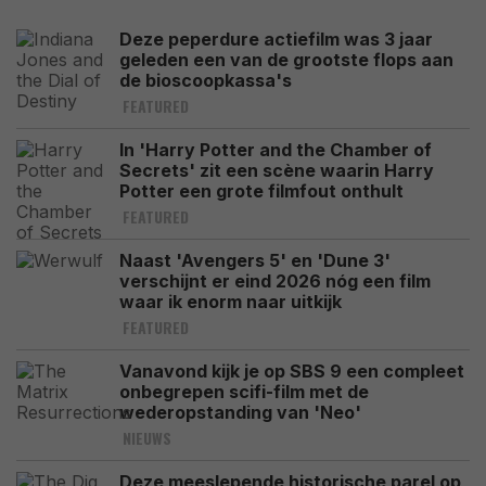
Deze peperdure actiefilm was 3 jaar
geleden een van de grootste flops aan
de bioscoopkassa's
FEATURED
In 'Harry Potter and the Chamber of
Secrets' zit een scène waarin Harry
Potter een grote filmfout onthult
FEATURED
Naast 'Avengers 5' en 'Dune 3'
verschijnt er eind 2026 nóg een film
waar ik enorm naar uitkijk
FEATURED
Vanavond kijk je op SBS 9 een compleet
onbegrepen scifi-film met de
wederopstanding van 'Neo'
NIEUWS
Deze meeslepende historische parel op