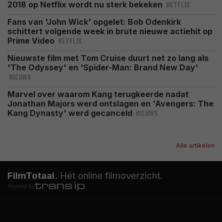
NETFLIX
2018 op Netflix wordt nu sterk bekeken
Fans van 'John Wick' opgelet: Bob Odenkirk
schittert volgende week in brute nieuwe actiehit op
NETFLIX
Prime Video
Nieuwste film met Tom Cruise duurt net zo lang als
'The Odyssey' en 'Spider-Man: Brand New Day'
NIEUWS
Marvel over waarom Kang terugkeerde nadat
Jonathan Majors werd ontslagen en 'Avengers: The
NIEUWS
Kang Dynasty' werd gecanceld
Alle artikelen
FilmTotaal.
Hét online filmoverzicht.
hosted by