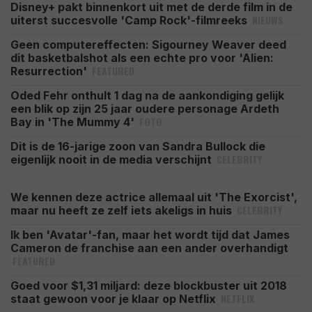
Disney+ pakt binnenkort uit met de derde film in de
NIEUWS
uiterst succesvolle 'Camp Rock'-filmreeks
Geen computereffecten: Sigourney Weaver deed
dit basketbalshot als een echte pro voor 'Alien:
FEATURED
Resurrection'
Oded Fehr onthult 1 dag na de aankondiging gelijk
een blik op zijn 25 jaar oudere personage Ardeth
FOTO
Bay in 'The Mummy 4'
Dit is de 16-jarige zoon van Sandra Bullock die
CELEBRITY
eigenlijk nooit in de media verschijnt
We kennen deze actrice allemaal uit 'The Exorcist',
CELEBRITY
maar nu heeft ze zelf iets akeligs in huis
Ik ben 'Avatar'-fan, maar het wordt tijd dat James
Cameron de franchise aan een ander overhandigt
FEATURED
Goed voor $1,31 miljard: deze blockbuster uit 2018
NETFLIX
staat gewoon voor je klaar op Netflix