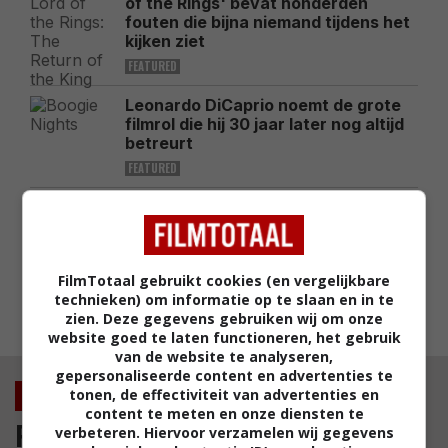
of the Rings' bevat honderden
fouten die bijna niemand tijdens het
kijken ziet
FEATURED
Leonardo DiCaprio noemt de grote
filmrol die hij 30 jaar later nog altijd
betreurt
FEATURED
Deze peperdure actiefilm was 3 jaar
geleden een van de grootste flops
aan de bioscoopkassa's
FEATURED
FilmTotaal gebruikt cookies (en vergelijkbare
technieken) om informatie op te slaan en in te
MEEST GELEZEN
zien. Deze gegevens gebruiken wij om onze
website goed te laten functioneren, het gebruik
van de website te analyseren,
gepersonaliseerde content en advertenties te
tonen, de effectiviteit van advertenties en
Nieuws
content te meten en onze diensten te
Film
verbeteren. Hiervoor verzamelen wij gegevens