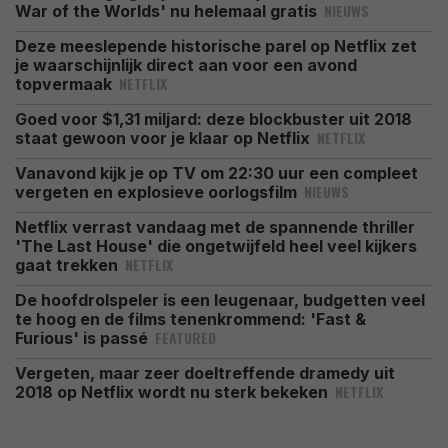
NIEUWS
War of the Worlds' nu helemaal gratis
Deze meeslepende historische parel op Netflix zet
je waarschijnlijk direct aan voor een avond
NETFLIX
topvermaak
Goed voor $1,31 miljard: deze blockbuster uit 2018
NETFLIX
staat gewoon voor je klaar op Netflix
Vanavond kijk je op TV om 22:30 uur een compleet
NIEUWS
vergeten en explosieve oorlogsfilm
Netflix verrast vandaag met de spannende thriller
'The Last House' die ongetwijfeld heel veel kijkers
NETFLIX
gaat trekken
De hoofdrolspeler is een leugenaar, budgetten veel
te hoog en de films tenenkrommend: 'Fast &
FEATURED
Furious' is passé
Vergeten, maar zeer doeltreffende dramedy uit
NETFLIX
2018 op Netflix wordt nu sterk bekeken