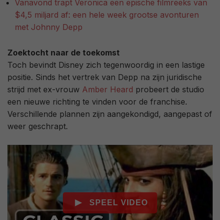
Vanavond trapt Veronica een epische filmreeks van
$4,5 miljard af: een hele week grootse avonturen
met Johnny Depp
Zoektocht naar de toekomst
Toch bevindt Disney zich tegenwoordig in een lastige
positie. Sinds het vertrek van Depp na zijn juridische
strijd met ex-vrouw
Amber Heard
probeert de studio
een nieuwe richting te vinden voor de franchise.
Verschillende plannen zijn aangekondigd, aangepast of
weer geschrapt.