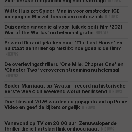
NIEUWS
voor onrust: testpubliek nog niet overtuigd
Witte Huis zet Spider-Man in voor omstreden ICE-
NIEUWS
campagne: Marvel-fans eisen rechtszaak
Duizenden gingen je al voor: kijk de scifi-film '2021
NIEUWS
War of the Worlds' nu helemaal gratis
Er werd flink uitgekeken naar 'The Last House' en
nu staat de thriller op Netflix: hoe goed is de film?
NIEUWS
De overlevingsthrillers 'One Mile: Chapter One' en
'Chapter Two' veroveren streaming nu helemaal
NIEUWS
Spider-Man jaagt op 'Avatar'-record na historische
NIEUWS
eerste week: dit weekend wordt beslissend
Drie films uit 2026 worden nu grijsgedraaid op Prime
NIEUWS
Video en geef de kijkers ongelijk
Vanavond op TV om 20.00 uur: Zenuwslopende
NIEUWS
thriller die je hartslag flink omhoog jaagt