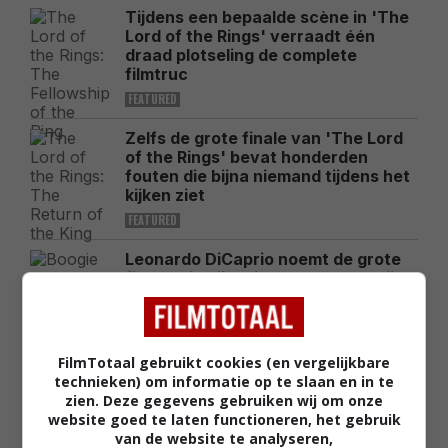
Tijdens een bepaalde scène in 'The
Lord of the Rings' verraadt één
draad plotseling de complete
filmtruc
FEATURED
Zelfs de grote finale van 'The Lord
of the Rings' bevat honderden
fouten die bijna niemand tijdens het
kijken ziet
FEATURED
Leonardo DiCaprio noemt de grote
filmrol die hij 30 jaar later nog altijd
betreurt
FEATURED
Deze peperdure actiefilm was 3 jaar
FilmTotaal gebruikt cookies (en vergelijkbare
geleden een van de grootste flops
technieken) om informatie op te slaan en in te
aan de bioscoopkassa's
zien. Deze gegevens gebruiken wij om onze
website goed te laten functioneren, het gebruik
FEATURED
van de website te analyseren,