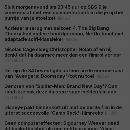
Sluit morgenavond om 23:45 uur op SBS 9 je
weekend af met een sciencefictionfilm die je op het
NIEUWS
puntje van je stoel zet
Actieserie terug met seizoen 4, The Big Bang
Theory had andere hoofdpersoon, Netflix komt met
NIEUWS
adaptatie scifi-klassieker
Nicolas Cage sloeg Christopher Nolan af en hij
denkt dat hij daarmee meer dan een filmrol verloor
FEATURED
Dit zijn de 34 bevestigde acteurs in de enorme cast
NIEUWS
van 'Avengers: Doomsday' (tot nu toe)
Genoten van 'Spider-Man: Brand New Day'? Dan
raad ik je ook deze duistere superheldenfilm aan
FEATURED
Disney+ pakt binnenkort uit met de derde film in de
NIEUWS
uiterst succesvolle 'Camp Rock'-filmreeks
Geen computereffecten: Sigourney Weaver deed
dit basketbalshot als een echte pro voor 'Alien: