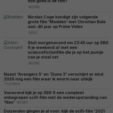
hoe goed is de film?
NIEUWS
Nicolas Cage kondigt zijn volgende
grote film 'Madden' met Christian Bale
aan: dit jaar op Prime Video
VIDEO
Sluit morgenavond om 23:45 uur op SBS
9 je weekend af met een
sciencefictionfilm die je op het puntje
van je stoel zet
NIEUWS
Naast 'Avengers 5' en 'Dune 3' verschijnt er eind
2026 nóg een film waar ik enorm naar uitkijk
FEATURED
Vanavond kijk je op SBS 9 een compleet
onbegrepen scifi-film met de wederopstanding van
NIEUWS
'Neo'
Duizenden gingen je al voor: kijk de scifi-film '2021