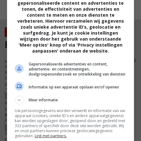
gepersonaliseerde content en advertenties te
MEEST GELEZEN
tonen, de effectiviteit van advertenties en
content te meten en onze diensten te
verbeteren. Hiervoor verzamelen wij gegevens
zoals unieke advertentie ID’s, geolocatie en
Nieuws
surfgedrag. Je kunt je cookie instellingen
wijzigen door het gebruik van onderstaande
Film
'Meer opties' knop of via 'Privacy instellingen
aanpassen' onderaan de website.
Hij heeft al 8 kinderen, maar acteur Alec
Gepersonaliseerde advertenties en content,
Baldwin vraagt zijn vrouw om een
advertentie- en contentmetingen,
negende
doelgroepenonderzoek en ontwikkeling van diensten
CELEBRITY
Informatie op een apparaat opslaan en/of openen
Beestachtige horrorhit uit 2019 krijgt
officieel een vervolg en vindt zijn twee
Meer informatie
hoofdrolspelers
Uw persoonsgegevens worden verwerkt en informatie van uw
NIEUWS
apparaat (cookies, unieke ID's en andere apparaatgegevens)
kan worden opgeslagen door, geopend door en gedeeld met
Psychologische dramathriller 'Mother
332 partners of specifiek door deze site worden gebruikt. Wij
Mary' staat heel snel online: visueel
en onze partners kunnen precieze geolocatiegegevens
gebruiken.
Lijst met partners.
spektakel met Anne Hathaway