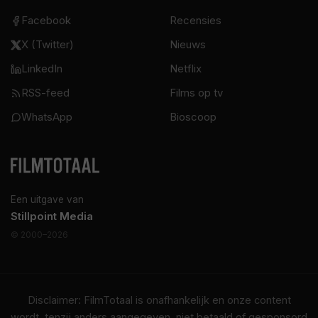
Facebook
Recensies
X (Twitter)
Nieuws
LinkedIn
Netflix
RSS-feed
Films op tv
WhatsApp
Bioscoop
Een uitgave van
Stillpoint Media
© 2000–2026
Disclaimer: FilmTotaal is onafhankelijk en onze content
wordt, tenzij anders aangegeven, niet betaald of gesponsord