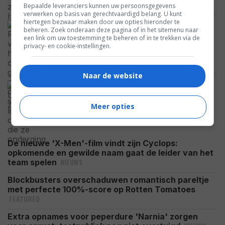
NETFLIX
Bepaalde leveranciers kunnen uw persoonsgegevens
verwerken op basis van gerechtvaardigd belang. U kunt
hiertegen bezwaar maken door uw opties hieronder te
Denise Richards verbouwde haar
beheren. Zoek onderaan deze pagina of in het sitemenu naar
complete gezicht en onthult nu de
een link om uw toestemming te beheren of in te trekken via de
schokkende lijst met operaties die ze
privacy- en cookie-instellingen.
onderging
CELEBRITY
Naar de website
De grote schurk van de Nintendo-film
'The Legend of Zelda' is eindelijk
gecast: de volgende Sauron?
Meer opties
NIEUWS
De nieuwe 'X-Men'-film vindt zijn Cyclops:
opkomende en gewilde naam gaat de leider van het
NIEUWS
team spelen
Blockbusters overschaduwen romantisch pareltje
met perfecte 100%-score op Rotten Tomatoes
FEATURED
Extra opnames voor peperdure 'Narnia' zorgen