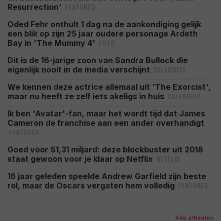
FEATURED
Resurrection'
Oded Fehr onthult 1 dag na de aankondiging gelijk
een blik op zijn 25 jaar oudere personage Ardeth
FOTO
Bay in 'The Mummy 4'
Dit is de 16-jarige zoon van Sandra Bullock die
CELEBRITY
eigenlijk nooit in de media verschijnt
We kennen deze actrice allemaal uit 'The Exorcist',
CELEBRITY
maar nu heeft ze zelf iets akeligs in huis
Ik ben 'Avatar'-fan, maar het wordt tijd dat James
Cameron de franchise aan een ander overhandigt
FEATURED
Goed voor $1,31 miljard: deze blockbuster uit 2018
NETFLIX
staat gewoon voor je klaar op Netflix
16 jaar geleden speelde Andrew Garfield zijn beste
FEATURED
rol, maar de Oscars vergaten hem volledig
Alle artikelen