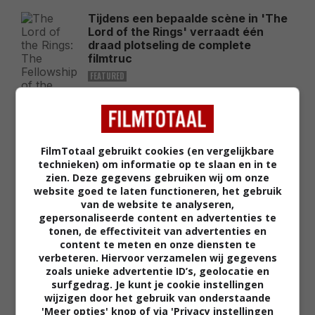
Tijdens een bepaalde scène in 'The
Lord of the Rings' verraadt één
draad plotseling de complete
filmtruc
FEATURED
Zelfs de grote finale van 'The Lord
of the Rings' bevat honderden
fouten die bijna niemand tijdens het
kijken ziet
FilmTotaal gebruikt cookies (en vergelijkbare
FEATURED
technieken) om informatie op te slaan en in te
zien. Deze gegevens gebruiken wij om onze
Niet Tom Holland of Matt Damon
website goed te laten functioneren, het gebruik
maar deze acteur is onverwacht de
van de website te analyseren,
kassamagneet van 2026
gepersonaliseerde content en advertenties te
tonen, de effectiviteit van advertenties en
FEATURED
content te meten en onze diensten te
verbeteren. Hiervoor verzamelen wij gegevens
Leonardo DiCaprio noemt de grote
zoals unieke advertentie ID’s, geolocatie en
filmrol die hij 30 jaar later nog altijd
surfgedrag. Je kunt je cookie instellingen
betreurt
wijzigen door het gebruik van onderstaande
FEATURED
'Meer opties' knop of via 'Privacy instellingen