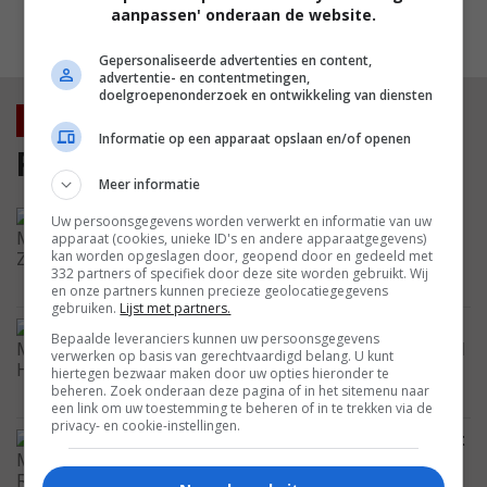
aanpassen' onderaan de website.
MEEST GELEZEN
Gepersonaliseerde advertenties en content,
advertentie- en contentmetingen,
doelgroepenonderzoek en ontwikkeling van diensten
Nieuws
Informatie op een apparaat opslaan en/of openen
Film
Meer informatie
De nieuwste Godzilla-film wordt groter
Uw persoonsgegevens worden verwerkt en informatie van uw
en woester, en duurt ook nog eens flink
apparaat (cookies, unieke ID's en andere apparaatgegevens)
kan worden opgeslagen door, geopend door en gedeeld met
lang
332 partners of specifiek door deze site worden gebruikt. Wij
NIEUWS
en onze partners kunnen precieze geolocatiegegevens
gebruiken.
Lijst met partners.
Ook Netflix profiteert flink van het
Bepaalde leveranciers kunnen uw persoonsgegevens
enorme succes van 'Spider-Man: Brand
verwerken op basis van gerechtvaardigd belang. U kunt
New Day'
hiertegen bezwaar maken door uw opties hieronder te
beheren. Zoek onderaan deze pagina of in het sitemenu naar
NETFLIX
een link om uw toestemming te beheren of in te trekken via de
privacy- en cookie-instellingen.
Vanavond kijk je op SBS 9 een compleet
onbegrepen scifi-film met de
wederopstanding van 'Neo'