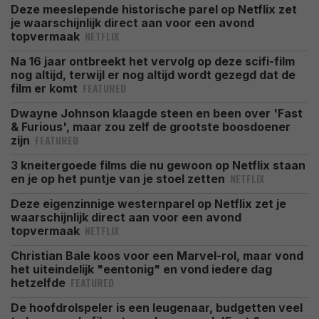
Deze meeslepende historische parel op Netflix zet
je waarschijnlijk direct aan voor een avond
NETFLIX
topvermaak
Na 16 jaar ontbreekt het vervolg op deze scifi-film
nog altijd, terwijl er nog altijd wordt gezegd dat de
FEATURED
film er komt
Dwayne Johnson klaagde steen en been over 'Fast
& Furious', maar zou zelf de grootste boosdoener
FEATURED
zijn
3 kneitergoede films die nu gewoon op Netflix staan
NETFLIX
en je op het puntje van je stoel zetten
Deze eigenzinnige westernparel op Netflix zet je
waarschijnlijk direct aan voor een avond
NETFLIX
topvermaak
Christian Bale koos voor een Marvel-rol, maar vond
het uiteindelijk "eentonig" en vond iedere dag
FEATURED
hetzelfde
De hoofdrolspeler is een leugenaar, budgetten veel