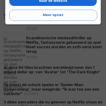
Naar de website
NIEUWS
'Supergirl' krijgt harde klap en eindigt
Meer opties
wereldwijd lager dan beruchte flop
'Morbius'
NIEUWS
Scandinavische misdaadthriller op
Netflix, fantasyserie gebaseerd op spel
moet succes worden en scifi-serie komt
terug
NIEUWS
Al deze 64 films brachten wereldwijd meer dan 1
miljard dollar op: van 'Avatar' tot 'The Dark Knight'
NIEUWS
Hij moest dé schurk spelen in 'Spider-Man:
Homecoming', maar weigerde: "Ik was toe aan een
FEATURED
vakantie"
3 dikke aanraders die nu gewoon op Netflix staan en