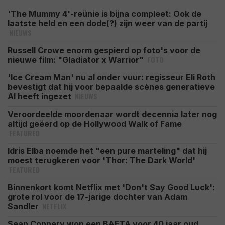
'The Mummy 4'-reünie is bijna compleet: Ook de
laatste held en een dode(?) zijn weer van de partij
NIEUWS
Russell Crowe enorm gespierd op foto's voor de
FOTO
nieuwe film: "Gladiator x Warrior"
'Ice Cream Man' nu al onder vuur: regisseur Eli Roth
bevestigt dat hij voor bepaalde scènes generatieve
NIEUWS
AI heeft ingezet
Veroordeelde moordenaar wordt decennia later nog
altijd geëerd op de Hollywood Walk of Fame
FEATURED
Idris Elba noemde het "een pure marteling" dat hij
moest terugkeren voor 'Thor: The Dark World'
FEATURED
Binnenkort komt Netflix met 'Don't Say Good Luck':
grote rol voor de 17-jarige dochter van Adam
NETFLIX
Sandler
Sean Connery won een BAFTA voor 40 jaar oud