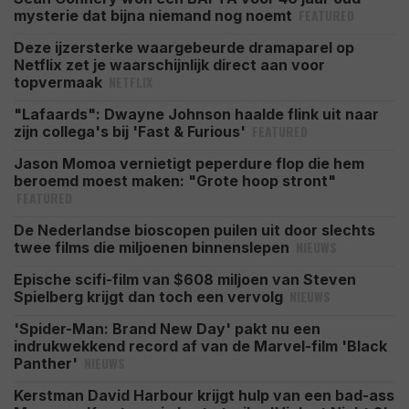
FEATURED
mysterie dat bijna niemand nog noemt
Deze ijzersterke waargebeurde dramaparel op
Netflix zet je waarschijnlijk direct aan voor
NETFLIX
topvermaak
"Lafaards": Dwayne Johnson haalde flink uit naar
FEATURED
zijn collega's bij 'Fast & Furious'
Jason Momoa vernietigt peperdure flop die hem
beroemd moest maken: "Grote hoop stront"
FEATURED
De Nederlandse bioscopen puilen uit door slechts
NIEUWS
twee films die miljoenen binnenslepen
Epische scifi-film van $608 miljoen van Steven
NIEUWS
Spielberg krijgt dan toch een vervolg
'Spider-Man: Brand New Day' pakt nu een
indrukwekkend record af van de Marvel-film 'Black
NIEUWS
Panther'
Kerstman David Harbour krijgt hulp van een bad-ass