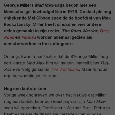
George Millers
Mad Max
-saga begon met een
kleinschalige, lowbudgetfilm in 1979. De destijds nog
onbekende Mel Gibson speelde de hoofdrol van Max
Rockatansky. Miller heeft sindsdien vier andere
delen gemaakt in zijn reeks.
The Road Warrior
,
Fury
Road
en
Furiosa
worden allemaal gezien als
meesterwerken in het actiegenre.
Onlangs kwam naar buiten dat de 81-jarige Miller nog
een laatste
Mad Max
-film wil maken, namelijk het
Fury
Road
-vervolg genaamd
The Wasteland
. Maar ik houd
mijn verwachtingen in toom.
Nog een laatste keer
Vorige week schreven we over het nieuws dat Miller
nog één laatste keer de woestenij van zijn
Mad Max
-
saga wil opzoeken. Distributeur Warner Bros. Pictures
heeft vanwege de financiële verliezen van
Furiosa