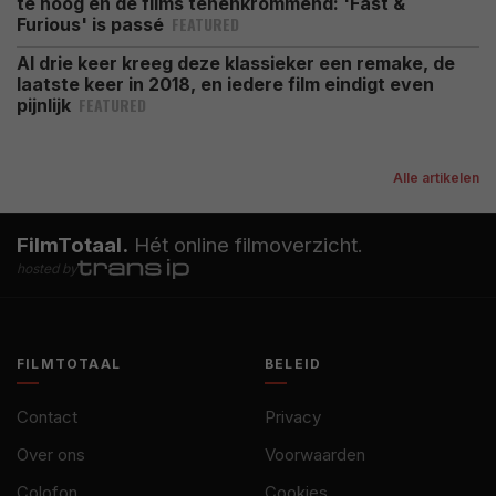
te hoog en de films tenenkrommend: 'Fast &
FEATURED
Furious' is passé
Al drie keer kreeg deze klassieker een remake, de
laatste keer in 2018, en iedere film eindigt even
FEATURED
pijnlijk
Alle artikelen
FilmTotaal.
Hét online filmoverzicht.
hosted by
FILMTOTAAL
BELEID
Contact
Privacy
Over ons
Voorwaarden
Colofon
Cookies