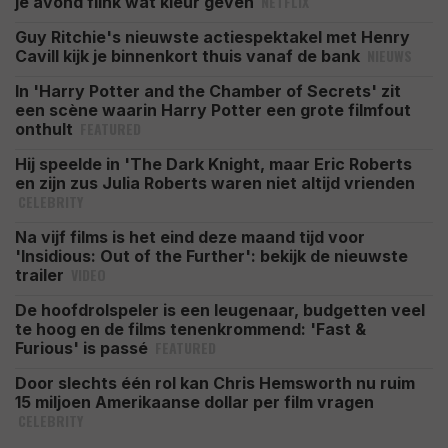
NETFLIX
je avond flink wat kleur geven
Guy Ritchie's nieuwste actiespektakel met Henry
NIEUWS
Cavill kijk je binnenkort thuis vanaf de bank
In 'Harry Potter and the Chamber of Secrets' zit
een scène waarin Harry Potter een grote filmfout
FEATURED
onthult
Hij speelde in 'The Dark Knight, maar Eric Roberts
en zijn zus Julia Roberts waren niet altijd vrienden
CELEBRITY
Na vijf films is het eind deze maand tijd voor
'Insidious: Out of the Further': bekijk de nieuwste
VIDEO
trailer
De hoofdrolspeler is een leugenaar, budgetten veel
te hoog en de films tenenkrommend: 'Fast &
FEATURED
Furious' is passé
Door slechts één rol kan Chris Hemsworth nu ruim
15 miljoen Amerikaanse dollar per film vragen
CELEBRITY