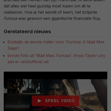
dat alles wel heel gunstig moet lopen om dit te
realiseren. Hoe je het wendt of keert, het briljante
Furiosa
was gewoon een gigantische financiële flop.
Gerelateerd nieuws
Eindelijk: de eerste trailer voor 'Furiosa: A Mad Max
Saga'!
Eerste foto uit 'Mad Max: Furiosa': Anya Taylor-Joy
ziet er verbluffend uit!