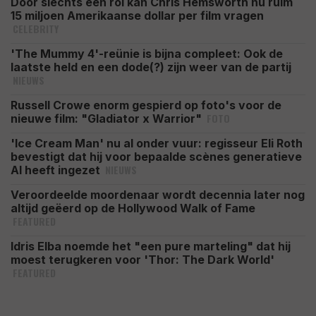
Door slechts één rol kan Chris Hemsworth nu ruim
15 miljoen Amerikaanse dollar per film vragen
CELEBRITY
'The Mummy 4'-reünie is bijna compleet: Ook de
laatste held en een dode(?) zijn weer van de partij
NIEUWS
Russell Crowe enorm gespierd op foto's voor de
FOTO
nieuwe film: "Gladiator x Warrior"
'Ice Cream Man' nu al onder vuur: regisseur Eli Roth
bevestigt dat hij voor bepaalde scènes generatieve
NIEUWS
AI heeft ingezet
Veroordeelde moordenaar wordt decennia later nog
altijd geëerd op de Hollywood Walk of Fame
FEATURED
Idris Elba noemde het "een pure marteling" dat hij
moest terugkeren voor 'Thor: The Dark World'
FEATURED