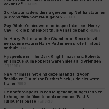
FEATURED
vakantie"
3 dikke aanraders die nu gewoon op Netflix staan en
NETFLIX
je avond flink wat kleur geven
Guy Ritchie's nieuwste actiespektakel met Henry
NIEUWS
Cavill kijk je binnenkort thuis vanaf de bank
In 'Harry Potter and the Chamber of Secrets' zit
een scène waarin Harry Potter een grote filmfout
FEATURED
onthult
Hij speelde in 'The Dark Knight, maar Eric Roberts
en zijn zus Julia Roberts waren niet altijd vrienden
CELEBRITY
Na vijf films is het eind deze maand tijd voor
'Insidious: Out of the Further': bekijk de nieuwste
VIDEO
trailer
De hoofdrolspeler is een leugenaar, budgetten veel
te hoog en de films tenenkrommend: 'Fast &
FEATURED
Furious' is passé