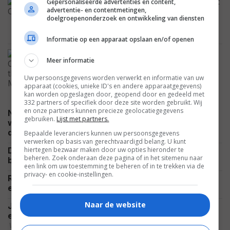
Inspiratiebron haalt opnieuw keihard uit
Gepersonaliseerde advertenties en content,
advertentie- en contentmetingen,
naar Nolans 'The Odyssey':
doelgroepenonderzoek en ontwikkeling van diensten
"Emotioneel leeg"
NIEUWS
Informatie op een apparaat opslaan en/of openen
Deze poster voor 'The Mummy' wordt
Meer informatie
verbannen in het VK, regisseur
reageert: "Ze is al bij je binnen"
Uw persoonsgegevens worden verwerkt en informatie van uw
NIEUWS
apparaat (cookies, unieke ID's en andere apparaatgegevens)
kan worden opgeslagen door, geopend door en gedeeld met
332 partners of specifiek door deze site worden gebruikt. Wij
en onze partners kunnen precieze geolocatiegegevens
Na de derde 'Avatar' weet James Cameron exact
gebruiken.
Lijst met partners.
wat hij in "zijn laatste periode" als regisseur wil
NIEUWS
doen
Bepaalde leveranciers kunnen uw persoonsgegevens
verwerken op basis van gerechtvaardigd belang. U kunt
hiertegen bezwaar maken door uw opties hieronder te
Deze week verschijnen er veel nieuwe films in de
beheren. Zoek onderaan deze pagina of in het sitemenu naar
NIEUWS
bioscoop: dit zijn alle 10 titels op een rij
een link om uw toestemming te beheren of in te trekken via de
privacy- en cookie-instellingen.
Romy Monteiro viert haar zomervakantie op de sub
CELEBRITY
en deelt prachtig uitzicht: "All I Need"
Naar de website
Jason Statham gaat weer helemaal los in 'Mutiny'
en laat zien waarom hij nog altijd dé actieheld is
VIDEO