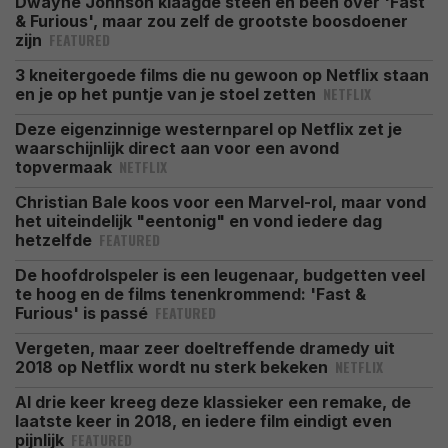
Dwayne Johnson klaagde steen en been over 'Fast
& Furious', maar zou zelf de grootste boosdoener
FEATURED
zijn
3 kneitergoede films die nu gewoon op Netflix staan
NETFLIX
en je op het puntje van je stoel zetten
Deze eigenzinnige westernparel op Netflix zet je
waarschijnlijk direct aan voor een avond
NETFLIX
topvermaak
Christian Bale koos voor een Marvel-rol, maar vond
het uiteindelijk "eentonig" en vond iedere dag
FEATURED
hetzelfde
De hoofdrolspeler is een leugenaar, budgetten veel
te hoog en de films tenenkrommend: 'Fast &
FEATURED
Furious' is passé
Vergeten, maar zeer doeltreffende dramedy uit
NETFLIX
2018 op Netflix wordt nu sterk bekeken
Al drie keer kreeg deze klassieker een remake, de
laatste keer in 2018, en iedere film eindigt even
FEATURED
pijnlijk