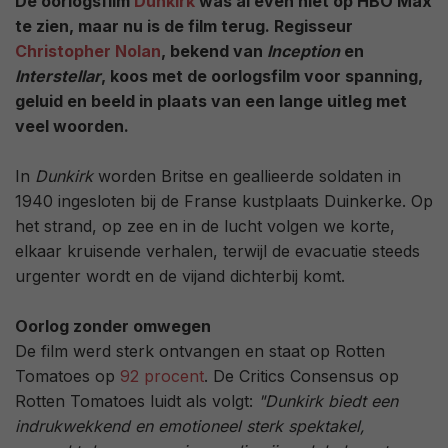
De oorlogsfilm
Dunkirk
was al even niet op HBO Max
te zien, maar nu is de film terug. Regisseur
Christopher Nolan
, bekend van
Inception
en
Interstellar
, koos met de oorlogsfilm voor spanning,
geluid en beeld in plaats van een lange uitleg met
veel woorden.
In
Dunkirk
worden Britse en geallieerde soldaten in
1940 ingesloten bij de Franse kustplaats Duinkerke. Op
het strand, op zee en in de lucht volgen we korte,
elkaar kruisende verhalen, terwijl de evacuatie steeds
urgenter wordt en de vijand dichterbij komt.
Oorlog zonder omwegen
De film werd sterk ontvangen en staat op Rotten
Tomatoes op
92 procent
. De Critics Consensus op
Rotten Tomatoes luidt als volgt:
"Dunkirk biedt een
indrukwekkend en emotioneel sterk spektakel,