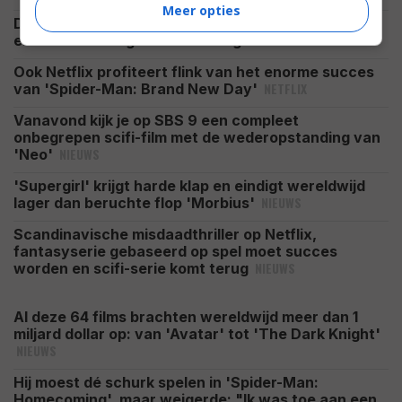
Meer opties
De nieuwste Godzilla-film wordt groter en woester,
NIEUWS
en duurt ook nog eens flink lang
Ook Netflix profiteert flink van het enorme succes
NETFLIX
van 'Spider-Man: Brand New Day'
Vanavond kijk je op SBS 9 een compleet
onbegrepen scifi-film met de wederopstanding van
NIEUWS
'Neo'
'Supergirl' krijgt harde klap en eindigt wereldwijd
NIEUWS
lager dan beruchte flop 'Morbius'
Scandinavische misdaadthriller op Netflix,
fantasyserie gebaseerd op spel moet succes
NIEUWS
worden en scifi-serie komt terug
Al deze 64 films brachten wereldwijd meer dan 1
miljard dollar op: van 'Avatar' tot 'The Dark Knight'
NIEUWS
Hij moest dé schurk spelen in 'Spider-Man:
Homecoming', maar weigerde: "Ik was toe aan een