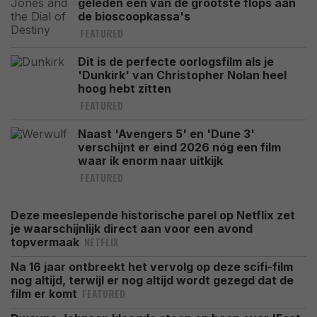
geleden een van de grootste flops aan
de bioscoopkassa's
FEATURED
Dit is de perfecte oorlogsfilm als je
'Dunkirk' van Christopher Nolan heel
hoog hebt zitten
FEATURED
Naast 'Avengers 5' en 'Dune 3'
verschijnt er eind 2026 nóg een film
waar ik enorm naar uitkijk
FEATURED
Deze meeslepende historische parel op Netflix zet
je waarschijnlijk direct aan voor een avond
NETFLIX
topvermaak
Na 16 jaar ontbreekt het vervolg op deze scifi-film
nog altijd, terwijl er nog altijd wordt gezegd dat de
FEATURED
film er komt