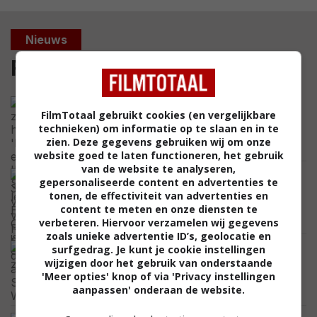
Nieuws
Film
We zagen hem in 'Evil Dead' en zelfs
FilmTotaal gebruikt cookies (en vergelijkbare
'Doctor Strange': legende Bruce
technieken) om informatie op te slaan en in te
Campbell is ongeneeslijk ziek
zien. Deze gegevens gebruiken wij om onze
CELEBRITY
website goed te laten functioneren, het gebruik
van de website te analyseren,
Dit is de 34-jarige vrouw van Robert
gepersonaliseerde content en advertenties te
Pattinson: de Britse actrice Suki
tonen, de effectiviteit van advertenties en
Waterhouse
content te meten en onze diensten te
CELEBRITY
verbeteren. Hiervoor verzamelen wij gegevens
zoals unieke advertentie ID’s, geolocatie en
10 jaar geleden durfde Hollywood zijn
surfgedrag. Je kunt je cookie instellingen
controversiële film niet aan, dus
wijzigen door het gebruik van onderstaande
vluchtte Paul Verhoeven naar Frankrijk
'Meer opties' knop of via 'Privacy instellingen
aanpassen' onderaan de website.
FEATURED