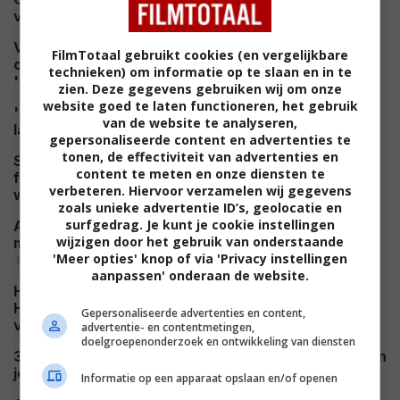
NETFLIX
van 'Spider-Man: Brand New Day'
Vanavond kijk je op SBS 9 een compleet
FilmTotaal gebruikt cookies (en vergelijkbare
onbegrepen scifi-film met de wederopstanding van
technieken) om informatie op te slaan en in te
NIEUWS
'Neo'
zien. Deze gegevens gebruiken wij om onze
website goed te laten functioneren, het gebruik
'Supergirl' krijgt harde klap en eindigt wereldwijd
van de website te analyseren,
NIEUWS
lager dan beruchte flop 'Morbius'
gepersonaliseerde content en advertenties te
tonen, de effectiviteit van advertenties en
Scandinavische misdaadthriller op Netflix,
content te meten en onze diensten te
fantasyserie gebaseerd op spel moet succes
verbeteren. Hiervoor verzamelen wij gegevens
NIEUWS
worden en scifi-serie komt terug
zoals unieke advertentie ID’s, geolocatie en
surfgedrag. Je kunt je cookie instellingen
Al deze 64 films brachten wereldwijd meer dan 1
wijzigen door het gebruik van onderstaande
miljard dollar op: van 'Avatar' tot 'The Dark Knight'
NIEUWS
'Meer opties' knop of via 'Privacy instellingen
aanpassen' onderaan de website.
Hij moest dé schurk spelen in 'Spider-Man:
Homecoming', maar weigerde: "Ik was toe aan een
Gepersonaliseerde advertenties en content,
FEATURED
vakantie"
advertentie- en contentmetingen,
doelgroepenonderzoek en ontwikkeling van diensten
3 dikke aanraders die nu gewoon op Netflix staan en
NETFLIX
je avond flink wat kleur geven
Informatie op een apparaat opslaan en/of openen