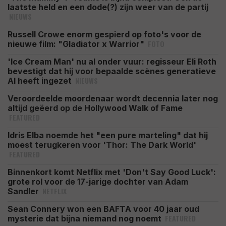
laatste held en een dode(?) zijn weer van de partij
NIEUWS
Russell Crowe enorm gespierd op foto's voor de
FOTO
nieuwe film: "Gladiator x Warrior"
'Ice Cream Man' nu al onder vuur: regisseur Eli Roth
bevestigt dat hij voor bepaalde scènes generatieve
NIEUWS
AI heeft ingezet
Veroordeelde moordenaar wordt decennia later nog
altijd geëerd op de Hollywood Walk of Fame
FEATURED
Idris Elba noemde het "een pure marteling" dat hij
moest terugkeren voor 'Thor: The Dark World'
FEATURED
Binnenkort komt Netflix met 'Don't Say Good Luck':
grote rol voor de 17-jarige dochter van Adam
NETFLIX
Sandler
Sean Connery won een BAFTA voor 40 jaar oud
FEATURED
mysterie dat bijna niemand nog noemt