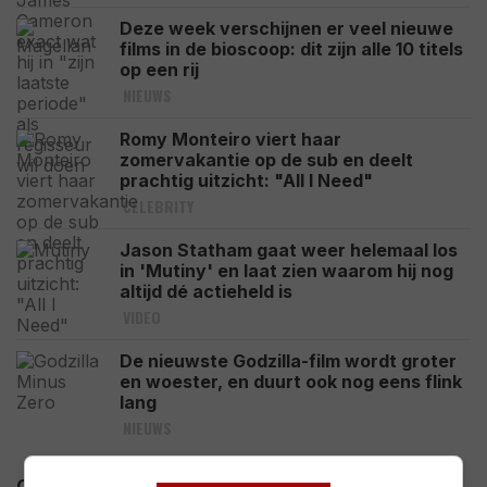
Deze week verschijnen er veel nieuwe
films in de bioscoop: dit zijn alle 10 titels
op een rij
NIEUWS
Romy Monteiro viert haar
zomervakantie op de sub en deelt
prachtig uitzicht: "All I Need"
CELEBRITY
Jason Statham gaat weer helemaal los
in 'Mutiny' en laat zien waarom hij nog
altijd dé actieheld is
VIDEO
De nieuwste Godzilla-film wordt groter
en woester, en duurt ook nog eens flink
lang
NIEUWS
Ook Netflix profiteert flink van het enorme succes