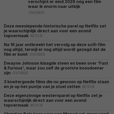
verschijnt er eind 2026 nóg een film
waar ik enorm naar uitkijk
FEATURED
Deze meeslepende historische parel op Netflix zet
je waarschijnlijk direct aan voor een avond
NETFLIX
topvermaak
Na 16 jaar ontbreekt het vervolg op deze scifi-film
nog altijd, terwijl er nog altijd wordt gezegd dat de
FEATURED
film er komt
Dwayne Johnson klaagde steen en been over 'Fast
& Furious', maar zou zelf de grootste boosdoener
FEATURED
zijn
3 kneitergoede films die nu gewoon op Netflix staan
NETFLIX
en je op het puntje van je stoel zetten
Deze eigenzinnige westernparel op Netflix zet je
waarschijnlijk direct aan voor een avond
NETFLIX
topvermaak