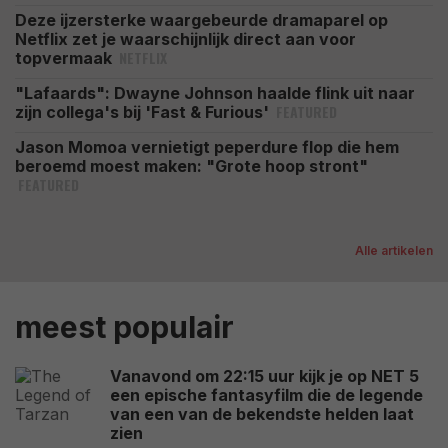
Deze ijzersterke waargebeurde dramaparel op
Netflix zet je waarschijnlijk direct aan voor
NETFLIX
topvermaak
"Lafaards": Dwayne Johnson haalde flink uit naar
FEATURED
zijn collega's bij 'Fast & Furious'
Jason Momoa vernietigt peperdure flop die hem
beroemd moest maken: "Grote hoop stront"
FEATURED
Alle artikelen
meest populair
Vanavond om 22:15 uur kijk je op NET 5
een epische fantasyfilm die de legende
van een van de bekendste helden laat
zien