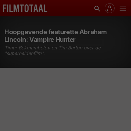
Hoopgevende featurette Abraham
Lincoln: Vampire Hunter
Timur Bekmambetov en Tim Burton over de
"superheldenfilm".