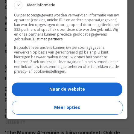
Guy Ritchie's nieuwste actiespektakel met Henry
Meer informatie
NIEUWS
Cavill kijk je binnenkort thuis vanaf de bank
Uw persoonsgegevens worden verwerkt en informatie van uw
In 'Harry Potter and the Chamber of Secrets' zit
apparaat (cookies, unieke ID's en andere apparaatgegevens)
een scène waarin Harry Potter een grote filmfout
kan worden opgeslagen door, geopend door en gedeeld met
FEATURED
onthult
332 partners of specifiek door deze site worden gebruikt. Wij
en onze partners kunnen precieze geolocatiegegevens
gebruiken.
Lijst met partners.
Hij speelde in 'The Dark Knight, maar Eric Roberts
Bepaalde leveranciers kunnen uw persoonsgegevens
en zijn zus Julia Roberts waren niet altijd vrienden
verwerken op basis van gerechtvaardigd belang. U kunt
CELEBRITY
hiertegen bezwaar maken door uw opties hieronder te
beheren. Zoek onderaan deze pagina of in het sitemenu naar
Na vijf films is het eind deze maand tijd voor
een link om uw toestemming te beheren of in te trekken via de
privacy- en cookie-instellingen.
'Insidious: Out of the Further': bekijk de nieuwste
VIDEO
trailer
De hoofdrolspeler is een leugenaar, budgetten veel
Naar de website
te hoog en de films tenenkrommend: 'Fast &
FEATURED
Furious' is passé
Meer opties
Door slechts één rol kan Chris Hemsworth nu ruim
15 miljoen Amerikaanse dollar per film vragen
CELEBRITY
'The Mummy 4'-reünie is bijna compleet: Ook de