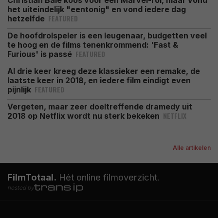
Christian Bale koos voor een Marvel-rol, maar vond
het uiteindelijk "eentonig" en vond iedere dag
FEATURED
hetzelfde
De hoofdrolspeler is een leugenaar, budgetten veel
te hoog en de films tenenkrommend: 'Fast &
FEATURED
Furious' is passé
Al drie keer kreeg deze klassieker een remake, de
laatste keer in 2018, en iedere film eindigt even
FEATURED
pijnlijk
Vergeten, maar zeer doeltreffende dramedy uit
NETFLIX
2018 op Netflix wordt nu sterk bekeken
Alle artikelen
FilmTotaal.
Hét online filmoverzicht.
hosted by