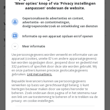
'Meer opties' knop of via 'Privacy instellingen
Pac-Man trailer!
aanpassen' onderaan de website.
JIM PEDD,
07.04.2010
Gepersonaliseerde advertenties en content,
advertentie- en contentmetingen,
Video review Star Wars: Attack of the Clones
doelgroepenonderzoek en ontwikkeling van diensten
JAN-PETER ROOK,
05.04.2010
Informatie op een apparaat opslaan en/of openen
100 Pixar personages in verhouding (aanrader)
JAN-PETER ROOK,
Meer informatie
04.04.2010
Uw persoonsgegevens worden verwerkt en informatie van uw
apparaat (cookies, unieke ID's en andere apparaatgegevens)
‹
1
2
...
44
45
46
47
48
49
kan worden opgeslagen door, geopend door en gedeeld met
332 partners of specifiek door deze site worden gebruikt. Wij
50
51
52
53
›
en onze partners kunnen precieze geolocatiegegevens
gebruiken.
Lijst met partners.
Bepaalde leveranciers kunnen uw persoonsgegevens
verwerken op basis van gerechtvaardigd belang. U kunt
hiertegen bezwaar maken door uw opties hieronder te
beheren. Zoek onderaan deze pagina of in het sitemenu naar
een link om uw toestemming te beheren of in te trekken via de
privacy- en cookie-instellingen.