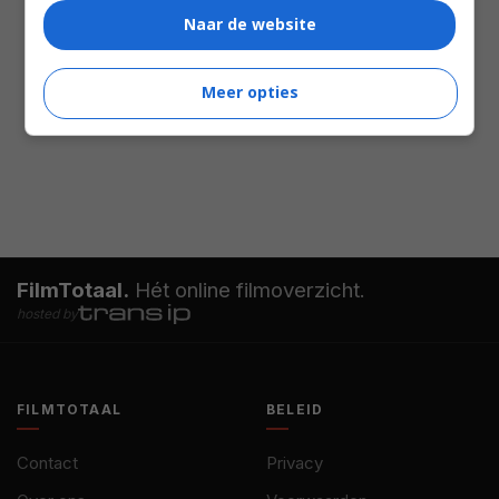
Naar de website
Meer opties
FilmTotaal.
Hét online filmoverzicht.
hosted by
FILMTOTAAL
BELEID
Contact
Privacy