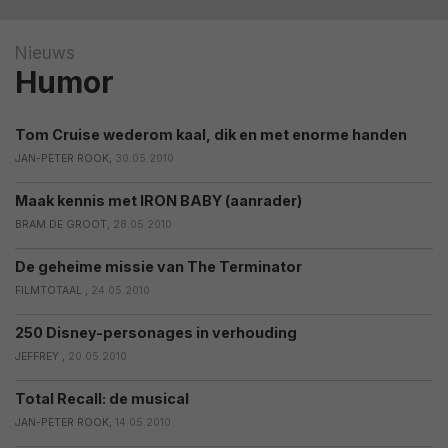
Nieuws
Humor
Tom Cruise wederom kaal, dik en met enorme handen
JAN-PETER ROOK,
30.05.2010
Maak kennis met IRON BABY (aanrader)
BRAM DE GROOT,
28.05.2010
De geheime missie van The Terminator
FILMTOTAAL ,
24.05.2010
250 Disney-personages in verhouding
JEFFREY ,
20.05.2010
Total Recall: de musical
JAN-PETER ROOK,
14.05.2010