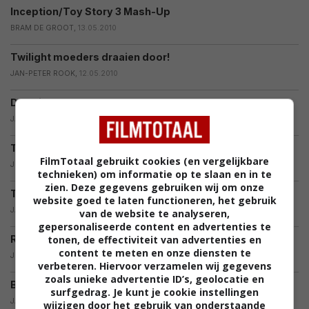
Inception/Toy Story 3 Mash-Up
BRAM DE GROOT,
13.05.2010
Twilight moeders draaien door!
JAN-PETER ROOK,
12.05.2010
De enige echte Back to the Future rap!
JAN-PETER ROOK,
10.05.2010
Trailer en clip Star Wars Uncut (aanraders!)
FilmTotaal gebruikt cookies (en vergelijkbare
JIM PEDD,
18.04.2010
technieken) om informatie op te slaan en in te
zien. Deze gegevens gebruiken wij om onze
Tron parodie in South Park
website goed te laten functioneren, het gebruik
JAN-PETER ROOK,
12.04.2010
van de website te analyseren,
gepersonaliseerde content en advertenties te
Rondleiding door Zweinstein
tonen, de effectiviteit van advertenties en
content te meten en onze diensten te
JIM PEDD,
12.04.2010
verbeteren. Hiervoor verzamelen wij gegevens
zoals unieke advertentie ID’s, geolocatie en
Borat-badpak te zien op catwalk
surfgedrag. Je kunt je cookie instellingen
JAN-PETER ROOK,
08.04.2010
wijzigen door het gebruik van onderstaande