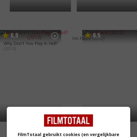
6
9
6
5
,
,
I'm Flash!
(2012)
Why Don't You Play in Hell?
(2013)
FilmTotaal gebruikt cookies (en vergelijkbare