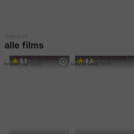
Overzicht
alle films
5
2
6
5
,
,
Revolver Lily
(2023)
Greatful Dead
(2013)