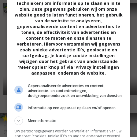
technieken) om informatie op te slaan en in te
6
7
6
4
,
,
zien. Deze gegevens gebruiken wij om onze
Scabbard Samurai
(2010)
Kûki ningyô
(2009)
website goed te laten functioneren, het gebruik
van de website te analyseren,
gepersonaliseerde content en advertenties te
tonen, de effectiviteit van advertenties en
content te meten en onze diensten te
verbeteren. Hiervoor verzamelen wij gegevens
zoals unieke advertentie ID’s, geolocatie en
surfgedrag. Je kunt je cookie instellingen
wijzigen door het gebruik van onderstaande
'Meer opties' knop of via 'Privacy instellingen
aanpassen' onderaan de website.
Gepersonaliseerde advertenties en content,
advertentie- en contentmetingen,
doelgroepenonderzoek en ontwikkeling van diensten
Informatie op een apparaat opslaan en/of openen
6
0
6
4
,
,
Meer informatie
Big Man Japan
(2007)
Tôkyô zankoku keisatsu
Uw persoonsgegevens worden verwerkt en informatie van uw
(2008)
apparaat (cookies, unieke ID's en andere apparaatgegevens)