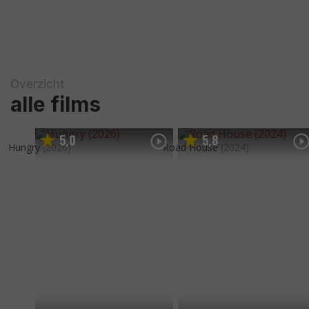
Overzicht
alle films
5
0
5
8
,
,
Hungry
(2026)
Road House
(2024)