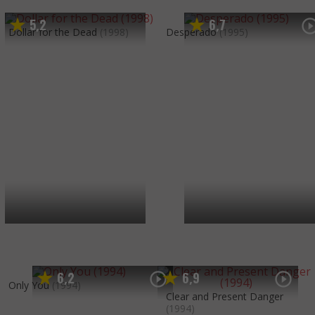
5
2
6
7
,
,
Dollar for the Dead
(1998)
Desperado
(1995)
6
2
6
9
,
,
Only You
(1994)
Clear and Present Danger
(1994)