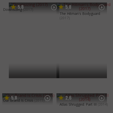
5
8
5
8
,
,
Downsizing
(2017)
The Hitman's Bodyguard
(2017)
5
8
2
6
,
,
Our Brand Is Crisis
(2015)
Atlas Shrugged: Part III
(2014)