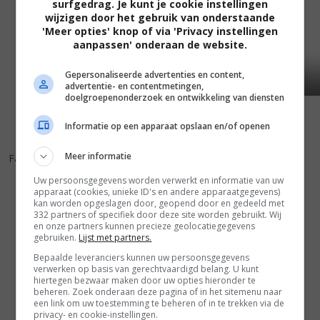
surfgedrag. Je kunt je cookie instellingen
wijzigen door het gebruik van onderstaande
'Meer opties' knop of via 'Privacy instellingen
aanpassen' onderaan de website.
Gepersonaliseerde advertenties en content,
advertentie- en contentmetingen,
doelgroepenonderzoek en ontwikkeling van diensten
Informatie op een apparaat opslaan en/of openen
7
0
5
8
,
,
Meer informatie
Fast Five
(2011)
The Death and Life of Bobby
Uw persoonsgegevens worden verwerkt en informatie van uw
Z
(2007)
apparaat (cookies, unieke ID's en andere apparaatgegevens)
kan worden opgeslagen door, geopend door en gedeeld met
332 partners of specifiek door deze site worden gebruikt. Wij
en onze partners kunnen precieze geolocatiegegevens
gebruiken.
Lijst met partners.
Bepaalde leveranciers kunnen uw persoonsgegevens
verwerken op basis van gerechtvaardigd belang. U kunt
hiertegen bezwaar maken door uw opties hieronder te
beheren. Zoek onderaan deze pagina of in het sitemenu naar
een link om uw toestemming te beheren of in te trekken via de
privacy- en cookie-instellingen.