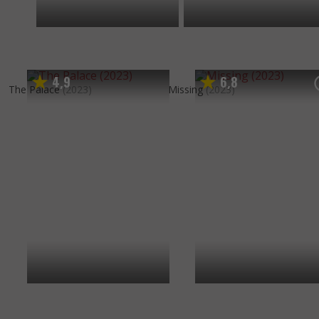
4
9
6
8
,
,
The Palace
(2023)
Missing
(2023)