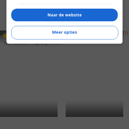
Naar de website
Meer opties
3
7
5
7
,
,
Behind Enemy Lines
(2001)
The Celestine Prophecy
(2006)