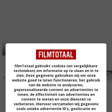
FilmTotaal gebruikt cookies (en vergelijkbare
technieken) om informatie op te slaan en in te
7
1
6
5
,
,
zien. Deze gegevens gebruiken wij om onze
La cage dorée
(2013)
Rouge Brésil
(2012)
website goed te laten functioneren, het gebruik
van de website te analyseren,
gepersonaliseerde content en advertenties te
tonen, de effectiviteit van advertenties en
content te meten en onze diensten te
verbeteren. Hiervoor verzamelen wij gegevens
zoals unieke advertentie ID’s, geolocatie en