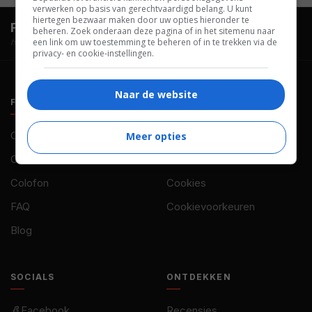
verwerken op basis van gerechtvaardigd belang. U kunt
hiertegen bezwaar maken door uw opties hieronder te
FilmTotaal.
Hét online filmoverzicht.
beheren. Zoek onderaan deze pagina of in het sitemenu naar
een link om uw toestemming te beheren of in te trekken via de
hosted by
privacy- en cookie-instellingen.
Naar de website
FILMTOTAAL
BELEID
Contact
Privacy
Meer opties
Over ons
Voorwaarden
Colofon
Cookies
FAQ
Cookievoorkeuren
Blog
SOCIALS
ONTDEKKEN
Facebook
Recensies