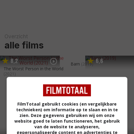
Overzicht
alle films
8
2
6
6
,
,
Barn
(2019)
The Worst Person in the World
(2021)
FilmTotaal gebruikt cookies (en vergelijkbare
technieken) om informatie op te slaan en in te
zien. Deze gegevens gebruiken wij om onze
website goed te laten functioneren, het gebruik
van de website te analyseren,
gepersonaliseerde content en advertenties te