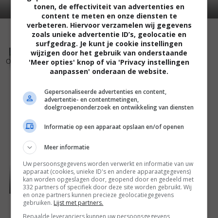
tonen, de effectiviteit van advertenties en
content te meten en onze diensten te
verbeteren. Hiervoor verzamelen wij gegevens
zoals unieke advertentie ID’s, geolocatie en
surfgedrag. Je kunt je cookie instellingen
wijzigen door het gebruik van onderstaande
7
7
,
Oslo, 31. august
(2011)
'Meer opties' knop of via 'Privacy instellingen
aanpassen' onderaan de website.
Gepersonaliseerde advertenties en content,
advertentie- en contentmetingen,
doelgroepenonderzoek en ontwikkeling van diensten
Informatie op een apparaat opslaan en/of openen
Meer informatie
Uw persoonsgegevens worden verwerkt en informatie van uw
apparaat (cookies, unieke ID's en andere apparaatgegevens)
kan worden opgeslagen door, geopend door en gedeeld met
332 partners of specifiek door deze site worden gebruikt. Wij
en onze partners kunnen precieze geolocatiegegevens
gebruiken.
Lijst met partners.
Bepaalde leveranciers kunnen uw persoonsgegevens