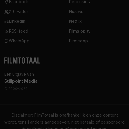
Facebook
Recensies
X (Twitter)
Nieuws
LinkedIn
Netflix
RSS-feed
Films op tv
WhatsApp
Bioscoop
Een uitgave van
Stillpoint Media
© 2000–2026
Disclaimer: FilmTotaal is onafhankelijk en onze content
wordt, tenzij anders aangegeven, niet betaald of gesponsord
door filmdistributeurs of streamingdiensten.