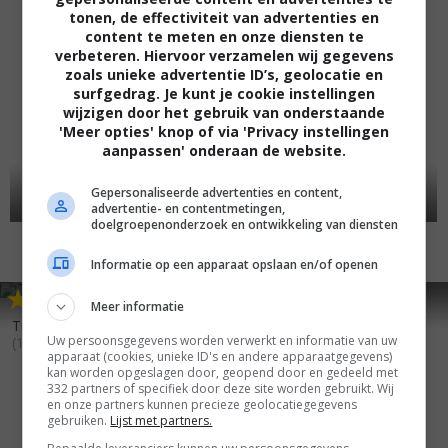
tonen, de effectiviteit van advertenties en
content te meten en onze diensten te
verbeteren. Hiervoor verzamelen wij gegevens
zoals unieke advertentie ID’s, geolocatie en
surfgedrag. Je kunt je cookie instellingen
wijzigen door het gebruik van onderstaande
'Meer opties' knop of via 'Privacy instellingen
aanpassen' onderaan de website.
Gepersonaliseerde advertenties en content,
advertentie- en contentmetingen,
doelgroepenonderzoek en ontwikkeling van diensten
Informatie op een apparaat opslaan en/of openen
7
2
6
7
,
,
Meer informatie
Moses
(1995)
Trois vies & une seule mort
Uw persoonsgegevens worden verwerkt en informatie van uw
(1996)
apparaat (cookies, unieke ID's en andere apparaatgegevens)
kan worden opgeslagen door, geopend door en gedeeld met
332 partners of specifiek door deze site worden gebruikt. Wij
en onze partners kunnen precieze geolocatiegegevens
gebruiken.
Lijst met partners.