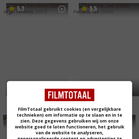
5
2
5
5
,
,
Virgin Territory
(2007)
Parrains, Les
(2005)
FilmTotaal gebruikt cookies (en vergelijkbare
technieken) om informatie op te slaan en in te
6
7
5
1
,
,
zien. Deze gegevens gebruiken wij om onze
Excellent Cadavers
(1999)
The Leading Man
(1996)
website goed te laten functioneren, het gebruik
van de website te analyseren,
gepersonaliseerde content en advertenties te