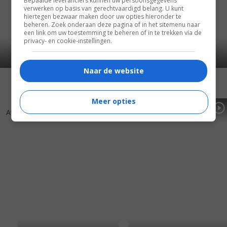
Bepaalde leveranciers kunnen uw persoonsgegevens
verwerken op basis van gerechtvaardigd belang. U kunt
hiertegen bezwaar maken door uw opties hieronder te
beheren. Zoek onderaan deze pagina of in het sitemenu naar
een link om uw toestemming te beheren of in te trekken via de
privacy- en cookie-instellingen.
Naar de website
Meer opties
5
0
6
4
,
,
Atlantide, L'
(1992)
Jamón Jamón
(1992)