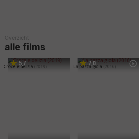
Overzicht
alle films
5
7
7
0
,
,
Croce e delizia
(2019)
La pazza gioia
(2016)