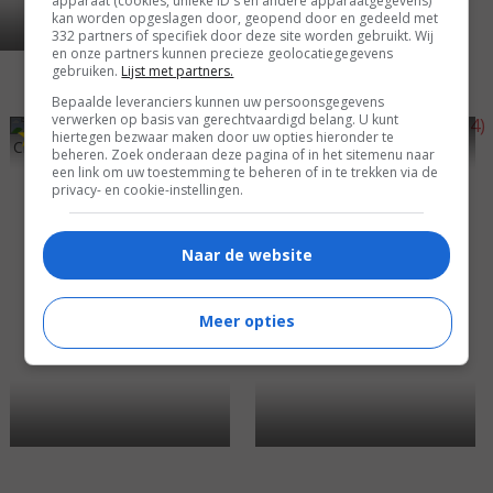
apparaat (cookies, unieke ID's en andere apparaatgegevens)
kan worden opgeslagen door, geopend door en gedeeld met
332 partners of specifiek door deze site worden gebruikt. Wij
en onze partners kunnen precieze geolocatiegegevens
gebruiken.
Lijst met partners.
Bepaalde leveranciers kunnen uw persoonsgegevens
verwerken op basis van gerechtvaardigd belang. U kunt
4
6
4
8
,
,
hiertegen bezwaar maken door uw opties hieronder te
Chasing Christmas
(2005)
Karroll's Christmas
(2004)
beheren. Zoek onderaan deze pagina of in het sitemenu naar
een link om uw toestemming te beheren of in te trekken via de
privacy- en cookie-instellingen.
Naar de website
Meer opties