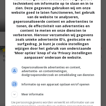
technieken) om informatie op te slaan en in te
zien. Deze gegevens gebruiken wij om onze
website goed te laten functioneren, het gebruik
van de website te analyseren,
gepersonaliseerde content en advertenties te
tonen, de effectiviteit van advertenties en
content te meten en onze diensten te
verbeteren. Hiervoor verzamelen wij gegevens
zoals unieke advertentie ID’s, geolocatie en
surfgedrag. Je kunt je cookie instellingen
wijzigen door het gebruik van onderstaande
4
6
5
0
,
,
'Meer opties' knop of via 'Privacy instellingen
Firestorm: Last Stand at
The Accidental Witness
(2006)
aanpassen' onderaan de website.
Yellowstone
(2006)
Gepersonaliseerde advertenties en content,
advertentie- en contentmetingen,
doelgroepenonderzoek en ontwikkeling van diensten
Informatie op een apparaat opslaan en/of openen
Meer informatie
Uw persoonsgegevens worden verwerkt en informatie van uw