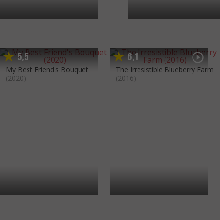
5
5
6
1
,
,
My Best Friend's Bouquet
The Irresistible Blueberry Farm
(2020)
(2016)