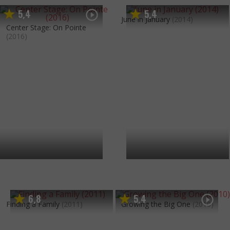
5
4
5
4
,
,
June in January
(2014)
Center Stage: On Pointe
(2016)
6
8
5
4
,
,
Finding a Family
(2011)
Growing the Big One
(2010)