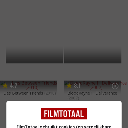
4
7
3
1
,
,
Lies Between Friends
(2010)
BloodRayne II: Deliverance
(2007)
FilmTotaal gebruikt cookies (en vergelijkbare