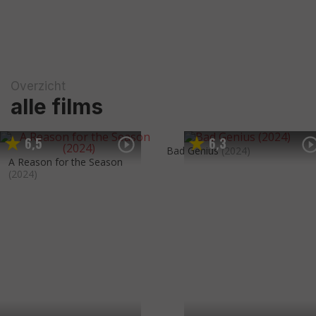
Overzicht
alle films
6
5
6
3
,
,
Bad Genius
(2024)
A Reason for the Season
(2024)