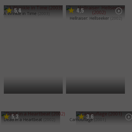
5
4
4
5
,
,
A Wrinkle in Time
(2003)
Hellraiser: Hellseeker
(2002)
5
3
3
6
,
,
Dead in a Heartbeat
(2002)
Camouflage
(2001)