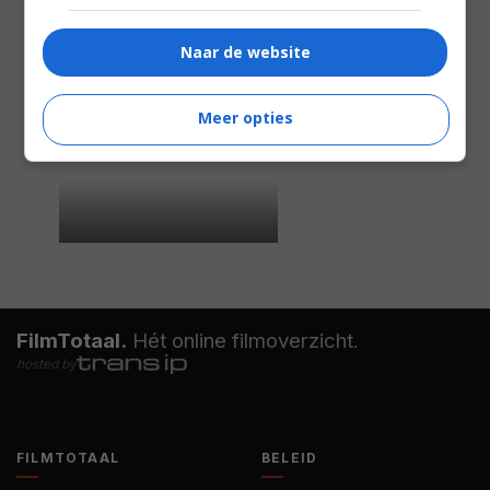
Naar de website
Meer opties
FilmTotaal.
Hét online filmoverzicht.
hosted by
FILMTOTAAL
BELEID