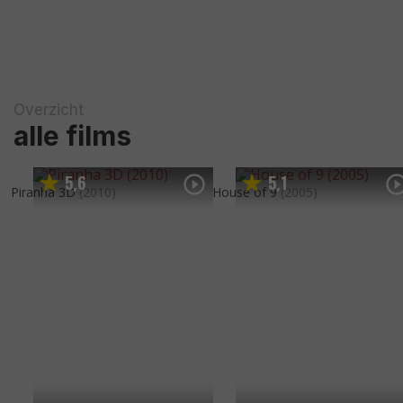
Overzicht
alle films
5
6
5
1
,
,
Piranha 3D
(2010)
House of 9
(2005)