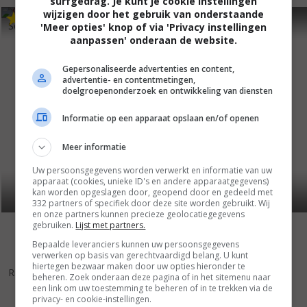
surfgedrag. Je kunt je cookie instellingen
wijzigen door het gebruik van onderstaande
5
4
4
3
,
,
School for Seduction
(2004)
Absolon
(2003)
'Meer opties' knop of via 'Privacy instellingen
aanpassen' onderaan de website.
Gepersonaliseerde advertenties en content,
advertentie- en contentmetingen,
doelgroepenonderzoek en ontwikkeling van diensten
Informatie op een apparaat opslaan en/of openen
Meer informatie
Uw persoonsgegevens worden verwerkt en informatie van uw
apparaat (cookies, unieke ID's en andere apparaatgegevens)
kan worden opgeslagen door, geopend door en gedeeld met
332 partners of specifiek door deze site worden gebruikt. Wij
en onze partners kunnen precieze geolocatiegegevens
gebruiken.
Lijst met partners.
Bepaalde leveranciers kunnen uw persoonsgegevens
verwerken op basis van gerechtvaardigd belang. U kunt
4
6
,
hiertegen bezwaar maken door uw opties hieronder te
Ripper
(2001)
beheren. Zoek onderaan deze pagina of in het sitemenu naar
een link om uw toestemming te beheren of in te trekken via de
privacy- en cookie-instellingen.