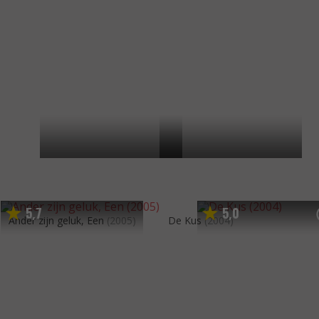
5
7
5
0
,
,
Ander zijn geluk, Een
(2005)
De Kus
(2004)