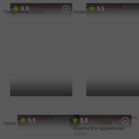
6
9
5
5
,
,
Flying Home
(2014)
Vinyan
(2008)
5
9
5
9
,
,
Firmin
(2007)
Kruistocht in spijkerbroek
(2006)