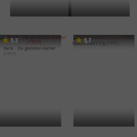
5
3
5
7
,
,
Sailors Don't Cry
(1990)
Beck - De gesloten kamer
(1993)