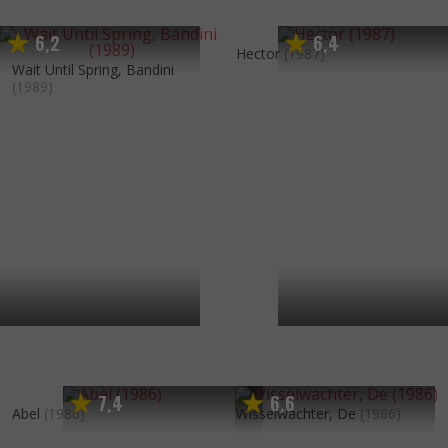
6
2
6
4
,
,
Hector
(1987)
Wait Until Spring, Bandini
(1989)
7
4
6
6
,
,
Abel
(1986)
Wisselwachter, De
(1986)