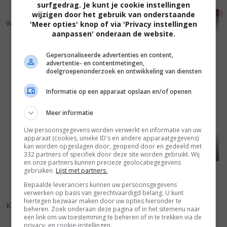
surfgedrag. Je kunt je cookie instellingen
wijzigen door het gebruik van onderstaande
7
0
6
1
,
,
Wilde mossels
(2000)
Iedereen beroemd!
(2000)
'Meer opties' knop of via 'Privacy instellingen
aanpassen' onderaan de website.
Gepersonaliseerde advertenties en content,
advertentie- en contentmetingen,
doelgroepenonderzoek en ontwikkeling van diensten
Informatie op een apparaat opslaan en/of openen
Meer informatie
Uw persoonsgegevens worden verwerkt en informatie van uw
apparaat (cookies, unieke ID's en andere apparaatgegevens)
kan worden opgeslagen door, geopend door en gedeeld met
332 partners of specifiek door deze site worden gebruikt. Wij
en onze partners kunnen precieze geolocatiegegevens
gebruiken.
Lijst met partners.
Bepaalde leveranciers kunnen uw persoonsgegevens
verwerken op basis van gerechtvaardigd belang. U kunt
6
3
7
1
,
,
hiertegen bezwaar maken door uw opties hieronder te
Kaas
(1999)
beheren. Zoek onderaan deze pagina of in het sitemenu naar
Hombres complicados
(1997)
een link om uw toestemming te beheren of in te trekken via de
privacy- en cookie-instellingen.