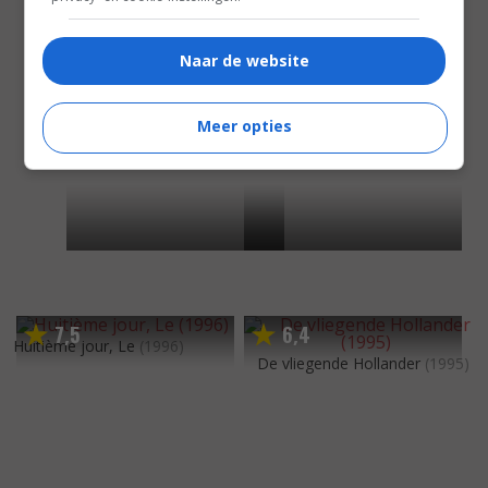
Naar de website
Meer opties
7
5
6
4
,
,
Huitième jour, Le
(1996)
De vliegende Hollander
(1995)