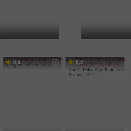
6
5
6
2
,
,
25 degrés en hiver
(2004)
The Old Man Who Read Love
Stories
(2001)