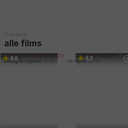
Overzicht
alle films
6
6
6
3
,
,
Zondag de negenste
(2025)
De Patrick
(2019)