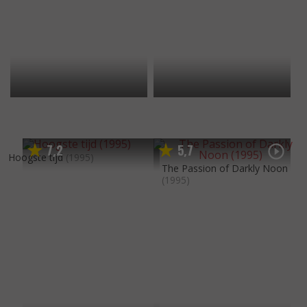
7
2
5
7
,
,
Hoogste tijd
(1995)
The Passion of Darkly Noon
(1995)